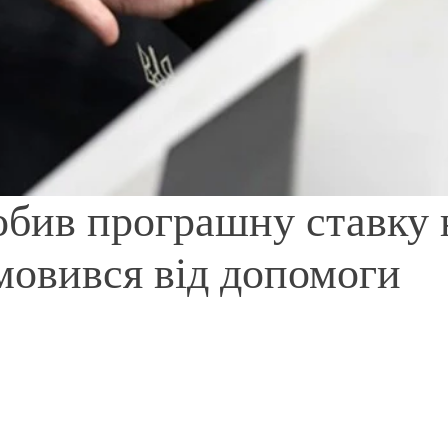
обив програшну ставку 
мовився від допомоги