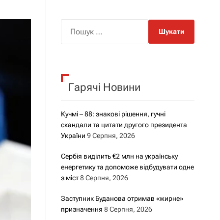
о
р
о
П
в
о
о
г
ш
о
у
р
е
к
ж
Гарячі Новини
:
и
м
у
Кучмі – 88: знакові рішення, гучні
скандали та цитати другого президента
України
9 Серпня, 2026
Сербія виділить €2 млн на українську
енергетику та допоможе відбудувати одне
з міст
8 Серпня, 2026
Заступник Буданова отримав «жирне»
призначення
8 Серпня, 2026