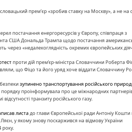
словацький премʼєр «зробив ставку на Москву», а не на
ерел постачання енергоресурсів у Європу, співпраця з
нта США Дональда Трампа щодо постачання американс
ть через «недалекоглядність окремих європейських діяч
отест
проти дій прем’єр-міністра Словаччини Роберта Фі
ляли, що Фіцо та його уряд хоче віддати Словаччину Рос
ї безпеки
зупинено транспортування російського природ
у порядку проінформувала про це міжнародних партнерів
 відсутності транзиту російського газу.
аписав листа
до глави Європейської ради Антоніу Кошти 
 Ляєн, у якому знову поскаржився на відмову України
 року.