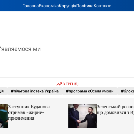
Головна
Економіка
Корупція
Політика
Контакти
з'являємося ми
В ТРЕНДІ
ія
#пільгова іпотека Україна
#програма єОселя умови
#блока
Заступник Буданова
Зеленський розпов
отримав «жирне»
що домовився з 
призначення