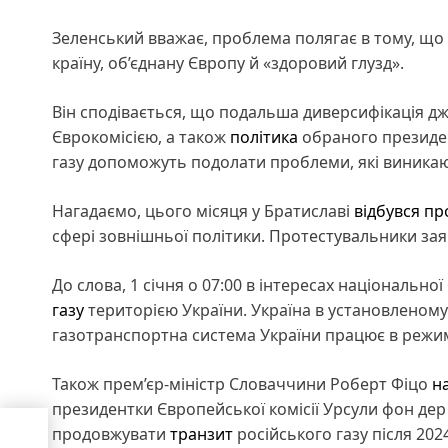
Зеленський вважає, проблема полягає в тому, що 
країну, об’єднану Європу й «здоровий глузд».
Він сподівається, що подальша диверсифікація дж
Єврокомісією, а також
політика
обраного президе
газу допоможуть подолати проблеми, які виникаю
Нагадаємо, цього місяця у Братиславі
відбувся пр
сфері зовнішньої політики. Протестувальники заяв
До слова, 1 січня о 07:00 в інтересах національно
газу
територією України. Україна в установленом
газотранспортна система України працює в режимі
Також прем’єр-міністр Словаччини Роберт Фіцо
н
президентки Європейської комісії Урсули фон дер
продовжувати
транзит
російського газу після 2024
ив