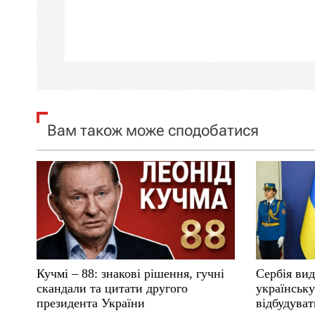
а
ц
і
я
Вам також може сподобатися
з
а
п
и
с
Кучмі – 88: знакові рішення, гучні
Сербія вид
і
скандали та цитати другого
українськ
президента України
відбудуват