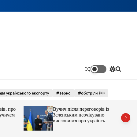
П
П
е
о
р
ш
е
у
м
к
да українського експорту
#зерно
#обстріли РФ
и
к
а
ів, про
Вучич після переговорів із
ч
Вучичем
Зеленським неочікувано
к
висловився про українські
о
території
л
ь