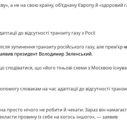
у», а не на свою країну, об’єднану Європу й «здоровий г
тації до відсутності транзиту газу з Росії
сля зупинення транзиту російського газу, але премʼєр-
м
заявив
президент
Володимир Зеленський
.
о сподіватися, що «його тіньові схеми з Москвою існув
помогу словакам на час адаптації до відсутності транзи
на просто нічого не робити й чекати. Зараз він намагає
класти провину із себе на когось іншого», — заявив