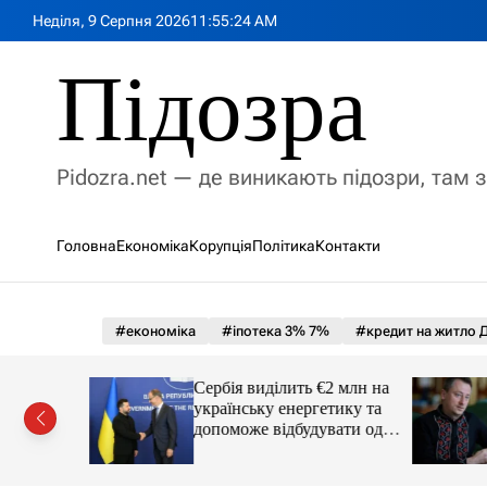
П
Неділя, 9 Серпня 2026
11
:
55
:
25
AM
е
р
Підозра
е
й
т
и
Pidozra.net — де виникають підозри, там 
д
о
в
Головна
Економіка
Корупція
Політика
Контакти
м
і
с
т
#економіка
#іпотека 3% 7%
#кредит на житло Д
у
ві
Сербія виділить €2 млн на
кандали та
українську енергетику та
президента
допоможе відбудувати одне
з міст