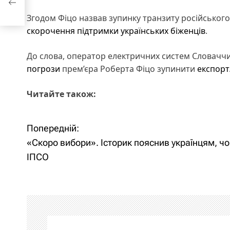
Згодом Фіцо назвав зупинку транзиту російського
скорочення підтримки українських біженців
.
До слова, оператор електричних систем Словач
погрози
прем’єра Роберта Фіцо зупинити
експорт
Читайте також:
Попередній:
Н
«Скоро вибори». Історик пояснив українцям, чо
а
ІПСО
в
і
г