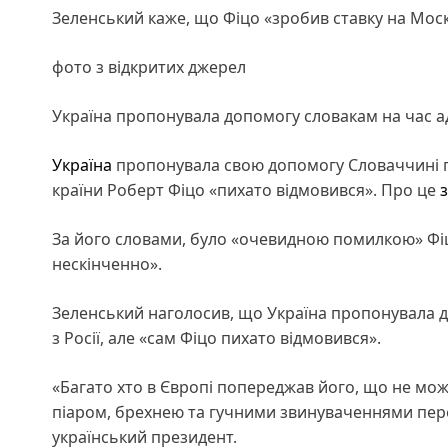
Зеленський каже, що Фіцо «зробив ставку на Москв
фото з відкритих джерел
Україна пропонувала допомогу словакам на час адап
Україна
пропонувала свою допомогу Словаччині пі
країни Роберт Фіцо «пихато відмовився». Про це
За його словами, було «очевидною помилкою» Фіц
нескінченно».
Зеленський наголосив, що Україна пропонувала до
з Росії, але «сам Фіцо пихато відмовився».
«Багато хто в Європі попереджав його, що не мож
піаром, брехнею та гучними звинуваченнями пере
український президент.