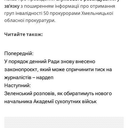
зв’язку
з поширенням інформації про отримання
груп інвалідності 50 прокурорами Хмельницької
обласної прокуратури.
Читайте також:
Попередній:
Н
У порядок денний Ради знову внесено
а
законопроєкт, який може спричинити тиск на
журналістів – нардеп
в
Наступний:
і
Зеленський розповів, як обиратимуть нового
начальника Академії сухопутних військ
г
а