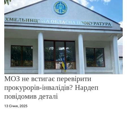
г
о
р
е
ж
и
м
у
МОЗ не встигає перевірити
прокурорів-інвалідів? Нардеп
повідомив деталі
13 Січня, 2025