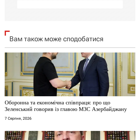
ц
і
я
Вам також може сподобатися
з
а
п
и
с
Оборонна та економічна співпраця: про що
і
Зеленський говорив із главою МЗС Азербайджану
7 Серпня, 2026
в