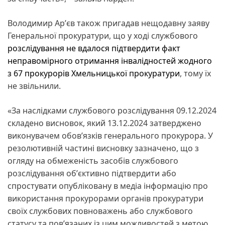
Володимир Арʼєв також пригадав нещодавну заяву
Генеральної прокуратури, що у ході службового
розслідування не вдалося підтвердити факт
неправомірного отримання інвалідностей жодного
з 67 прокурорів Хмельницької прокуратури
, тому їх
не звільнили.
«За наслідками службового розслідування 09.12.2024
складено висновок, який 13.12.2024 затверджено
виконувачем обовʼязків генерального прокурора. У
резолютивній частині висновку зазначено, що з
огляду на обмеженість засобів службового
розслідування обʼєктивно підтвердити або
спростувати опубліковану в медіа інформацію про
використання прокурорами органів прокуратури
своїх службових повноважень або службового
статусу та повʼязаних із цим можливостей з метою