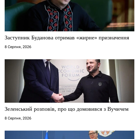
п
и
с
Заступник Буданова отримав «жирне» призначення
8 Серпня, 2026
і
в
Зеленський розповів, про що домовився з Вучичем
8 Серпня, 2026