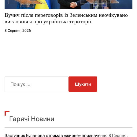
Вучич після переговорів із Зеленським неочікувано
висловився про українські території
8 Серпня, 2026
П
о
ш
у
к
Гарячі Новини
:
Заступник Буданова отримав «жирне» призначення
8 Серпня,