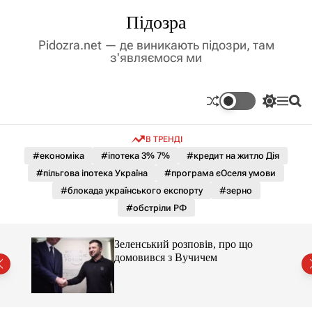
П
Підозра
е
р
Pidozra.net — де виникають підозри, там
е
з'являємося ми
й
т
и
П
М
П
д
е
е
о
р
н
ш
о
В ТРЕНДІ
е
ю
у
в
м
к
#економіка
#іпотека 3% 7%
#кредит на житло Дія
м
и
#пільгова іпотека Україна
#програма єОселя умови
і
к
а
с
#блокада українського експорту
#зерно
ч
т
#обстріли РФ
к
у
о
л
Зеленський розповів, про що
ь
домовився з Вучичем
о
р
о
в
о