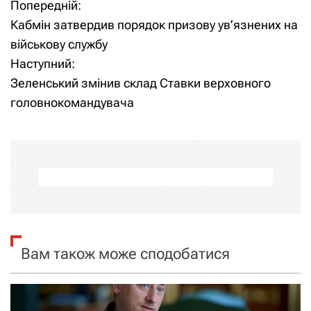
Попередній:
Н
Кабмін затвердив порядок призову ув’язнених на
а
військову службу
Наступний:
в
Зеленський змінив склад Ставки верховного
і
головнокомандувача
г
а
ц
і
я
Вам також може сподобатися
з
а