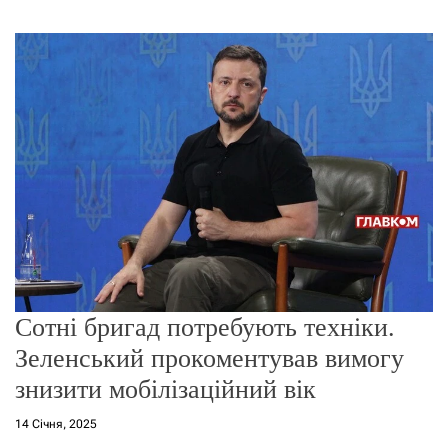
г
о
р
е
ж
и
м
у
Сотні бригад потребують техніки.
Зеленський прокоментував вимогу
знизити мобілізаційний вік
14 Січня, 2025