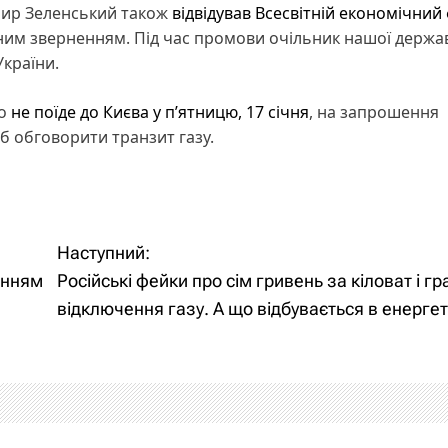
мир Зеленський також
відвідував Всесвітній економічний
ьним зверненням. Під час промови очільник нашої держа
України.
цо
не поїде до Києва у п’ятницю, 17 січня
, на запрошення
 обговорити транзит газу.
Наступний:
енням
Російські фейки про сім гривень за кіловат і гр
відключення газу. А що відбувається в енергет