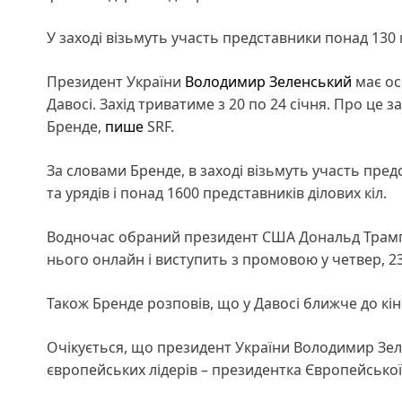
У заході візьмуть участь представники понад 130 к
Президент України
Володимир Зеленський
має ос
Давосі. Захід триватиме з 20 по 24 січня. Про це 
Бренде,
пише
SRF.
За словами Бренде, в заході візьмуть участь предс
та урядів і понад 1600 представників ділових кіл.
Водночас обраний президент США Дональд Трамп н
нього онлайн і виступить з промовою у четвер, 23
Також Бренде розповів, що у Давосі ближче до кін
Очікується, що президент України Володимир Зеле
європейських лідерів – президентка Європейської 