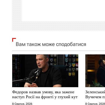
а
ц
і
я
Вам також може сподобатися
з
а
п
и
с
Федоров назвав умову, яка зажене
Зеленськи
і
наступ Росії на фронті у глухий кут
Вучичем п
8 Серпня, 2026
8 Серпня, 202