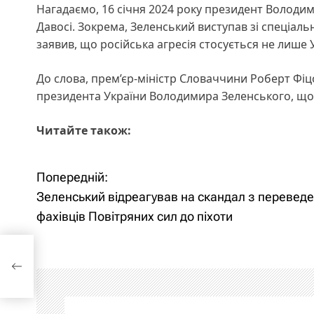
Нагадаємо, 16 січня 2024 року президент Володи
Давосі. Зокрема, Зеленський виступав зі спеціал
заявив, що російська агресія стосується не лише 
До слова, прем’єр-міністр Словаччини Роберт Фі
президента України Володимира Зеленського, щоб
Читайте також:
Попередній:
Н
Зеленський відреагував на скандал з перевед
а
фахівців Повітряних сил до піхоти
в
дал з
них
і
г