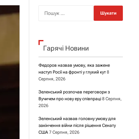
о
р
П
о
о
в
о
ш
г
у
о
р
к
е
Гарячі Новини
:
ж
и
м
у
Федоров назвав умову, яка зажене
наступ Росії на фронті у глухий кут
8
Серпня, 2026
Зеленський розпочав переговори з
Вучичем про нову еру співпраці
8 Серпня,
2026
Зеленський назвав головну умову для
закінчення війни після рішення Сенату
США
7 Серпня, 2026