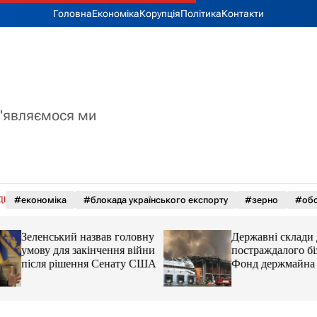
Головна
Економіка
Корупція
Політика
Контакти
з'являємося ми
ДІ
#економіка
#блокада українського експорту
#зерно
#обс
Зеленський назвав головну
Державні склади 
умову для закінчення війни
постраждалого біз
після рішення Сенату США
Фонд держмайна 
завдання від прем