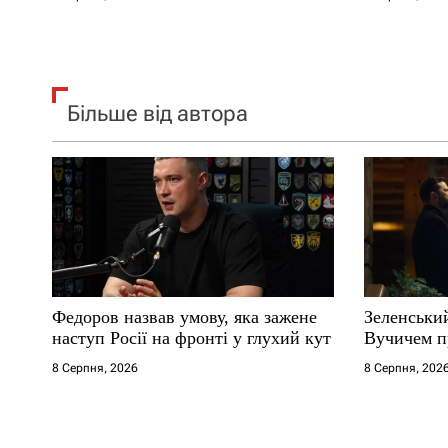
в
Більше від автора
Федоров назвав умову, яка зажене
Зеленськи
наступ Росії на фронті у глухий кут
Вучичем п
8 Серпня, 2026
8 Серпня, 202