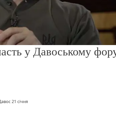
часть у Давоському фору
Давос 21 січня