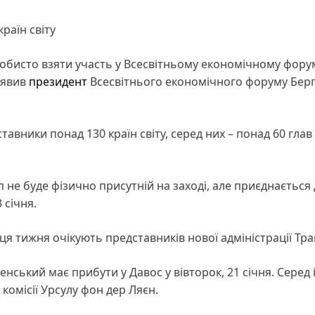
раїн світу
обисто взяти участь у Всесвітньому економічному форум
заявив
президент
Всесвітнього економічного форуму Бер
тавники понад 130 країн світу, серед них – понад 60 гла
е буде фізично присутній на заході, але приєднається 
 січня.
ця тижня очікують представників нової адміністрації Тр
нський має прибути у Давос у вівторок, 21 січня. Серед
комісії Урсулу фон дер Ляєн.