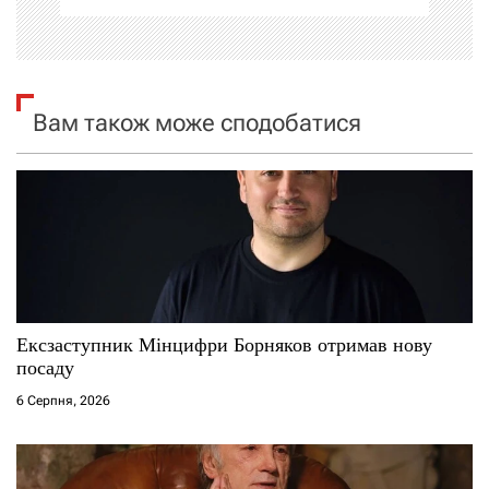
і
я
Вам також може сподобатися
з
а
п
и
с
Ексзаступник Мінцифри Борняков отримав нову
і
посаду
6 Серпня, 2026
в