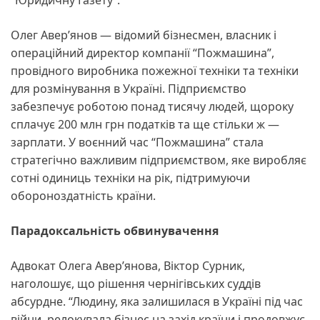
“Юридичну Газету”.
Олег Авер’янов — відомий бізнесмен, власник і
операційний директор компанії “Пожмашина”,
провідного виробника пожежної техніки та техніки
для розмінування в Україні. Підприємство
забезпечує роботою понад тисячу людей, щороку
сплачує 200 млн грн податків та ще стільки ж —
зарплати. У воєнний час “Пожмашина” стала
стратегічно важливим підприємством, яке виробляє
сотні одиниць техніки на рік, підтримуючи
обороноздатність країни.
Парадоксальність обвинувачення
Адвокат Олега Авер’янова, Віктор Сурник,
наголошує, що рішення чернігівських суддів
абсурдне. “Людину, яка залишилася в Україні під час
війни, релокувала бізнес на захід країни і продовжує