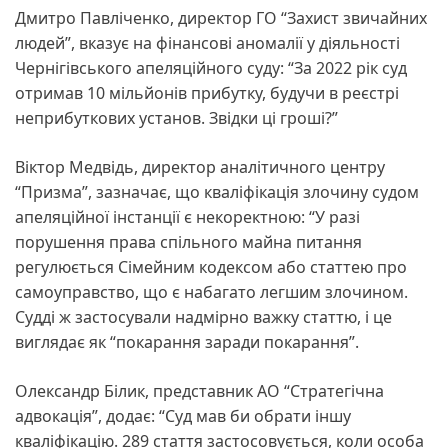
Дмитро Павліченко, директор ГО “Захист звичайних
людей”, вказує на фінансові аномалії у діяльності
Чернігівського апеляційного суду: “За 2022 рік суд
отримав 10 мільйонів прибутку, будучи в реєстрі
неприбуткових установ. Звідки ці гроші?”
Віктор Медвідь, директор аналітичного центру
“Призма”, зазначає, що кваліфікація злочину судом
апеляційної інстанції є некоректною: “У разі
порушення права спільного майна питання
регулюється Сімейним кодексом або статтею про
самоуправство, що є набагато легшим злочином.
Судді ж застосували надмірно важку статтю, і це
виглядає як “покарання заради покарання”.
Олександр Білик, представник АО “Стратегічна
адвокація”, додає: “Суд мав би обрати іншу
кваліфікацію. 289 стаття застосовується, коли особа