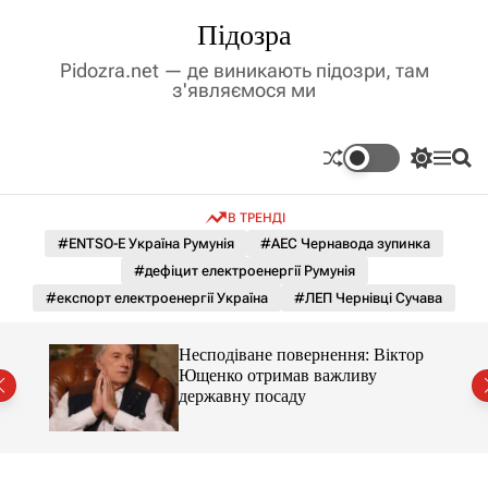
П
Підозра
е
р
Pidozra.net — де виникають підозри, там
е
з'являємося ми
й
т
и
П
М
П
д
е
е
о
р
н
ш
о
В ТРЕНДІ
е
ю
у
в
м
к
#ENTSO-E Україна Румунія
#АЕС Чернавода зупинка
м
и
#дефіцит електроенергії Румунія
і
к
а
с
#експорт електроенергії Україна
#ЛЕП Чернівці Сучава
ч
т
к
у
о
Несподіване повернення: Віктор
л
ду
Ющенко отримав важливу
ь
державну посаду
о
р
о
в
о