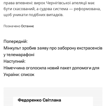
права впевнені: вирок Чернігівської апеляції має
бути скасований, а судова система — реформована,
щоб уникати подібних випадків.
Позначено
Останнє
Попередній:
Н
Мінкульт зробив заяву про заборону екстрасенсів
а
у телемарафоні
Наступний:
в
Німеччина оголосила новий пакет допомоги для
і
України: список
г
а
Федоренко Світлана
ц