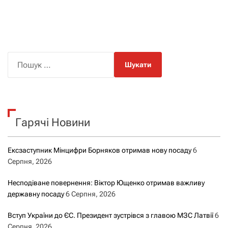
П
о
ш
у
к
Гарячі Новини
:
Ексзаступник Мінцифри Борняков отримав нову посаду
6
Серпня, 2026
Несподіване повернення: Віктор Ющенко отримав важливу
державну посаду
6 Серпня, 2026
Вступ України до ЄС. Президент зустрівся з главою МЗС Латвії
6
Серпня, 2026