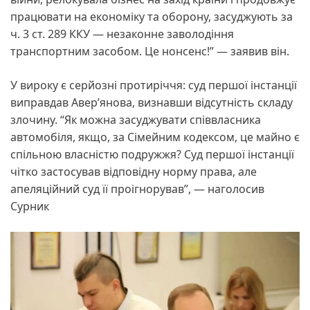
працювати на економіку та оборону, засуджують за
ч. 3 ст. 289 ККУ — незаконне заволодіння
транспортним засобом. Це нонсенс!” — заявив він.
У вироку є серйозні протиріччя: суд першої інстанції
виправдав Авер’янова, визнавши відсутність складу
злочину. “Як можна засуджувати співвласника
автомобіля, якщо, за Сімейним кодексом, це майно є
спільною власністю подружжя? Суд першої інстанції
чітко застосував відповідну норму права, але
апеляційний суд її проігнорував”, — наголосив
Сурник