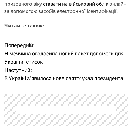
призовного віку
ставати на військовий облік
онлайн
за допомогою засобів електронної ідентифікації.
Читайте також:
Попередній:
Н
Німеччина оголосила новий пакет допомоги для
а
України: список
Наступний:
в
В Україні з’явилося нове свято: указ президента
і
г
а
ц