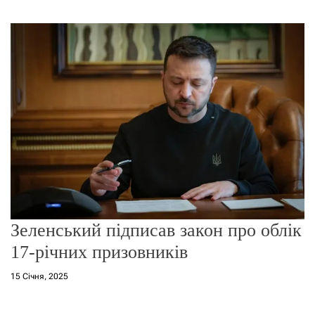
г
о
р
е
ж
и
м
у
Зеленський підписав закон про облік
17-річних призовників
15 Січня, 2025