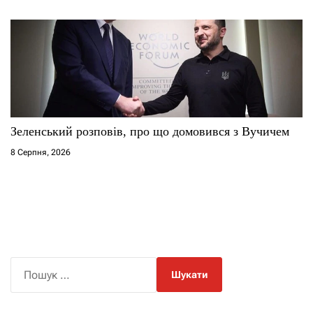
Зеленський розповів, про що домовився з Вучичем
8 Серпня, 2026
П
о
ш