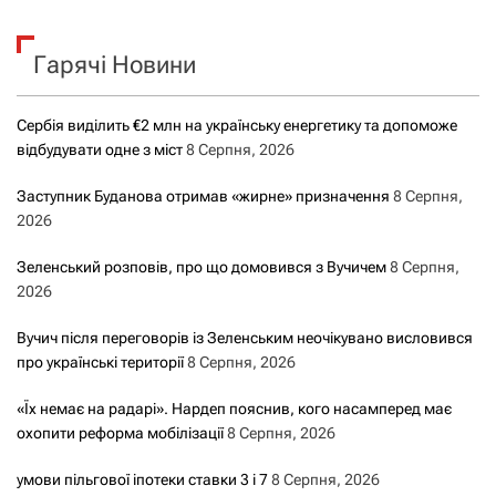
у
к
Гарячі Новини
:
Сербія виділить €2 млн на українську енергетику та допоможе
відбудувати одне з міст
8 Серпня, 2026
Заступник Буданова отримав «жирне» призначення
8 Серпня,
2026
Зеленський розповів, про що домовився з Вучичем
8 Серпня,
2026
Вучич після переговорів із Зеленським неочікувано висловився
про українські території
8 Серпня, 2026
«Їх немає на радарі». Нардеп пояснив, кого насамперед має
охопити реформа мобілізації
8 Серпня, 2026
умови пільгової іпотеки ставки 3 і 7
8 Серпня, 2026