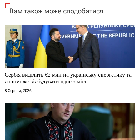
і
Вам також може сподобатися
я
з
а
п
и
Сербія виділить €2 млн на українську енергетику та
допоможе відбудувати одне з міст
с
8 Серпня, 2026
і
в