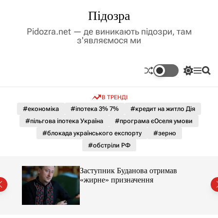
П
Підозра
е
р
Pidozra.net — де виникають підозри, там
е
з'являємося ми
й
т
и
П
М
П
д
е
е
о
р
н
ш
о
В ТРЕНДІ
е
ю
у
в
м
к
#економіка
#іпотека 3% 7%
#кредит на житло Дія
м
и
#пільгова іпотека Україна
#програма єОселя умови
і
к
а
с
#блокада українського експорту
#зерно
ч
т
#обстріли РФ
к
у
о
л
Заступник Буданова отримав
ь
«жирне» призначення
о
міст
р
о
в
о