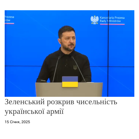
г
о
р
е
ж
и
м
у
Зеленський розкрив чисельність
української армії
15 Січня, 2025