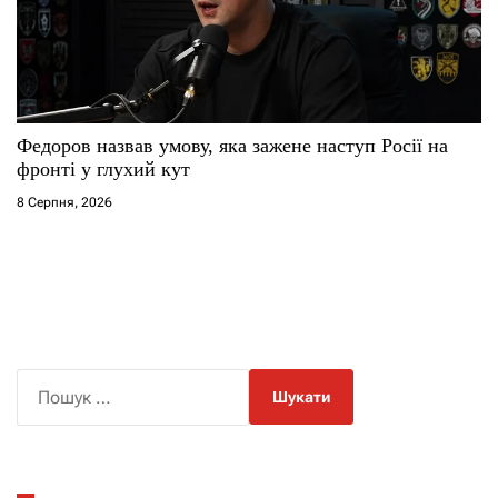
Федоров назвав умову, яка зажене наступ Росії на
фронті у глухий кут
8 Серпня, 2026
П
о
ш
у
к