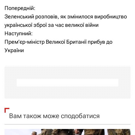
Попередній:
Н
Зеленський розповів, як змінилося виробництво
а
української зброї за час великої війни
Наступний:
в
Прем’єр-міністр Великої Британії прибув до
і
України
г
а
ц
і
я
Вам також може сподобатися
з