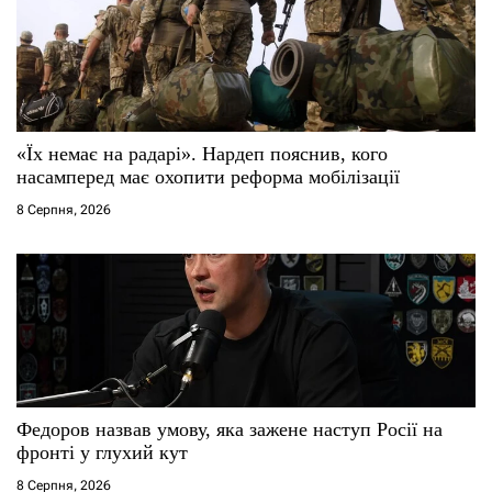
а
п
и
с
«Їх немає на радарі». Нардеп пояснив, кого
насамперед має охопити реформа мобілізації
і
8 Серпня, 2026
в
Федоров назвав умову, яка зажене наступ Росії на
фронті у глухий кут
8 Серпня, 2026