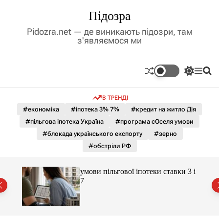
П
Підозра
е
р
Pidozra.net — де виникають підозри, там
е
з'являємося ми
й
т
и
П
М
П
д
е
е
о
р
н
ш
о
В ТРЕНДІ
е
ю
у
в
м
к
#економіка
#іпотека 3% 7%
#кредит на житло Дія
м
и
#пільгова іпотека Україна
#програма єОселя умови
і
к
а
с
#блокада українського експорту
#зерно
ч
т
#обстріли РФ
к
у
о
л
умови пільгової іпотеки ставки 3 і
ь
є
7
о
р
о
в
о