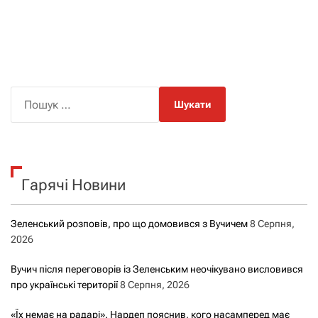
П
о
ш
у
к
Гарячі Новини
:
Зеленський розповів, про що домовився з Вучичем
8 Серпня,
2026
Вучич після переговорів із Зеленським неочікувано висловився
про українські території
8 Серпня, 2026
«Їх немає на радарі». Нардеп пояснив, кого насамперед має