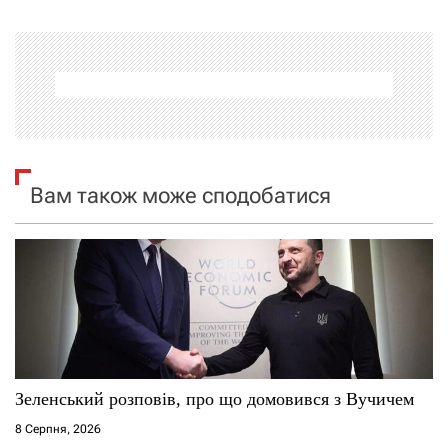
г
а
ц
і
я
Вам також може сподобатися
з
а
п
и
с
Зеленський розповів, про що домовився з Вучичем
8 Серпня, 2026
і