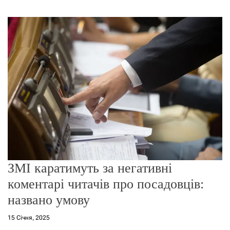
г
о
р
е
ж
и
м
у
ЗМІ каратимуть за негативні
коментарі читачів про посадовців:
названо умову
15 Січня, 2025