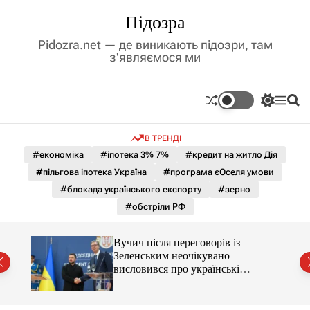
П
Підозра
е
р
Pidozra.net — де виникають підозри, там
е
з'являємося ми
й
т
и
П
М
П
д
е
е
о
р
н
ш
о
В ТРЕНДІ
е
ю
у
в
м
к
#економіка
#іпотека 3% 7%
#кредит на житло Дія
м
и
#пільгова іпотека Україна
#програма єОселя умови
і
к
а
с
#блокада українського експорту
#зерно
ч
т
#обстріли РФ
к
у
о
л
Вучич після переговорів із
ь
Зеленським неочікувано
о
висловився про українські
р
території
о
в
о