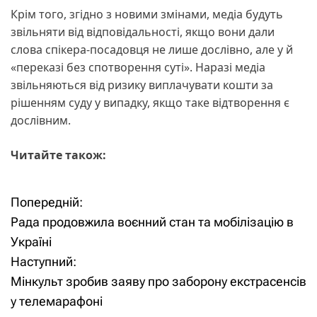
Крім того, згідно з новими змінами, медіа будуть
звільняти від відповідальності, якщо вони дали
слова спікера-посадовця не лише дослівно, але у й
«переказі без спотворення суті». Наразі медіа
звільняються від ризику виплачувати кошти за
рішенням суду у випадку, якщо таке відтворення є
дослівним.
Читайте також:
Попередній:
Н
Рада продовжила воєнний стан та мобілізацію в
а
Україні
Наступний:
в
Мінкульт зробив заяву про заборону екстрасенсів
і
у телемарафоні