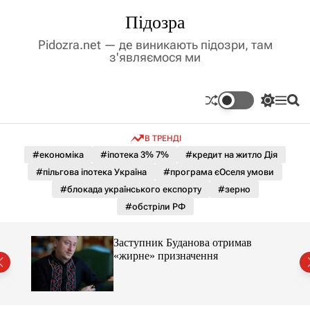
П
Підозра
е
р
Pidozra.net — де виникають підозри, там
е
з'являємося ми
й
т
и
П
М
П
д
е
е
о
р
н
ш
о
В ТРЕНДІ
е
ю
у
в
м
к
#економіка
#іпотека 3% 7%
#кредит на житло Дія
м
и
#пільгова іпотека Україна
#програма єОселя умови
і
к
а
с
#блокада українського експорту
#зерно
ч
т
#обстріли РФ
к
у
о
л
Заступник Буданова отримав
ь
«жирне» призначення
о
міст
р
о
в
о