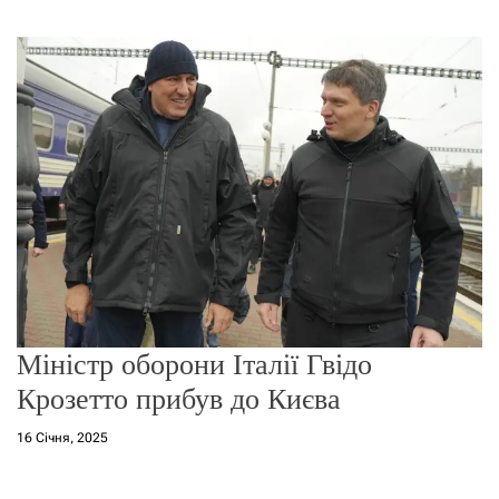
г
о
р
е
ж
и
м
у
Міністр оборони Італії Гвідо
Крозетто прибув до Києва
16 Січня, 2025