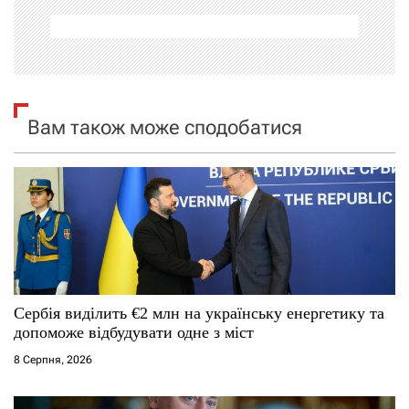
а
ц
і
я
Вам також може сподобатися
з
а
п
и
с
Сербія виділить €2 млн на українську енергетику та
допоможе відбудувати одне з міст
і
8 Серпня, 2026
в