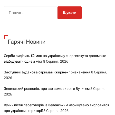
П
о
ш
у
к
Гарячі Новини
:
Сербія виділить €2 млн на українську енергетику та допоможе
відбудувати одне з міст
8 Серпня, 2026
Заступник Буданова отримав «жирне» призначення
8 Серпня,
2026
Зеленський розповів, про що домовився з Вучичем
8 Серпня,
2026
Вучич після переговорів із Зеленським неочікувано висловився
про українські території
8 Серпня, 2026