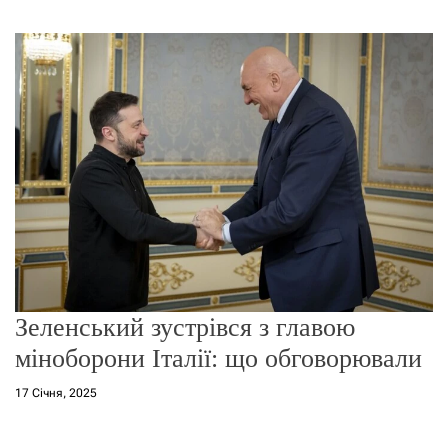
г
о
р
е
ж
и
м
у
Зеленський зустрівся з главою
міноборони Італії: що обговорювали
17 Січня, 2025