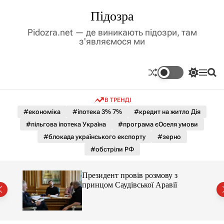
П
Підозра
е
р
Pidozra.net — де виникають підозри, там
е
з'являємося ми
й
т
и
П
М
П
д
е
е
о
р
н
ш
о
В ТРЕНДІ
е
ю
у
в
м
к
#економіка
#іпотека 3% 7%
#кредит на житло Дія
м
и
#пільгова іпотека Україна
#програма єОселя умови
і
к
а
с
#блокада українського експорту
#зерно
ч
т
#обстріли РФ
к
у
о
л
нком
Президент провів розмову з
ь
принцом Саудівської Аравії
о
р
о
в
о