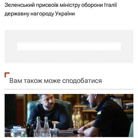
Зеленський присвоїв міністру оборони Італії
і
державну нагороду України
г
а
ц
і
я
Вам також може сподобатися
з
а
п
и