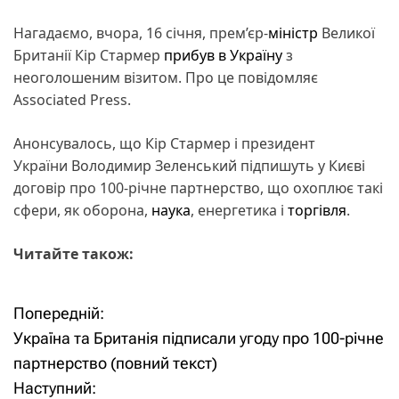
Нагадаємо, вчора, 16 січня, прем’єр-
міністр
Великої
Британії Кір Стармер
прибув в Україну
з
неоголошеним візитом. Про це повідомляє
Associated Press.
Анонсувалось, що Кір Стармер і президент
України Володимир Зеленський підпишуть у Києві
договір про 100-річне партнерство, що охоплює такі
сфери, як оборона,
наука
, енергетика і
торгівля
.
Читайте також:
Попередній:
Н
Україна та Британія підписали угоду про 100-річне
а
партнерство (повний текст)
Наступний:
в