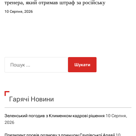
тренера, який отримав штраф за російську
10 Серпня, 2026
П
о
ш
у
к
Гарячі Новини
:
Зеленський погодив з Клименком кадрові рішення
10 Серпня,
2026
Президент провів розмову з принцом Саудівської Аравії
10