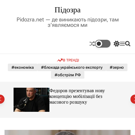
П
Підозра
е
р
Pidozra.net — де виникають підозри, там
е
з'являємося ми
й
т
и
П
М
П
д
е
е
о
р
н
ш
о
В ТРЕНДІ
е
ю
у
в
м
к
#економіка
#блокада українського експорту
#зерно
м
и
#обстріли РФ
і
к
а
с
ч
т
до
Федоров презентував нову
к
у
концепцію мобілізації без
о
масового розшуку
л
ь
о
р
о
в
о