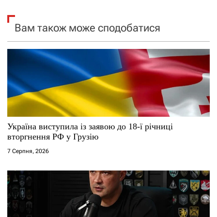
я
Вам також може сподобатися
з
а
п
и
с
Україна виступила із заявою до 18-ї річниці
і
вторгнення РФ у Грузію
7 Серпня, 2026
в