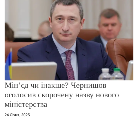
г
о
р
е
ж
и
м
у
Мін’єд чи інакше? Чернишов
оголосив скорочену назву нового
міністерства
24 Січня, 2025