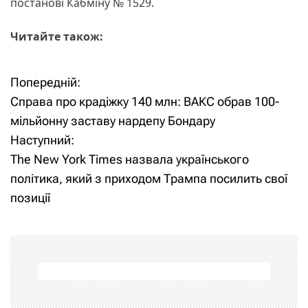
постанові Кабміну № 1529.
Читайте також:
Попередній:
Н
Справа про крадіжку 140 млн: ВАКС обрав 100-
а
мільйонну заставу нардепу Бондару
Наступний:
в
The New York Times назвала українського
і
політика, який з приходом Трампа посилить свої
позиції
г
а
ц
і