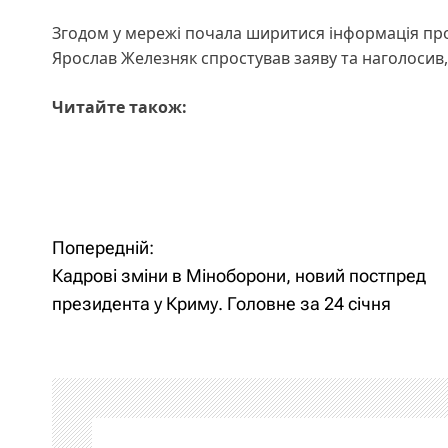
Згодом у мережі почала ширитися інформація про
Ярослав Железняк спростував заяву та наголосив
Читайте також:
Попередній:
Н
Кадрові зміни в Міноборони, новий постпред
а
президента у Криму. Головне за 24 січня
в
і
г