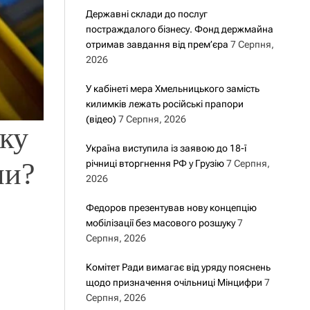
Державні склади до послуг
постраждалого бізнесу. Фонд держмайна
отримав завдання від прем’єра
7 Серпня,
2026
У кабінеті мера Хмельницького замість
килимків лежать російські прапори
(відео)
7 Серпня, 2026
ку
Україна виступила із заявою до 18-ї
ни?
річниці вторгнення РФ у Грузію
7 Серпня,
2026
Федоров презентував нову концепцію
мобілізації без масового розшуку
7
Серпня, 2026
Комітет Ради вимагає від уряду пояснень
щодо призначення очільниці Мінцифри
7
Серпня, 2026