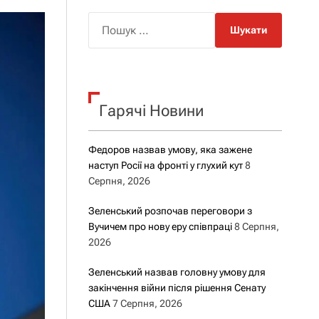
о
р
П
о
о
в
о
ш
г
у
о
р
к
е
Гарячі Новини
:
ж
и
м
у
Федоров назвав умову, яка зажене
наступ Росії на фронті у глухий кут
8
Серпня, 2026
Зеленський розпочав переговори з
Вучичем про нову еру співпраці
8 Серпня,
2026
Зеленський назвав головну умову для
закінчення війни після рішення Сенату
США
7 Серпня, 2026