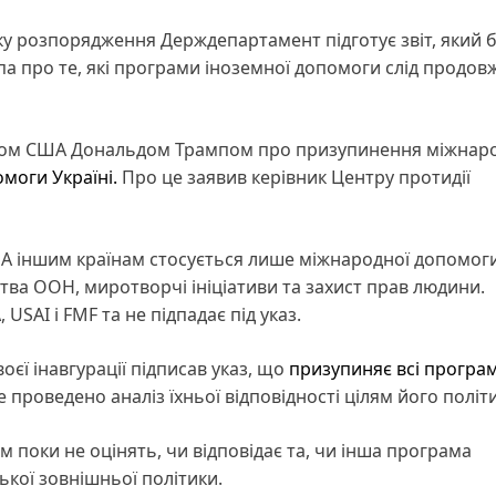
ку розпорядження Держдепартамент підготує звіт, який 
 про те, які програми іноземної допомоги слід продовж
нтом США Дональдом Трампом про призупинення міжнар
моги Україні.
Про це заявив керівник Центру протидії
 іншим країнам стосується лише міжнародної допомоги
тва ООН, миротворчі ініціативи та захист прав людини.
USAI і FMF та не підпадає під указ.
оєї інавгурації підписав указ, що
призупиняє всі програ
 проведено аналіз їхньої відповідності цілям його політ
 поки не оцінять, чи відповідає та, чи інша програма
кої зовнішньої політики.