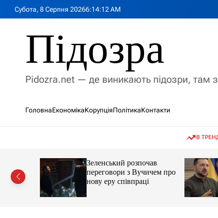
П
Субота, 8 Серпня 2026
6
:
14
:
13
AM
е
р
Підозра
е
й
т
и
Pidozra.net — де виникають підозри, там 
д
о
в
Головна
Економіка
Корупція
Політика
Контакти
м
і
с
В ТРЕН
т
у
мову, яка
Зеленський розпочав
ії на
переговори з Вучичем про
кут
нову еру співпраці