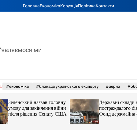
Головна
Економіка
Корупція
Політика
Контакти
з'являємося ми
ДІ
#економіка
#блокада українського експорту
#зерно
#обс
Зеленський назвав головну
Державні склади 
умову для закінчення війни
постраждалого біз
після рішення Сенату США
Фонд держмайна 
завдання від прем