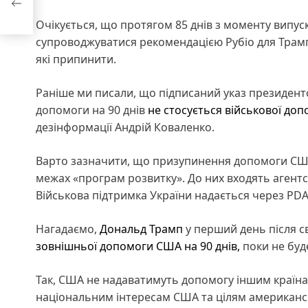
Очікується, що протягом 85 днів з моменту випус
супроводжуватися рекомендацією Рубіо для Трампа
які припинити.
Раніше ми писали, що підписаний указ президе
допомоги на 90 днів
не стосується військової допо
дезінформації Андрій Коваленко.
Варто зазначити, що призупинення допомоги США
межах «програм розвитку». До них входять агентс
Військова підтримка України надається через PDA, 
Нагадаємо,
Дональд Трамп
у перший день після св
зовнішньої допомоги США на 90 днів,
поки не буде
Так, США не надаватимуть допомогу іншим країнам
національним інтересам США та цілям американсь