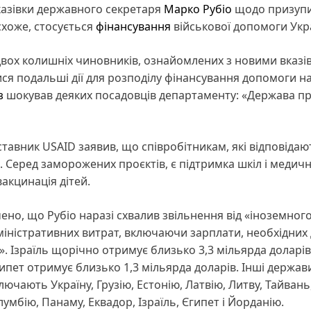
вказівки державного секретаря
Марко Рубіо
щодо призуп
схоже, стосується
фінансування
військової допомоги Укра
двох колишніх чиновників, ознайомлених з новими вказі
ися подальші дії для розподілу фінансування допомоги н
з
шокував деяких посадовців департаменту: «Держава п
тавник USAID заявив, що співробітникам, які відповідаю
. Серед заморожених проєктів, є підтримка шкіл і медич
акцинація дітей.
но, що Рубіо наразі схвалив звільнення від «іноземног
дміністративних витрат, включаючи зарплати, необхідних
. Ізраїль щорічно отримує близько 3,3 мільярда доларів
ипет отримує близько 1,3 мільярда доларів. Інші держав
лючають Україну, Грузію, Естонію, Латвію, Литву, Тайвань
олумбію, Панаму, Еквадор, Ізраїль, Єгипет і Йорданію.