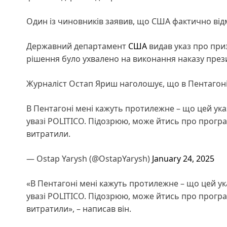
Один із чиновників заявив, що США фактично від
Державний департамент
США
видав указ про приз
рішення було ухвалено на виконання наказу пре
Журналіст Остап Яриш наголошує, що в Пентагоні 
В Пентагоні мені кажуть протилежне – що цей указ
увазі POLITICO. Підозрюю, може йтись про програ
витратили.
— Ostap Yarysh (@OstapYarysh)
January 24, 2025
«В Пентагоні мені кажуть протилежне – що цей ука
увазі POLITICO. Підозрюю, може йтись про програ
витратили», – написав він.