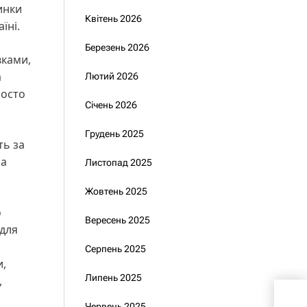
инки
Квітень 2026
їні.
Березень 2026
вками,
а
Лютий 2026
росто
Січень 2026
Грудень 2025
ть за
на
Листопад 2025
Жовтень 2025
о
Вересень 2025
 для
Серпень 2025
и,
Липень 2025
,
Пре
Червень 2025