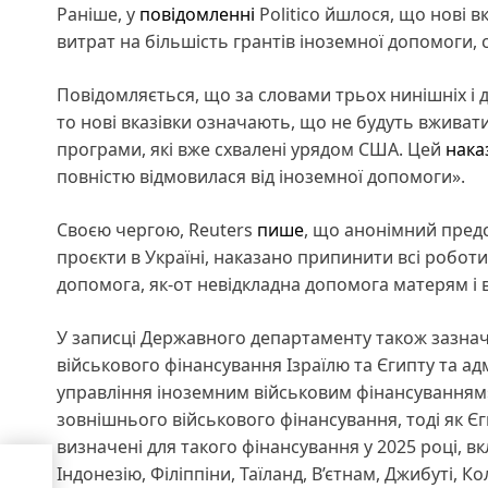
Раніше, у
повідомленні
Politico йшлося, що нові 
витрат на більшість грантів іноземної допомоги, 
Повідомляється, що за словами трьох нинішніх і 
то нові вказівки означають, що не будуть вживат
програми, які вже схвалені урядом США. Цей
нака
повністю відмовилася від іноземної допомоги».
Своєю чергою, Reuters
пише
, що анонімний предс
проєкти в Україні, наказано припинити всі роботи
допомога, як-от невідкладна допомога матерям і в
У записці Державного департаменту також зазначе
військового фінансування Ізраїлю та Єгипту та а
управління іноземним військовим фінансуванням»
зовнішнього військового фінансування, тоді як Єг
визначені для такого фінансування у 2025 році, вк
овий
Індонезію, Філіппіни, Таїланд, В’єтнам, Джибуті, К