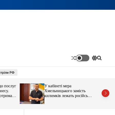
П
П
е
о
р
ш
тріли РФ
е
у
м
к
и
до послуг
У кабінеті мера
к
а
несу.
Хмельницького замість
ч
отримав
килимків лежать російські
к
’єра
прапори (відео)
о
л
ь