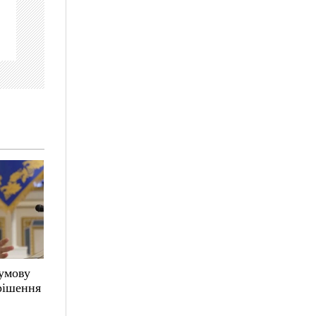
 умову
 рішення