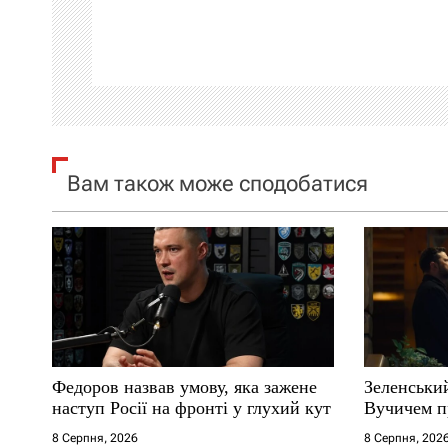
а
ц
і
я
Вам також може сподобатися
з
а
п
и
с
Федоров назвав умову, яка зажене
Зеленськи
і
наступ Росії на фронті у глухий кут
Вучичем п
8 Серпня, 2026
8 Серпня, 202