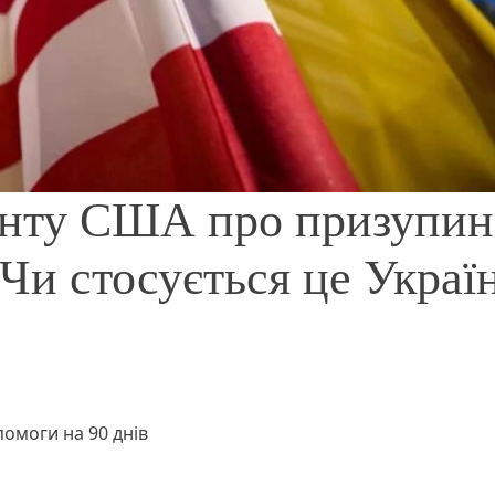
енту США про призупин
 Чи стосується це Украї
помоги на 90 днів