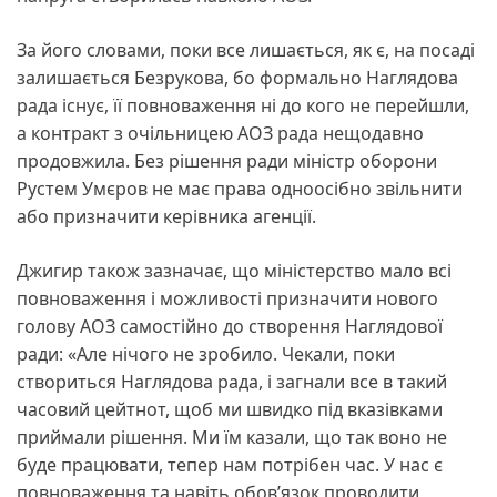
За його словами, поки все лишається, як є, на посаді
залишається Безрукова, бо формально Наглядова
рада існує, її повноваження ні до кого не перейшли,
а контракт з очільницею АОЗ рада нещодавно
продовжила. Без рішення ради міністр оборони
Рустем Умєров не має права одноосібно звільнити
або призначити керівника агенції.
Джигир також зазначає, що міністерство мало всі
повноваження і можливості призначити нового
голову АОЗ самостійно до створення Наглядової
ради: «Але нічого не зробило. Чекали, поки
створиться Наглядова рада, і загнали все в такий
часовий цейтнот, щоб ми швидко під вказівками
приймали рішення. Ми їм казали, що так воно не
буде працювати, тепер нам потрібен час. У нас є
повноваження та навіть обов’язок проводити