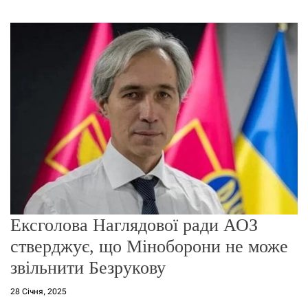
г
о
р
е
ж
и
м
у
Ексголова Наглядової ради АОЗ
стверджує, що Міноборони не може
звільнити Безрукову
28 Січня, 2025