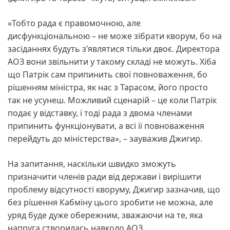
«Тобто рада є правомочною, але
дисфункціональною – не може зібрати кворум, бо на
засіданнях будуть з’являтися тільки двоє. Директора
АОЗ вони звільнити у такому складі не можуть. Хіба
що Патрік сам припинить свої повноваження, бо
рішенням міністра, як нас з Тарасом, його просто
так не усунеш. Можливий сценарій – це коли Патрік
подає у відставку, і тоді рада з двома членами
припинить функціонувати, а всі її повноваження
перейдуть до міністерства», – зауважив Джигир.
На запитання, наскільки швидко зможуть
призначити членів ради від держави і вирішити
проблему відсутності кворуму, Джигир зазначив, що
без рішення Кабміну цього зробити не можна, але
уряд буде дуже обережним, зважаючи на те, яка
напруга створилась навколо АОЗ.