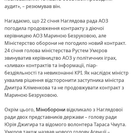
аудит», – резюмував він.
Нагадаємо, що 22 січня Наглядова рада АОЗ
погодила продовження контракту з діючої
керівницею АОЗ Мариною Безруковою, але
Міністерство оборони не погодило новий контракт.
24 січня голова міністерства Рустем Умєров
звинуватив керівництво АОЗ у політичних іграх,
«зливах» контрактів та інформації, піар-
бездіяльності та невиконанні КРІ. Як наслідок міністр
ухвалив рішення відсторонити заступника міністра
Дмитра Кліменкова та не продовжувати контракт з
Мариною Безруковою.
Окрім цього,
Міноборони
відкликало з Наглядової
ради двох представників держави – голову ради
Юрія Джигира та відомого волонтера Тараса Чмута.
Умєров також назвав нового голову Агенції –