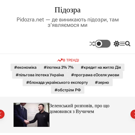
П
Підозра
е
р
Pidozra.net — де виникають підозри, там
е
з'являємося ми
й
т
и
П
М
П
д
е
е
о
р
н
ш
о
В ТРЕНДІ
е
ю
у
в
м
к
#економіка
#іпотека 3% 7%
#кредит на житло Дія
м
и
#пільгова іпотека Україна
#програма єОселя умови
і
к
а
с
#блокада українського експорту
#зерно
ч
т
#обстріли РФ
к
у
о
л
Зеленський розповів, про що
ь
домовився з Вучичем
о
р
о
в
о