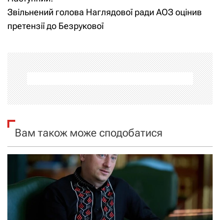
в
Звільнений голова Наглядової ради АОЗ оцінив
і
претензії до Безрукової
г
а
ц
і
я
Вам також може сподобатися
з
а
п
и