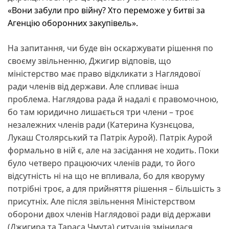
«Вони забули про війну? Хто переможе у битві за
Агенцію оборонних закупівель».
На запитання, чи буде він оскаржувати рішення по
своєму звільненню, Джигир відповів, що
міністерство має право відкликати з Наглядової
ради членів від держави. Але спливає інша
проблема. Наглядова рада й надалі є правомочною,
бо там юридично лишається три члени – троє
незалежних членів ради (Катерина Кузнєцова,
Лукаш Столярський та Патрік Аурой). Патрік Аурой
формально в ній є, але на засідання не ходить. Поки
було четверо працюючих членів ради, то його
відсутність ні на що не впливала, бо для кворуму
потрібні троє, а для прийняття рішення – більшість з
присутніх. Але після звільнення Міністерством
оборони двох членів Наглядової ради від держави
(Джигира та Тараса Чмута) ситуація змінилася.