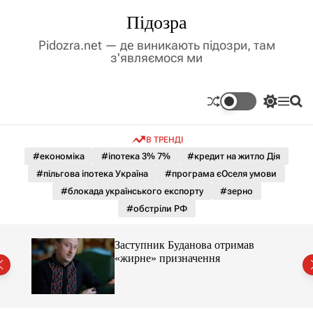
П
Підозра
е
р
Pidozra.net — де виникають підозри, там
е
з'являємося ми
й
т
и
П
М
П
д
е
е
о
р
н
ш
о
В ТРЕНДІ
е
ю
у
в
м
к
#економіка
#іпотека 3% 7%
#кредит на житло Дія
м
и
#пільгова іпотека Україна
#програма єОселя умови
і
к
а
с
#блокада українського експорту
#зерно
ч
т
#обстріли РФ
к
у
о
л
Заступник Буданова отримав
ь
«жирне» призначення
о
міст
р
о
в
о