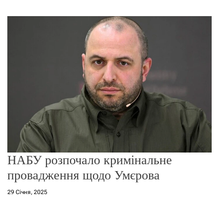
г
о
р
е
ж
и
м
у
НАБУ розпочало кримінальне
провадження щодо Умєрова
29 Січня, 2025