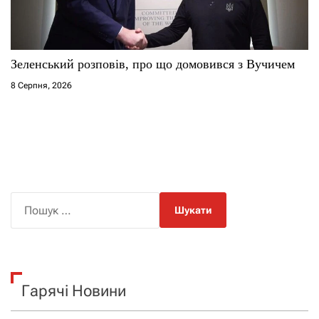
Зеленський розповів, про що домовився з Вучичем
8 Серпня, 2026
П
о
ш
у
к
Гарячі Новини
: