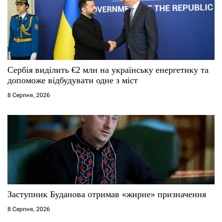
а
п
и
с
Сербія виділить €2 млн на українську енергетику та
допоможе відбудувати одне з міст
і
8 Серпня, 2026
в
Заступник Буданова отримав «жирне» призначення
8 Серпня, 2026