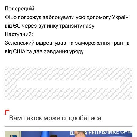
Попередній:
Н
Фіцо погрожує заблокувати усю допомогу Україні
а
від ЄС через зупинку транзиту газу
Наступний:
в
Зеленський відреагував на замороження грантів
і
від США та дав завдання уряду
г
а
ц
і
я
Вам також може сподобатися
з