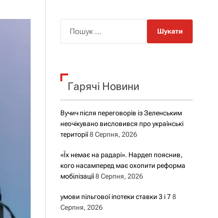
о
р
о
П
в
о
о
г
ш
о
у
р
е
к
ж
Гарячі Новини
:
и
м
у
Вучич після переговорів із Зеленським
неочікувано висловився про українські
території
8 Серпня, 2026
«Їх немає на радарі». Нардеп пояснив,
кого насамперед має охопити реформа
мобілізації
8 Серпня, 2026
умови пільгової іпотеки ставки 3 і 7
8
Серпня, 2026