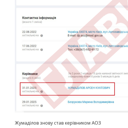
Жумаділов знову став керівником АОЗ