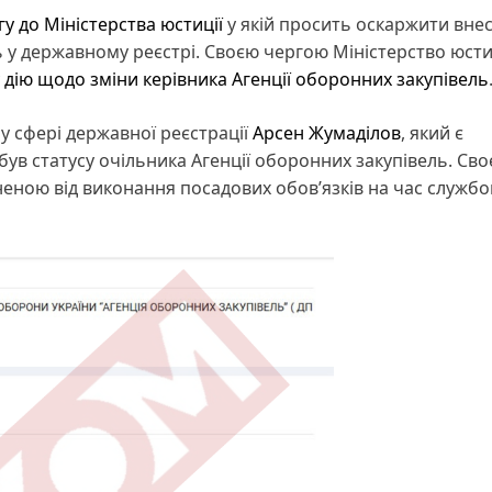
гу до Міністерства юстиції
у якій просить оскаржити вне
ь у державному реєстрі. Своєю чергою Міністерство юсти
 дію щодо зміни керівника Агенції оборонних закупівель
 у сфері державної реєстрації
Арсен Жумаділов
, який є
ув статусу очільника Агенції оборонних закупівель. Св
ною від виконання посадових обов’язків на час службо