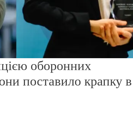
нцією оборонних
они поставило крапку в