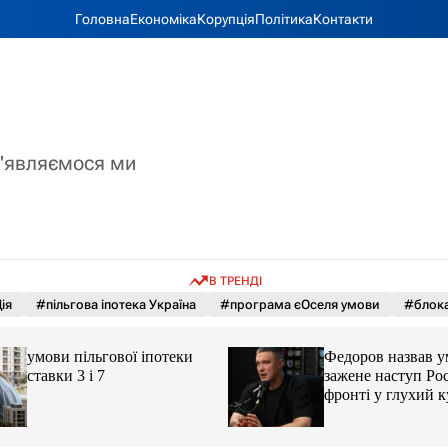
Головна
Економіка
Корупція
Політика
Контакти
з'являємося ми
В ТРЕНДІ
ія
#пільгова іпотека Україна
#програма єОселя умови
#блока
умови пільгової іпотеки
Федоров назвав ум
ставки 3 і 7
зажене наступ Рос
фронті у глухий к