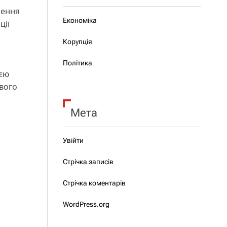
сення
Економіка
ції
.
Корупція
Політика
оєю
вого
Мета
Увійти
Стрічка записів
Стрічка коментарів
WordPress.org