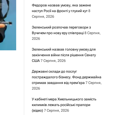
Федоров назвав умову, яка зажене
наступ Росії на фронті у глухий кут
8
Серпня, 2026
Зеленський розпочав переговори з
Вучичем про нову еру співпраці
8 Серпня,
2026
Зеленський назвав головну умову для
закінчення війни після рішення Сенату
США
7 Серпня, 2026
Державні склади до послуг
постраждалого бізнесу. Фонд держмайна
отримав завдання від прем’єра
7 Серпня,
2026
У кабінеті мера Хмельницького замість
килимків лежать російські прапори
(відео)
7 Серпня, 2026