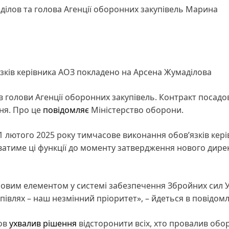
ілов та голова Агенції оборонних закупівель Марина
язків керівника АОЗ покладено на Арсена Жумаділова
 голови Агенції оборонних закупівель. Контракт посадо
ня. Про це
повідомляє
Міністерство оборони.
1 лютого 2025 року тимчасове виконання обов’язків кер
ватиме ці функції до моменту затвердження нового дире
овим елементом у системі забезпечення Збройних сил У
упівлях – наш незмінний пріоритет», – йдеться в повідомл
ров
ухвалив рішення
відсторонити всіх, хто провалив обо