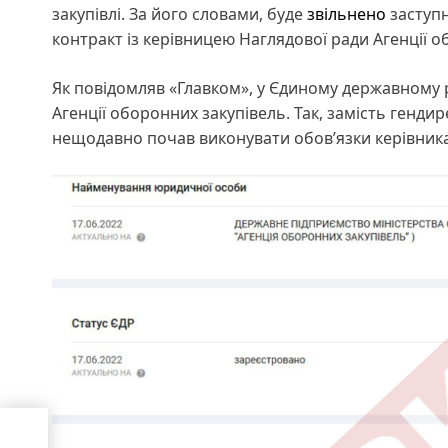
закупівлі. За його словами, буде
звільнено
заступ
контракт із керівницею Наглядової ради Агенції
Як повідомляв «Главком», у Єдиному державному 
Агенції оборонних закупівель. Так, замість генд
нещодавно почав виконувати обов’язки керівника