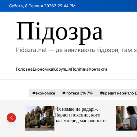
П
Субота, 8 Серпня 2026
2
:
29
:
45
PM
е
р
Підозра
е
й
т
и
Pidozra.net — де виникають підозри, там 
д
о
в
Головна
Економіка
Корупція
Політика
Контакти
м
і
с
т
#економіка
#іпотека 3% 7%
#кредит на житло Д
у
говорів із
«Їх немає на радарі».
ікувано
Нардеп пояснив, кого
країнські
насамперед має охопити
реформа мобілізації