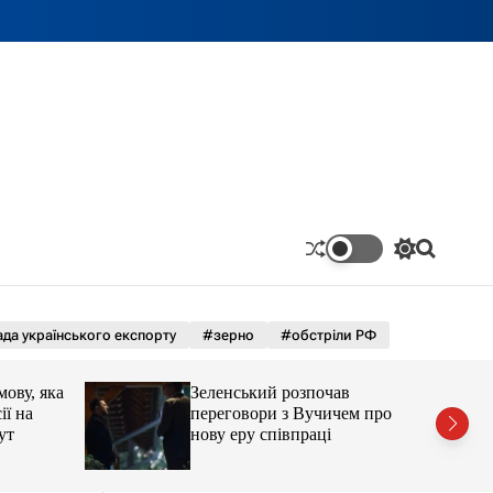
П
П
е
о
р
ш
е
у
м
к
да українського експорту
#зерно
#обстріли РФ
и
к
а
ову, яка
Зеленський розпочав
ч
ії на
переговори з Вучичем про
к
ут
нову еру співпраці
о
л
ь