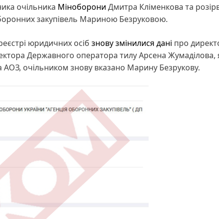
ника очільника
Міноборони
Дмитра Кліменкова та розір
 оборонних закупівель Мариною Безруковою.
реєстрі юридичних осіб
знову змінилися дані
про директ
иректора Державного оператора тилу Арсена Жумаділова,
 АОЗ, очільником знову вказано Марину Безрукову.