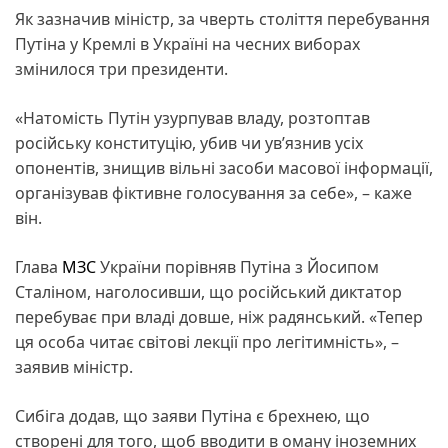
Як зазначив міністр, за чверть століття перебування
Путіна у Кремлі в Україні на чесних виборах
змінилося три президенти.
«Натомість Путін узурпував владу, розтоптав
російську конституцію, убив чи ув’язнив усіх
опонентів, знищив вільні засоби масової інформації,
організував фіктивне голосування за себе», – каже
він.
Глава
МЗС
України порівняв Путіна з Йосипом
Сталіном, наголосивши, що російський диктатор
перебуває при владі довше, ніж радянський. «Тепер
ця особа читає світові лекції про легітимність», –
заявив міністр.
Сибіга додав, що заяви Путіна є брехнею, що
створені для того, щоб вводити в оману іноземних