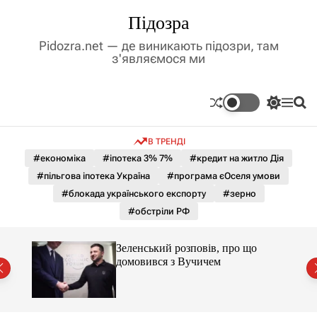
П
Підозра
е
р
Pidozra.net — де виникають підозри, там
е
з'являємося ми
й
т
и
П
М
П
д
е
е
о
р
н
ш
о
В ТРЕНДІ
е
ю
у
в
м
к
#економіка
#іпотека 3% 7%
#кредит на житло Дія
м
и
#пільгова іпотека Україна
#програма єОселя умови
і
к
а
с
#блокада українського експорту
#зерно
ч
т
#обстріли РФ
к
у
о
л
Зеленський розповів, про що
ь
домовився з Вучичем
о
р
о
в
о