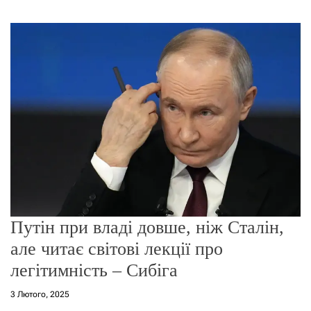
г
о
р
е
ж
и
м
у
Путін при владі довше, ніж Сталін,
але читає світові лекції про
легітимність – Сибіга
3 Лютого, 2025