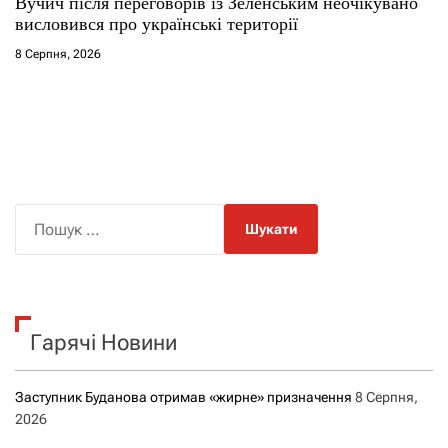
Вучич після переговорів із Зеленським неочікувано
висловився про українські території
8 Серпня, 2026
П
о
ш
у
к
Гарячі Новини
:
Заступник Буданова отримав «жирне» призначення
8 Серпня,
2026