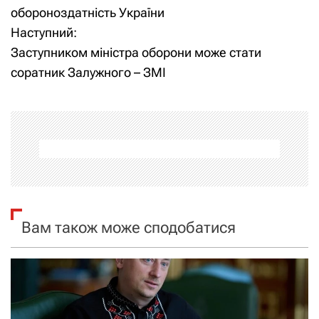
обороноздатність України
в
Наступний:
і
Заступником міністра оборони може стати
соратник Залужного – ЗМІ
г
а
ц
і
я
Вам також може сподобатися
з
а
п