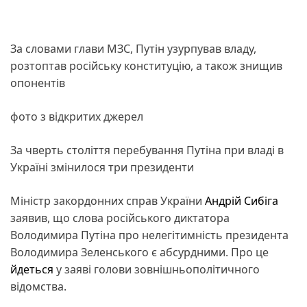
За словами глави МЗС, Путін узурпував владу,
розтоптав російську конституцію, а також знищив
опонентів
фото з відкритих джерел
За чверть століття перебування Путіна при владі в
Україні змінилося три президенти
Міністр закордонних справ України
Андрій Сибіга
заявив, що слова російського диктатора
Володимира Путіна про нелегітимність президента
Володимира Зеленського є абсурдними. Про це
йдеться
у заяві голови зовнішньополітичного
відомства.