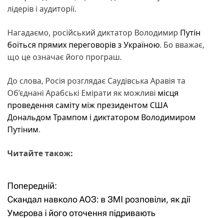
лідерів і аудиторії.
Нагадаємо, російський диктатор Володимир
Путін
боїться прямих переговорів з Україною
. Бо вважає,
що це означає його програш.
До слова, Росія розглядає Саудівська Аравія та
Об’єднані Арабські Емірати як можливі
місця
проведення саміту між президентом США
Дональдом Трампом і диктатором Володимиром
Путіним
.
Читайте також:
Попередній:
Н
Скандал навколо АОЗ: в ЗМІ розповіли, як дії
а
Умєрова і його оточення підривають