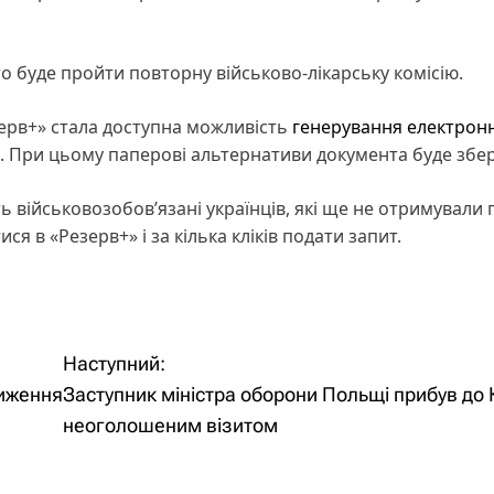
буде пройти повторну військово-лікарську комісію.
езерв+» стала доступна можливість
генерування електрон
Л). При цьому паперові альтернативи документа буде збе
 військовозобов’язані українців, які ще не отримували 
я в «Резерв+» і за кілька кліків подати запит.
Наступний:
лиження
Заступник міністра оборони Польщі прибув до 
неоголошеним візитом