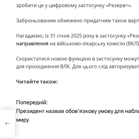
зробити це у цифровому застосунку «Резерв+».
Заброньованим обмежено придатним також варто 
Нагадаємо, із 31 січня 2025 року в застосунку «Р
направлення
на військово-лікарську комісію (ВК
Скористатися новою функцією в застосунку можуть
для проходження ВЛК. Для цього слід авторизуватис
Читайте також:
Попередній:
Н
Президент назвав обов’язкову умову для наб
а
мову
миру
в