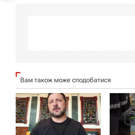
і
г
а
ц
і
я
Вам також може сподобатися
з
а
п
и
с