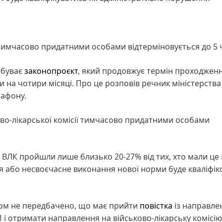
ї тимчасово придатними особами відтерміновується до 5
ребуває
законопроєкт
, який продовжує термін проходжен
и на чотири місяці. Про це розповів речник міністерства
рафону.
ово-лікарської комісії тимчасово придатними особами
 ВЛК пройшли лише близько 20-27% від тих, хто мали це
ня або несвоєчасне виконання нової норми буде кваліфік
том не передбачено, що має прийти
повістка
із направле
П і отримати направлення на військово-лікарську комісі