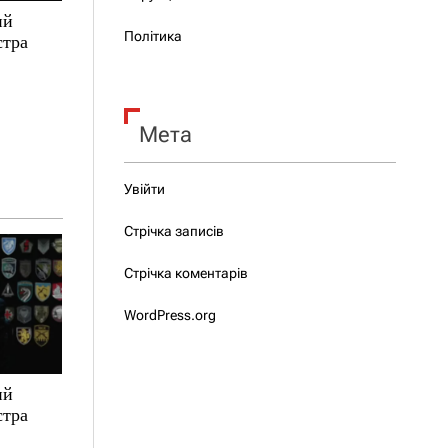
ий
Політика
стра
Мета
Увійти
Стрічка записів
Стрічка коментарів
WordPress.org
ий
стра