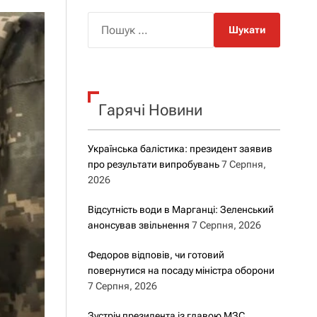
о
р
П
о
о
в
о
ш
г
у
о
р
к
е
Гарячі Новини
:
ж
и
м
у
Українська балістика: президент заявив
про результати випробувань
7 Серпня,
2026
Відсутність води в Марганці: Зеленський
анонсував звільнення
7 Серпня, 2026
Федоров відповів, чи готовий
повернутися на посаду міністра оборони
7 Серпня, 2026
Зустріч президента із главою МЗС