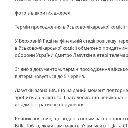
фото з відкритих джерел
Термін проходження військово-лікарської комісі
У Верховній Раді на фінальній стадії розгляду пе
військово-лікарської комісії обмежено придатним
оборони України Дмитро Лазуткін в етері телема
Згідно з документом, термін проходження військ
відтерміновується до 5 червня.
Лазуткін зазначив, що на даний момент повторне
зробити до 5 лютого. І наголосив, що невиконан
як адміністративне порушення.
Речник пояснив, що згідно з новим законопроєк
ВЛК. Тобто, люди самі мають з’явитися в ТЦК та С