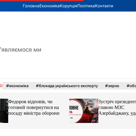
Головна
Економіка
Корупція
Політика
Контакти
з'являємося ми
ДІ
#економіка
#блокада українського експорту
#зерно
#обс
Федоров відповів, чи
Зустріч президента
готовий повернутися на
главою МЗС
посаду міністра оборони
Азербайджану, уд
Україні. Головне з
серпня 2026