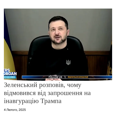
г
о
р
е
ж
и
м
у
Зеленський розповів, чому
відмовився від запрошення на
інавгурацію Трампа
4 Лютого, 2025