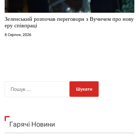
Зеленський розпочав переговори з Вучичем про нову
еру співпраці
8 Серпня, 2026
П
о
ш
у
к
Гарячі Новини
: