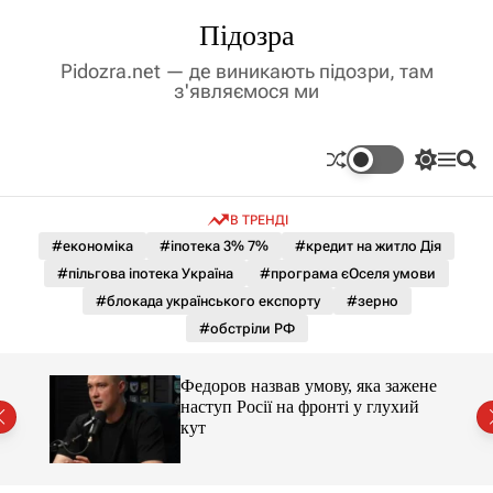
П
Підозра
е
р
Pidozra.net — де виникають підозри, там
е
з'являємося ми
й
т
и
П
М
П
д
е
е
о
р
н
ш
о
В ТРЕНДІ
е
ю
у
в
м
к
#економіка
#іпотека 3% 7%
#кредит на житло Дія
м
и
#пільгова іпотека Україна
#програма єОселя умови
і
к
а
с
#блокада українського експорту
#зерно
ч
т
#обстріли РФ
к
у
о
л
и 3 і
Федоров назвав умову, яка зажене
ь
наступ Росії на фронті у глухий
о
кут
р
о
в
о