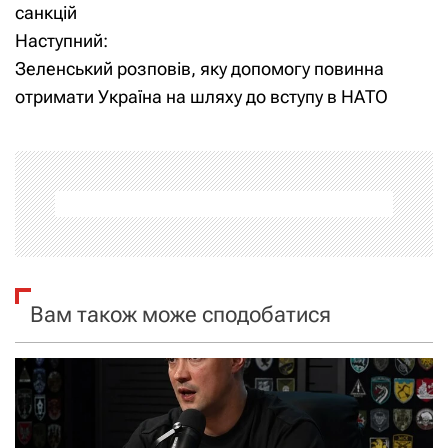
а
санкцій
Наступний:
в
Зеленський розповів, яку допомогу повинна
і
отримати Україна на шляху до вступу в НАТО
г
а
ц
і
я
Вам також може сподобатися
з
а
п