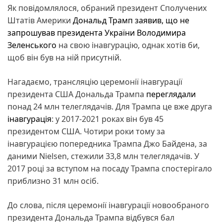
Як повідомлялося, обраний президент Сполучених
Штатів Америки
Дональд Трамп
заявив, що не
запрошував президента України Володимира
Зеленського
на свою інавгурацію, однак хотів би,
щоб він був на ній присутній.
Нагадаємо, трансляцію церемонії інавгурації
президента США Дональда Трампа
переглядали
понад 24 млн телеглядачів. Для Трампа це вже друга
інавгурація
: у 2017-2021 роках він був 45
президентом США. Чотири роки тому за
інавгурацією попередника Трампа Джо Байдена, за
даними Nielsen, стежили 33,8 млн телеглядачів. У
2017 році за вступом на посаду Трампа спостерігало
приблизно 31 млн осіб.
До слова, після церемонії інавгурації новообраного
президента Дональда Трампа відбувся бал