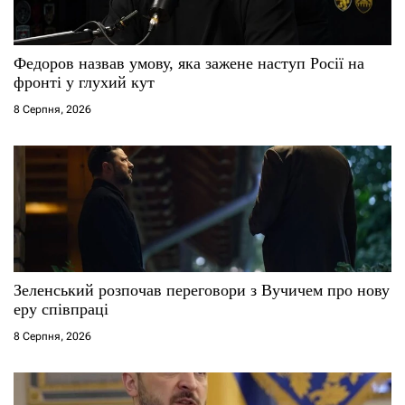
и
с
Федоров назвав умову, яка зажене наступ Росії на
фронті у глухий кут
і
8 Серпня, 2026
в
Зеленський розпочав переговори з Вучичем про нову
еру співпраці
8 Серпня, 2026