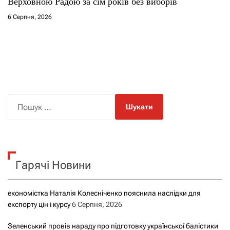
Верховною Радою за сім років без виборів
6 Серпня, 2026
П
о
ш
у
к
Гарячі Новини
:
економістка Наталія Колесніченко пояснила наслідки для
експорту цін і курсу
6 Серпня, 2026
Зеленський провів нараду про підготовку української балістики