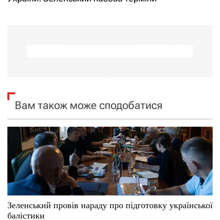
і
г
а
ц
і
Вам також може сподобатися
я
з
а
п
и
Зеленський провів нараду про підготовку української
балістики