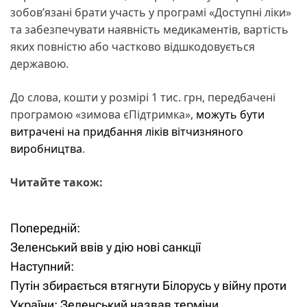
зобовʼязані брати участь у програмі «Доступні ліки»
та забезпечувати наявність медикаментів, вартість
яких повністю або частково відшкодовується
державою.
До слова, кошти у розмірі 1 тис. грн, передбачені
програмою «зимова єПідтримка»,
можуть бути
витрачені на придбання ліків вітчизняного
виробництва
.
Читайте також:
Попередній:
Н
Зеленський ввів у дію нові санкції
а
Наступний:
Путін збирається втягнути Білорусь у війну проти
в
України: Зеленський назвав терміни