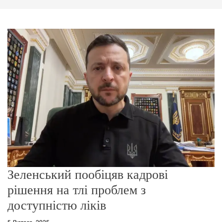
г
о
р
е
ж
и
м
у
Зеленський пообіцяв кадрові
рішення на тлі проблем з
доступністю ліків