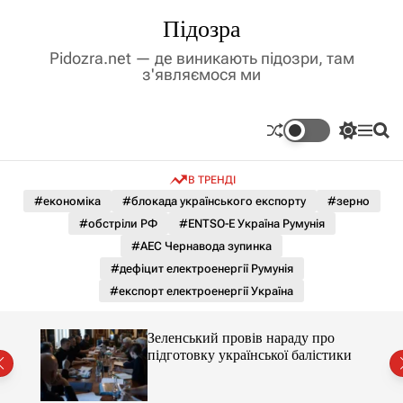
П
Підозра
е
р
Pidozra.net — де виникають підозри, там
е
з'являємося ми
й
т
и
П
М
П
д
е
е
о
р
н
ш
о
В ТРЕНДІ
е
ю
у
в
м
к
#економіка
#блокада українського експорту
#зерно
м
и
#обстріли РФ
#ENTSO-E Україна Румунія
і
к
а
с
#АЕС Чернавода зупинка
ч
т
#дефіцит електроенергії Румунія
к
у
о
#експорт електроенергії Україна
л
ь
о
ченко
Зеленський провів нараду про
р
рту
підготовку української балістики
о
в
о