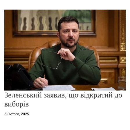
г
о
р
е
ж
и
м
у
Зеленський заявив, що відкритий до
виборів
5 Лютого, 2025