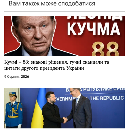
я
Вам також може сподобатися
з
а
п
и
с
Кучмі – 88: знакові рішення, гучні скандали та
цитати другого президента України
і
9 Серпня, 2026
в