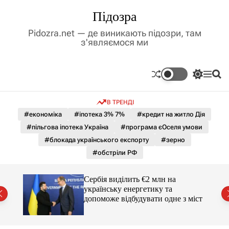
П
Підозра
е
р
Pidozra.net — де виникають підозри, там
е
з'являємося ми
й
т
и
П
М
П
д
е
е
о
р
н
ш
о
В ТРЕНДІ
е
ю
у
в
м
к
#економіка
#іпотека 3% 7%
#кредит на житло Дія
м
и
#пільгова іпотека Україна
#програма єОселя умови
і
к
а
с
#блокада українського експорту
#зерно
ч
т
#обстріли РФ
к
у
о
л
гучні
Сербія виділить €2 млн на
ь
українську енергетику та
о
допоможе відбудувати одне з міст
р
о
в
о