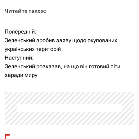
Читайте також:
Попередній:
Н
Зеленський зробив заяву щодо окупованих
а
українських територій
Наступний:
в
Зеленський розказав, на що він готовий піти
і
заради миру
г
а
ц
і