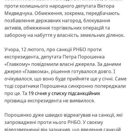
проти колишнього народного депутата Віктора
Медведчука. Обмеження, зокрема, передбачають
позбавлення державних нагород, блокування
активів, обмеження торгівельних операцій та
заборону на набуття у власність земельних ділянок.
Учора, 12 лютого, про санкції РНБО проти
експрезидента, депутата Петра Порошенка
«Главкому» повідомили власні джерела. За даними
джерел «Главкома», рішення готувалося довго. І
очікувалося, що воно буде прийняте ще у січні. Саме
тоді соратники Порошенка синхронно попереджали
про це. Та
19 січня у списку підсанкційних
прізвища експрезидента не виявилося.
Порошенко дуже швидко відреагував на санкції, які
запроваджені проти нього РНБО. У своєму
відеозверненні він зазначив, що введення санкцій