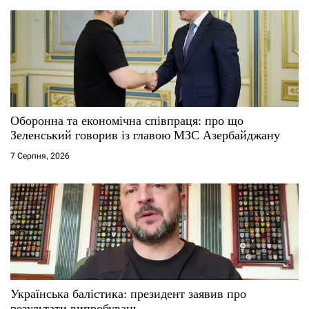
з
а
п
и
с
Оборонна та економічна співпраця: про що
Зеленський говорив із главою МЗС Азербайджану
і
7 Серпня, 2026
в
Українська балістика: президент заявив про
результати випробувань