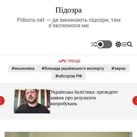
П
Підозра
е
р
Pidozra.net — де виникають підозри, там
е
з'являємося ми
й
т
и
П
М
П
д
е
е
о
р
н
ш
о
В ТРЕНДІ
е
ю
у
в
м
к
#економіка
#блокада українського експорту
#зерно
м
и
#обстріли РФ
і
к
а
с
ч
т
Українська балістика: президент
к
й
у
заявив про результати
о
випробувань
л
ь
о
р
о
в
о