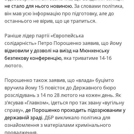
не стало для нього новиною.
За словами політика,
він мав усю інформацію про підготовку, але до
останнього не вірив, що це трапиться.
Раніше лідер партії «Європейська
солідарність» Петро Порошенко заявив, що йому
відмовили у дозволі на виїзд на Мюнхенську
безпекову конференцію,
яка триватиме 14-16
лютого.
Порошенко також заявив, що «влада» буцімто
вручила йому 15 повісток до Державного бюро
розслідувань з 14 по 28 лютого на кожен день. Як
з’ясував «Главком», ідеться про так звану «вугільну
справу»,
де Порошенко проходить підозрюваним у
державній зраді.
ДБР викликало політика для
ознайомлення з матеріалами кримінального
провадження.