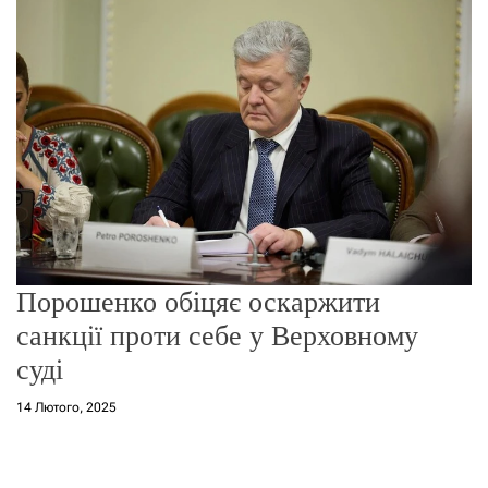
г
о
р
е
ж
и
м
у
Порошенко обіцяє оскаржити
санкції проти себе у Верховному
суді
14 Лютого, 2025