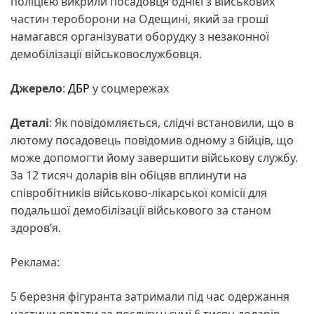
поліцією викрили посадовця однієї з військових
частин тероборони на Одещині, який за гроші
намагався організувати оборудку з незаконної
демобілізації військовослужбовця.
Джерело
:
ДБР
у соцмережах
Деталі
: Як повідомляється, слідчі встановили, що в
лютому посадовець повідомив одному з бійців, що
може допомогти йому завершити військову службу.
За 12 тисяч доларів він обіцяв вплинути на
співробітників військово-лікарської комісії для
подальшої демобілізації військового за станом
здоров’я.
Реклама:
5 березня фігуранта затримали під час одержання
частини оплати за послугу у сумі 6 тисяч доларів.