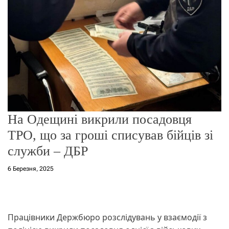
г
о
р
е
ж
и
м
у
На Одещині викрили посадовця
ТРО, що за гроші списував бійців зі
служби – ДБР
6 Березня, 2025
Працівники Держбюро розслідувань у взаємодії з