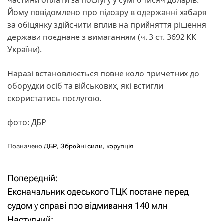
Йому повідомлено про підозру в одержанні хабаря
за обіцянку здійснити вплив на прийняття рішення
держави поєднане з вимаганням (ч. 3 ст. 3692 КК
України).
Наразі встановлюється повне коло причетних до
оборудки осіб та військових, які встигли
скористатись послугою.
фото: ДБР
Позначено
ДБР
,
Збройні сили
,
корупція
Попередній:
Н
Ексначальник одеського ТЦК постане перед
а
судом у справі про відмивання 140 млн
Наступний: