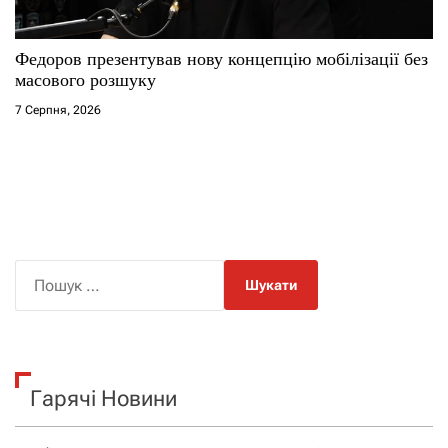
Федоров презентував нову концепцію мобілізації без
масового розшуку
7 Серпня, 2026
П
о
ш
у
к
Гарячі Новини
: