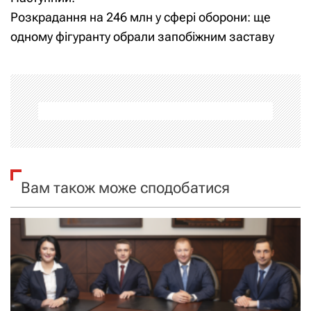
в
Розкрадання на 246 млн у сфері оборони: ще
і
одному фігуранту обрали запобіжним заставу
г
а
ц
і
я
Вам також може сподобатися
з
а
п
и