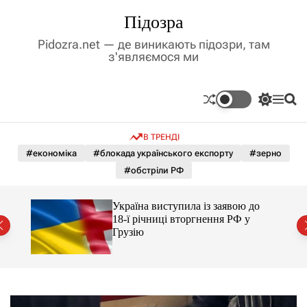
П
Підозра
е
р
Pidozra.net — де виникають підозри, там
е
з'являємося ми
й
т
и
П
М
П
д
е
е
о
р
н
ш
о
В ТРЕНДІ
е
ю
у
в
м
к
#економіка
#блокада українського експорту
#зерно
м
и
#обстріли РФ
і
к
а
с
ч
т
го
Україна виступила із заявою до
к
йські
у
18-ї річниці вторгнення РФ у
о
Грузію
л
ь
о
р
о
в
о