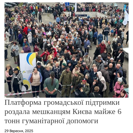
г
о
р
е
ж
и
м
у
Платформа громадської підтримки
роздала мешканцям Києва майже 6
тонн гуманітарної допомоги
29 Вересня, 2025