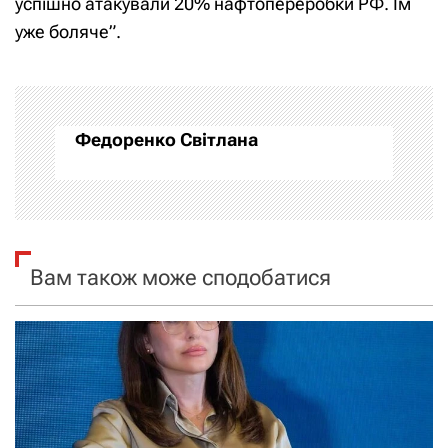
успішно атакували 20% нафтопереробки РФ. Їм
уже боляче”.
г
а
ц
Федоренко Світлана
і
я
з
Вам також може сподобатися
а
п
и
с