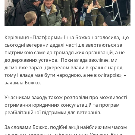
Керівниця «Платформи» Інна Божко наголосила, що
сьогодні ветерани дедалі частіше звертаються за
підтримкою саме до громадських організацій, а не
до державних установ. Поки влада зволікає, ми
діємо вже зараз. Джерелом влади в країні є народ,
тому і влада має бути народною, а не в олігархів», –
заявила Божко.
Учасникам заходу також розповіли про можливості
отримання юридичних консультацій та програм
реабілітаційної підтримки для ветеранів.
За словами Божко, подібні акції найближчим часом
планують провести і в інших містах України. Вони