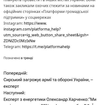
також закликали охочих стежити за новинами на
офіційних сторінках «Платформи громадської
підтримки» у соцмережах
Instagram:
https://www.
instagram.com/platforma_help?
utm_source=ig_web_button_
share_sheet&igsh=
ZDNlZDc0MzIxNw
Telegram:
https://t.me/
platformahelp
Позначено
в тренді
Попередній:
Н
Сирський загрожує армії та обороні України, –
а
експерт
Наступний:
в
Експерт з енергетики Олександр Харченко:“Ми
і