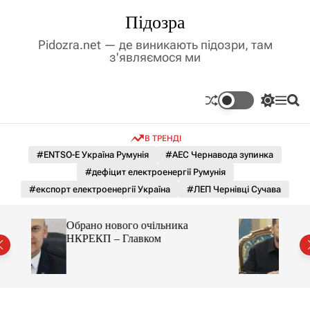
П
Підозра
е
р
Pidozra.net — де виникають підозри, там
е
з'являємося ми
й
т
и
П
М
П
д
е
е
о
р
н
ш
о
В ТРЕНДІ
е
ю
у
в
м
к
#ENTSO-E Україна Румунія
#АЕС Чернавода зупинка
м
и
#дефіцит електроенергії Румунія
і
к
а
с
#експорт електроенергії Україна
#ЛЕП Чернівці Сучава
ч
т
к
у
о
Підготовка до зими. Зеленський
л
провів засідання РНБО
ь
о
р
о
в
о