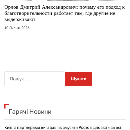
Орлов Дмитрий Александрович: почему его подход к
благотворительности работает там, где другие не
выдерживают
10 Липня, 2026
П
о
ш
у
к
Гарячі Новини
:
Київ із партнерами вигадав як змусити Росію відповісти за всі