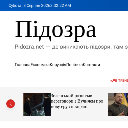
П
Субота, 8 Серпня 2026
3
:
32
:
23
AM
е
р
Підозра
е
й
т
и
Pidozra.net — де виникають підозри, там 
д
о
в
Головна
Економіка
Корупція
Політика
Контакти
м
і
с
В ТРЕН
т
у
мову, яка
Зеленський розпочав
ії на
переговори з Вучичем про
кут
нову еру співпраці