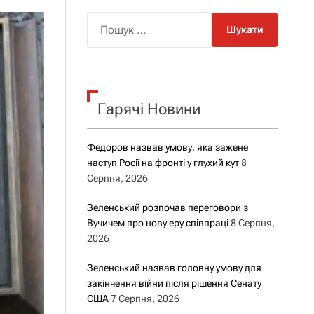
о
р
П
о
о
в
о
ш
г
у
о
р
к
е
Гарячі Новини
:
ж
и
м
у
Федоров назвав умову, яка зажене
наступ Росії на фронті у глухий кут
8
Серпня, 2026
Зеленський розпочав переговори з
Вучичем про нову еру співпраці
8 Серпня,
2026
Зеленський назвав головну умову для
закінчення війни після рішення Сенату
США
7 Серпня, 2026