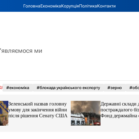
Головна
Економіка
Корупція
Політика
Контакти
з'являємося ми
ДІ
#економіка
#блокада українського експорту
#зерно
#обс
Зеленський назвав головну
Державні склади 
умову для закінчення війни
постраждалого біз
після рішення Сенату США
Фонд держмайна 
завдання від прем