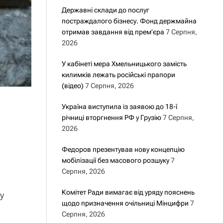
Державні склади до послуг
постраждалого бізнесу. Фонд держмайна
отримав завдання від прем’єра
7 Серпня,
2026
У кабінеті мера Хмельницького замість
килимків лежать російські прапори
(відео)
7 Серпня, 2026
Україна виступила із заявою до 18-ї
річниці вторгнення РФ у Грузію
7 Серпня,
2026
Федоров презентував нову концепцію
мобілізації без масового розшуку
7
Серпня, 2026
Комітет Ради вимагає від уряду пояснень
у
щодо призначення очільниці Мінцифри
7
Серпня, 2026