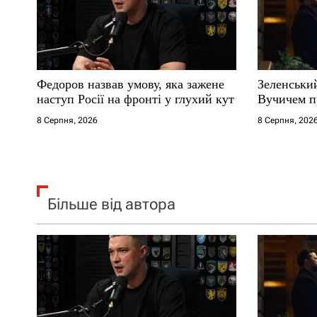
п
и
с
Федоров назвав умову, яка зажене
Зеленськи
і
наступ Росії на фронті у глухий кут
Вучичем п
8 Серпня, 2026
8 Серпня, 202
в
Більше від автора