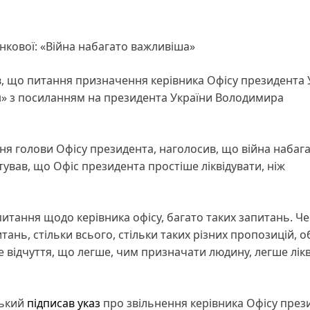
кової: «Війна набагато важливіша»
, що питання призначення керівника Офісу президента 
м
» з посиланням на президента України Володимира
я голови Офісу президента, наголосив, що війна набаг
ував, що Офіс президента простіше ліквідувати, ніж
итання щодо керівника офісу, багато таких запитань. Че
итань, стільки всього, стільки таких різних пропозицій, о
е відчуття, що легше, чим призначати людину, легше лік
ський
підписав указ
про звільнення керівника Офісу през