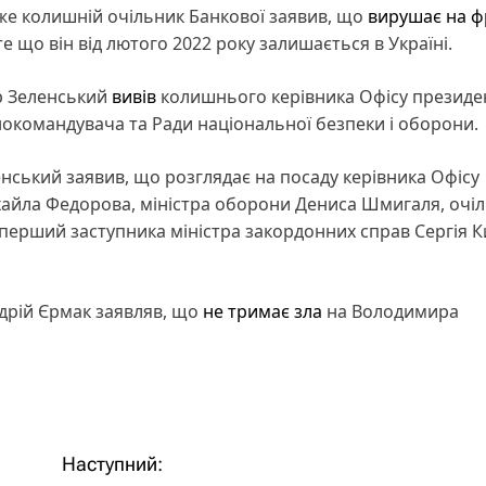
 вже колишній очільник Банкової заявив, що
вирушає на ф
те що він від лютого 2022 року залишається в Україні.
р Зеленський
вивів
колишнього керівника Офісу президе
нокомандувача та Ради національної безпеки і оборони.
нський заявив, що розглядає на посаду керівника Офісу
хайла Федорова, міністра оборони Дениса Шмигаля, очі
 перший заступника міністра закордонних справ Сергія 
ндрій Єрмак заявляв, що
не тримає зла
на Володимира
Наступний: