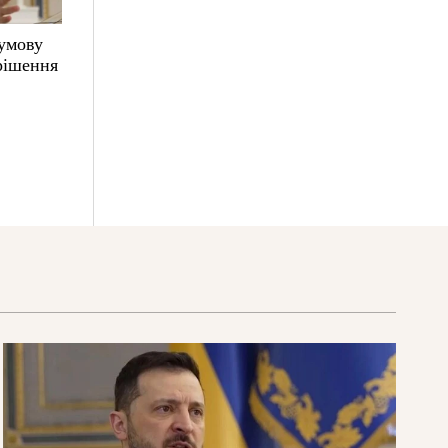
 умову
 рішення