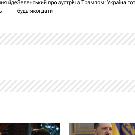
ння йде
Зеленський про зустріч з Трампом: Україна го
ь
будь-якої дати