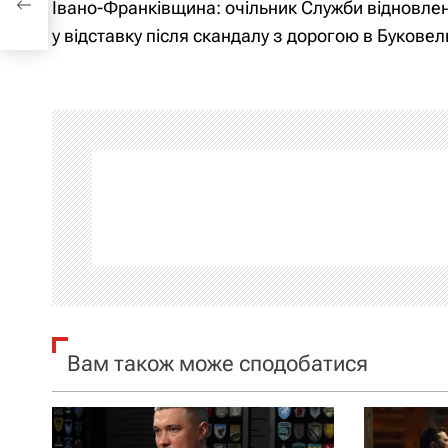
Івано-Франківщина: очільник Служби відновле
гою
а
у відставку після скандалу з дорогою в Буковел
в
і
г
а
ц
і
я
Вам також може сподобатися
з
а