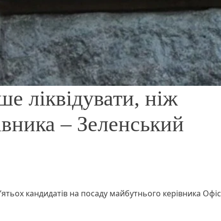
ше ліквідувати, ніж
івника – Зеленський
ʼятьох кандидатів на посаду майбутнього керівника Офіс