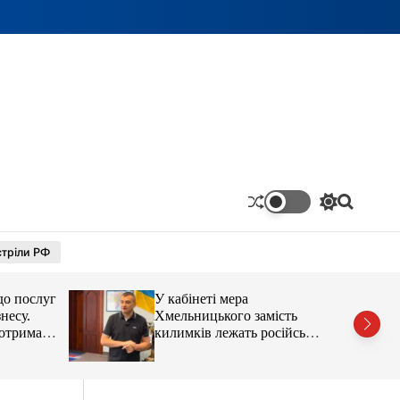
П
П
е
о
р
ш
тріли РФ
е
у
м
к
и
до послуг
У кабінеті мера
к
а
несу.
Хмельницького замість
ч
отримав
килимків лежать російські
к
’єра
прапори (відео)
о
л
ь