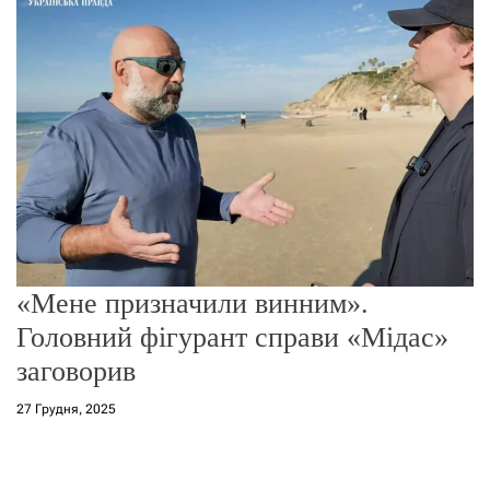
г
о
р
е
ж
и
м
у
«Мене призначили винним».
Головний фігурант справи «Мідас»
заговорив
27 Грудня, 2025