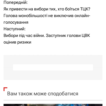
Попередній:
Н
Як привести на вибори тих, хто боїться ТЦК?
а
Голова монобільшості не виключив онлайн-
голосування
в
Наступний:
і
Вибори під час війни. Заступник голови ЦВК
оцінив ризики
г
а
ц
і
я
Вам також може сподобатися
з
а