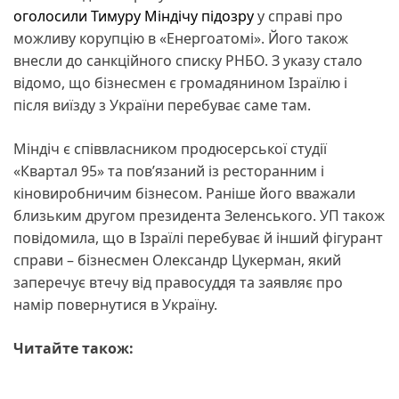
оголосили Тимуру Міндічу підозру
у справі про
можливу корупцію в «Енергоатомі». Його також
внесли до санкційного списку РНБО. З указу стало
відомо, що бізнесмен є громадянином Ізраїлю і
після виїзду з України перебуває саме там.
Міндіч є співвласником продюсерської студії
«Квартал 95» та пов’язаний із ресторанним і
кіновиробничим бізнесом. Раніше його вважали
близьким другом президента Зеленського. УП також
повідомила, що в Ізраїлі перебуває й інший фігурант
справи – бізнесмен Олександр Цукерман, який
заперечує втечу від правосуддя та заявляє про
намір повернутися в Україну.
Читайте також: