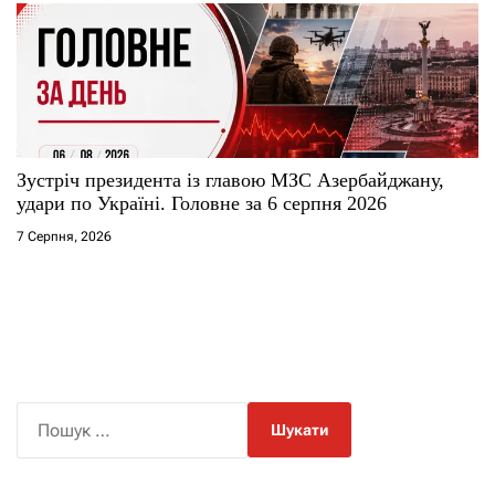
Зустріч президента із главою МЗС Азербайджану,
удари по Україні. Головне за 6 серпня 2026
7 Серпня, 2026
П
о
ш