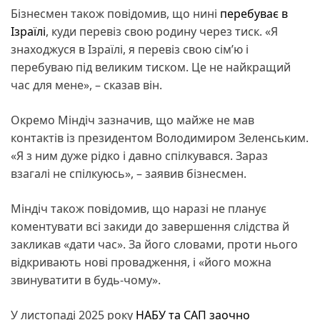
Бізнесмен також повідомив, що нині
перебуває в
Ізраїлі
, куди перевіз свою родину через тиск. «Я
знаходжуся в Ізраїлі, я перевіз свою сім’ю і
перебуваю під великим тиском. Це не найкращий
час для мене», – сказав він.
Окремо Міндіч зазначив, що майже не мав
контактів із президентом Володимиром Зеленським.
«Я з ним дуже рідко і давно спілкувався. Зараз
взагалі не спілкуюсь», – заявив бізнесмен.
Міндіч також повідомив, що наразі не планує
коментувати всі закиди до завершення слідства й
закликав «дати час». За його словами, проти нього
відкривають нові провадження, і «його можна
звинуватити в будь-чому».
У листопаді 2025 року
НАБУ та САП заочно