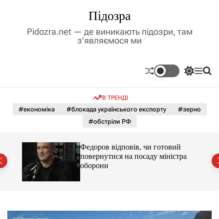
П
Підозра
е
р
Pidozra.net — де виникають підозри, там
е
з'являємося ми
й
т
и
П
М
П
д
е
е
о
р
н
ш
о
В ТРЕНДІ
е
ю
у
в
м
к
#економіка
#блокада українського експорту
#зерно
м
и
#обстріли РФ
і
к
а
с
ч
т
Федоров відповів, чи готовий
к
ення
у
повернутися на посаду міністра
о
оборони
л
ь
о
р
о
в
о