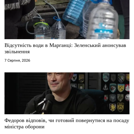
п
и
с
Відсутність води в Марганці: Зеленський анонсував
і
звільнення
7 Серпня, 2026
в
Федоров відповів, чи готовий повернутися на посаду
міністра оборони