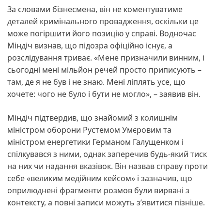
За словами бізнесмена, він не коментуватиме
деталей кримінального провадження, оскільки це
може погіршити його позицію у справі. Водночас
Міндіч визнав, що підозра офіційно існує, а
розслідування триває. «Мене призначили винним, і
сьогодні мені мільйон речей просто приписують –
там, де я не був і не знаю. Мені ліплять усе, що
хочете: чого не було і бути не могло», – заявив він.
Міндіч підтвердив, що знайомий з колишнім
міністром оборони Рустемом Умєровим та
міністром енергетики Германом Галущенком і
спілкувався з ними, однак заперечив будь-який тиск
на них чи надання вказівок. Він назвав справу проти
себе «великим медійним кейсом» і зазначив, що
оприлюднені фрагменти розмов були вирвані з
контексту, а повні записи можуть з’явитися пізніше.