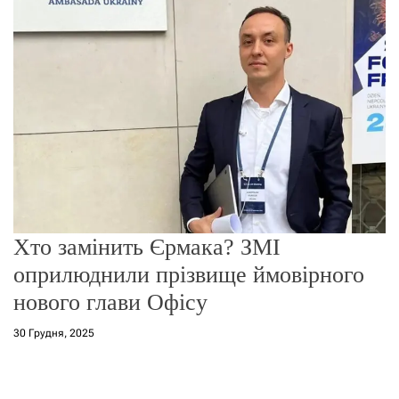
г
о
р
е
ж
и
м
у
Хто замінить Єрмака? ЗМІ
оприлюднили прізвище ймовірного
нового глави Офісу
30 Грудня, 2025