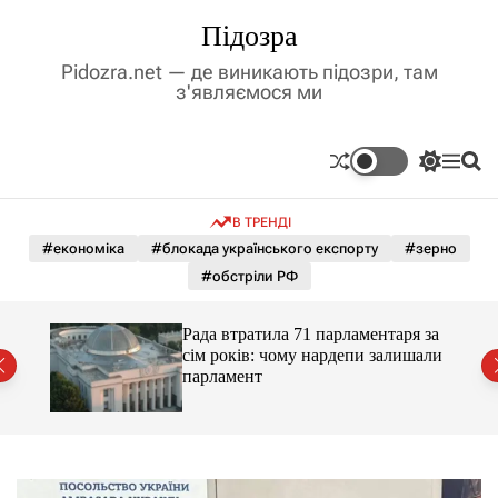
П
Підозра
е
р
Pidozra.net — де виникають підозри, там
е
з'являємося ми
й
т
и
П
М
П
д
е
е
о
р
н
ш
о
В ТРЕНДІ
е
ю
у
в
м
к
#економіка
#блокада українського експорту
#зерно
м
и
#обстріли РФ
і
к
а
с
ч
т
Рада втратила 71 парламентаря за
к
у
сім років: чому нардепи залишали
о
парламент
л
ь
о
р
о
в
о