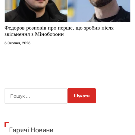
Федоров розповів про перше, що зробив після
звільнення з Міноборони
6 Серпня, 2026
П
о
ш
у
к
Гарячі Новини
: