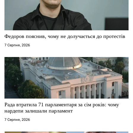
п
и
с
Федоров пояснив, чому не долучається до протестів
7 Серпня, 2026
і
в
Рада втратила 71 парламентаря за сім років: чому
нардепи залишали парламент
7 Серпня, 2026