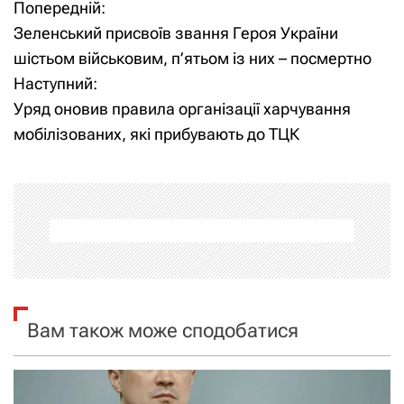
Попередній:
Н
Зеленський присвоїв звання Героя України
а
шістьом військовим, п’ятьом із них – посмертно
Наступний:
в
Уряд оновив правила організації харчування
і
мобілізованих, які прибувають до ТЦК
г
а
ц
і
я
Вам також може сподобатися
з
а