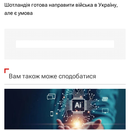
Шотландія готова направити війська в Україну,
і
але є умова
г
а
ц
і
я
Вам також може сподобатися
з
а
п
и