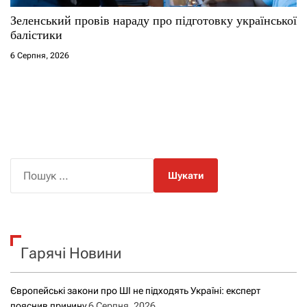
Зеленський провів нараду про підготовку української
балістики
6 Серпня, 2026
П
о
ш
у
к
Гарячі Новини
:
Європейські закони про ШІ не підходять Україні: експерт
пояснив причину
6 Серпня, 2026