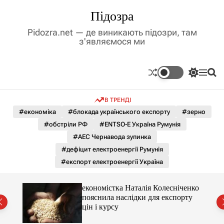
П
Підозра
е
р
Pidozra.net — де виникають підозри, там
е
з'являємося ми
й
т
и
П
М
П
д
е
е
о
р
н
ш
о
В ТРЕНДІ
е
ю
у
в
м
к
#економіка
#блокада українського експорту
#зерно
м
и
#обстріли РФ
#ENTSO-E Україна Румунія
і
к
а
с
#АЕС Чернавода зупинка
ч
т
#дефіцит електроенергії Румунія
к
у
о
#експорт електроенергії Україна
л
ь
о
е
економістка Наталія Колесніченко
р
пояснила наслідки для експорту
о
цін і курсу
в
о