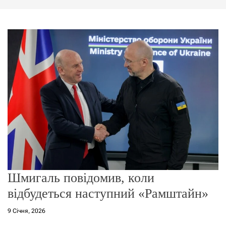
г
о
р
е
ж
и
м
у
Шмигаль повідомив, коли
відбудеться наступний «Рамштайн»
9 Січня, 2026