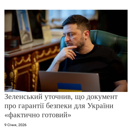
г
о
р
е
ж
и
м
у
Зеленський уточнив, що документ
про гарантії безпеки для України
«фактично готовий»
9 Січня, 2026