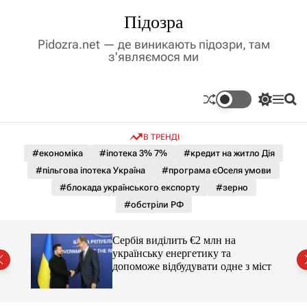
П
Підозра
е
р
Pidozra.net — де виникають підозри, там
е
з'являємося ми
й
т
и
П
М
П
д
е
е
о
р
н
ш
о
В ТРЕНДІ
е
ю
у
в
м
к
#економіка
#іпотека 3% 7%
#кредит на житло Дія
м
и
#пільгова іпотека Україна
#програма єОселя умови
і
к
а
с
#блокада українського експорту
#зерно
ч
т
#обстріли РФ
к
у
о
л
гучні
Сербія виділить €2 млн на
ь
українську енергетику та
о
допоможе відбудувати одне з міст
р
о
в
о