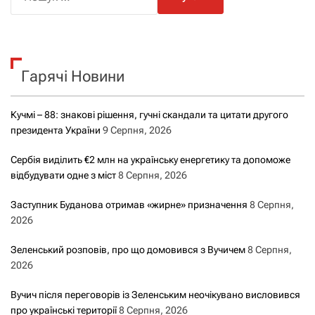
о
ш
у
к
Гарячі Новини
:
Кучмі – 88: знакові рішення, гучні скандали та цитати другого
президента України
9 Серпня, 2026
Сербія виділить €2 млн на українську енергетику та допоможе
відбудувати одне з міст
8 Серпня, 2026
Заступник Буданова отримав «жирне» призначення
8 Серпня,
2026
Зеленський розповів, про що домовився з Вучичем
8 Серпня,
2026
Вучич після переговорів із Зеленським неочікувано висловився
про українські території
8 Серпня, 2026