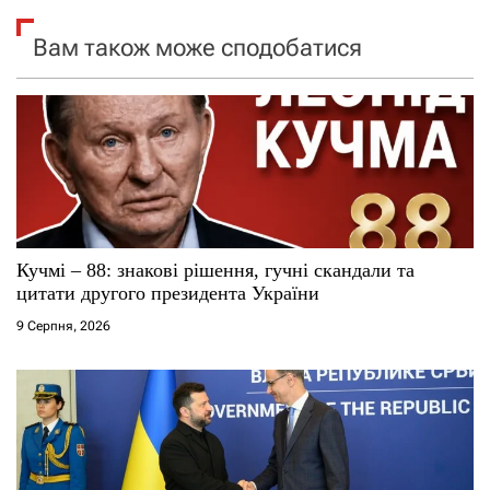
я
Вам також може сподобатися
з
а
п
и
с
Кучмі – 88: знакові рішення, гучні скандали та
цитати другого президента України
і
9 Серпня, 2026
в