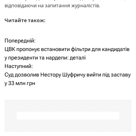
відповідаючи на запитання журналістів.
Читайте також:
Попередній:
Н
ЦВК пропонує встановити фільтри для кандидатів
а
у президенти та нардепи: деталі
Наступний:
в
Суд дозволив Нестору Шуфричу вийти під заставу
і
у 33 млн грн
г
а
ц
і