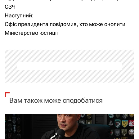
а
СЗЧ
Наступний:
в
Офіс президента повідомив, хто може очолити
і
Міністерство юстиції
г
а
ц
і
я
Вам також може сподобатися
з
а
п