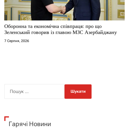
Оборонна та економічна співпраця: про що
Зеленський говорив із главою МЗС Азербайджану
7 Серпня, 2026
П
о
ш
у
к
Гарячі Новини
: