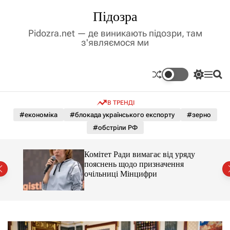
П
Підозра
е
р
Pidozra.net — де виникають підозри, там
е
з'являємося ми
й
т
и
П
М
П
д
е
е
о
р
н
ш
о
В ТРЕНДІ
е
ю
у
в
м
к
#економіка
#блокада українського експорту
#зерно
м
и
#обстріли РФ
і
к
а
с
ч
т
Комітет Ради вимагає від уряду
к
у
пояснень щодо призначення
о
очільниці Мінцифри
л
ь
о
р
о
в
о