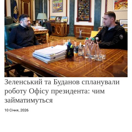
г
о
р
е
ж
и
м
у
Зеленський та Буданов спланували
роботу Офісу президента: чим
займатимуться
10 Січня, 2026