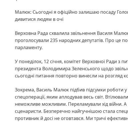
Малюк: Сьогодні я офіційно залишаю посаду Голов
дивитися людям в очі
Верховна Рада схвалила звільнення Василя Малюк
проголосували 235 народних депутатів. Про це по
парламенту.
У понеділок, 12 січня, комітет Верховної Ради з 
президента Володимира Зеленського щодо звільне
сьогодні питання повторно винесли на розгляд ко
Зокрема, Василь Малюк підбив підсумки роботи у
спецоперації, яким аплодував весь світ. Втілювал
неможливе можливим. Переламували хід війни. А
сценаристи. Безперечно найгучнішою стала спецопе
противник й досі не оговтався. Ми тричі ефективн