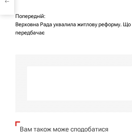
Попередній:
Н
Верховна Рада ухвалила житлову реформу. Що
а
передбачає
в
і
г
а
ц
і
я
Вам також може сподобатися
з