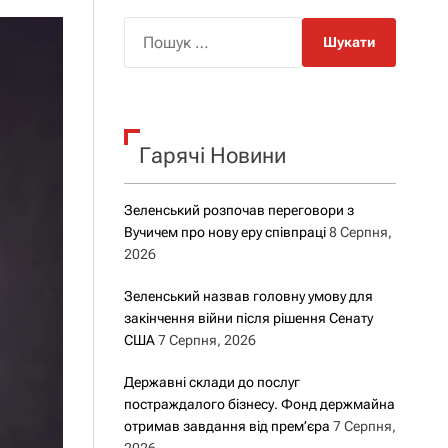
о
р
П
о
о
в
о
ш
г
у
о
р
к
е
Гарячі Новини
:
ж
и
м
у
Зеленський розпочав переговори з
Вучичем про нову еру співпраці
8 Серпня,
2026
Зеленський назвав головну умову для
закінчення війни після рішення Сенату
США
7 Серпня, 2026
Державні склади до послуг
постраждалого бізнесу. Фонд держмайна
отримав завдання від прем’єра
7 Серпня,