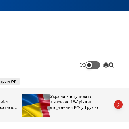
П
П
е
о
р
ш
тріли РФ
е
у
м
к
и
Україна виступила із
к
а
мість
заявою до 18-ї річниці
ч
осійські
вторгнення РФ у Грузію
к
о
л
ь