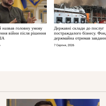
й назвав головну умову
Державні склади до послуг
ення війни після рішення
постраждалого бізнесу. Фон
ША
держмайна отримав завданн
прем’єра
6
7 Серпня, 2026