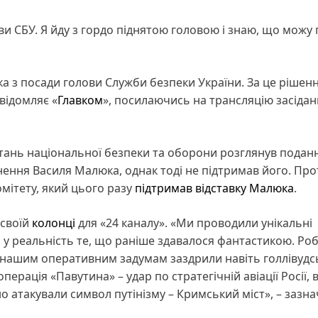
и СБУ. Я йду з гордо піднятою головою і знаю, що можу
а з посади голови Служби безпеки України. За це рішен
відомляє «
Главком
», посилаючись на трансляцію засіда
питань національної безпеки та оборони розглянув подан
ння Василя Малюка, однак тоді не підтримав його. Про
мітету, який цього разу
підтримав відставку Малюка
.
 своїй
колонці
для «24 каналу». «Ми проводили унікальні
и у реальність те, що раніше здавалося фантастикою. Ро
 нашим оперативним задумам заздрили навіть голлівудс
рація «Павутина» – удар по стратегічній авіації Росії, в
о атакували символ путінізму – Кримський міст», – зазна