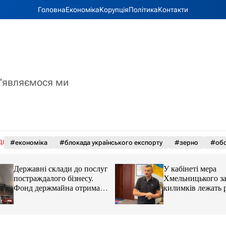
Головна
Економіка
Корупція
Політика
Контакти
з'являємося ми
ДІ
#економіка
#блокада українського експорту
#зерно
#обс
Державні склади до послуг
У кабінеті мера
постраждалого бізнесу.
Хмельницького за
Фонд держмайна отримав
килимків лежать р
завдання від прем’єра
прапори (відео)