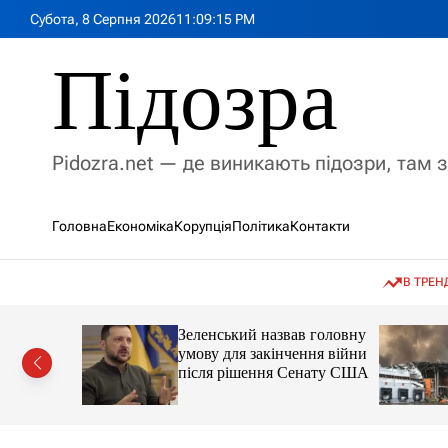
П
Субота, 8 Серпня 2026
11
:
09
:
16
PM
е
р
Підозра
е
й
т
и
Pidozra.net — де виникають підозри, там 
д
о
в
Головна
Економіка
Корупція
Політика
Контакти
м
і
с
В ТРЕН
т
у
очав
Зеленський назвав головну
чичем про
умову для закінчення війни
ці
після рішення Сенату США