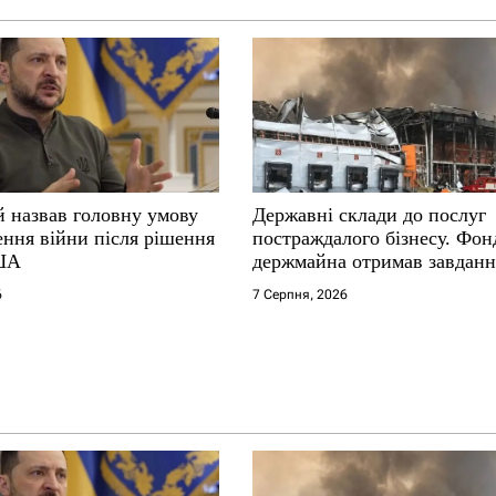
й назвав головну умову
Державні склади до послуг
ення війни після рішення
постраждалого бізнесу. Фон
ША
держмайна отримав завданн
прем’єра
6
7 Серпня, 2026