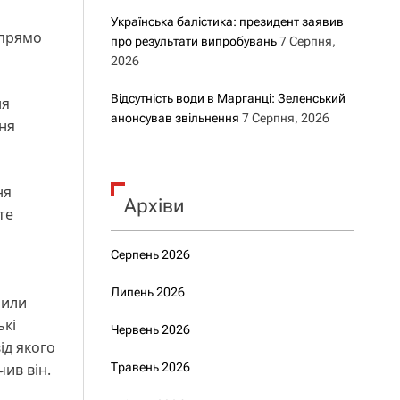
Українська балістика: президент заявив
 прямо
про результати випробувань
7 Серпня,
2026
Відсутність води в Марганці: Зеленський
ня
анонсував звільнення
7 Серпня, 2026
ння
ня
Архіви
те
Серпень 2026
Липень 2026
били
ькі
Червень 2026
ід якого
чив він.
Травень 2026