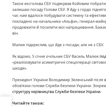
Також ексголова СБУ подякував бойовим побратим
залишаю посаду Голови СБУ. Я йду з гордо піднят
час нам вдалося побудувати системну та ефективн
покладено на начальника «Альфи», генерал-майора
продовжити й посилити мої напрацювання. Бажаю й
він.
Малюк підкреслив, що йде з посади, але не з СБУ.
Як відомо, 5 січня очільник СБУ Василь Малюк
под
«реалізовувати асиметричні спецоперації світовог
шкоди».
Президент України Володимир Зеленський після 
обов’язки голови Служби безпеки України. Зокрем
структуру керівництва Служби безпеки України
.
Читайте також:
у