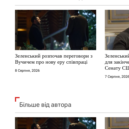
а
п
и
с
Зеленський розпочав переговори з
Зеленськи
і
Вучичем про нову еру співпраці
для закінч
Сенату С
8 Серпня, 2026
в
7 Серпня, 202
Більше від автора