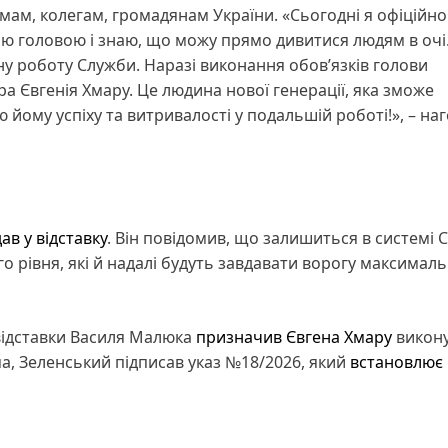
ам, колегам, громадянам України. «Сьогодні я офіційно
ою головою і знаю, що можу прямо дивитися людям в очі.
у роботу Служби. Наразі виконання обов’язків голови
 Євгенія Хмару. Це людина нової генерації, яка зможе
ому успіху та витривалості у подальшій роботі!», – на
ав у відставку
. Він повідомив, що залишиться в системі 
о рівня, які й надалі будуть завдавати ворогу максималь
відставки Василя Малюка
призначив Євгена Хмару
викон
а, Зеленський підписав указ №18/2026, який
встановлює