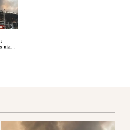
д
я від