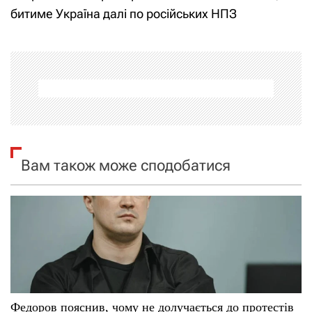
і
битиме Україна далі по російських НПЗ
г
а
ц
і
я
Вам також може сподобатися
з
а
п
и
с
Федоров пояснив, чому не долучається до протестів