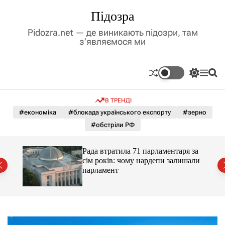
П
Підозра
е
р
Pidozra.net — де виникають підозри, там
е
з'являємося ми
й
т
и
П
М
П
д
е
е
о
р
н
ш
о
В ТРЕНДІ
е
ю
у
в
м
к
#економіка
#блокада українського експорту
#зерно
м
и
#обстріли РФ
і
к
а
с
ч
т
Рада втратила 71 парламентаря за
к
у
сім років: чому нардепи залишали
о
парламент
л
ь
о
р
о
в
о