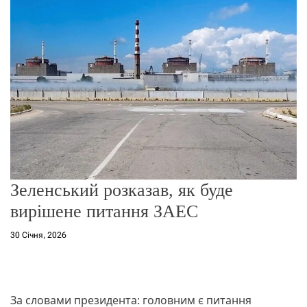
г
о
р
е
ж
и
м
у
Зеленський розказав, як буде
вирішене питання ЗАЕС
30 Січня, 2026
За словами президента: головним є питання