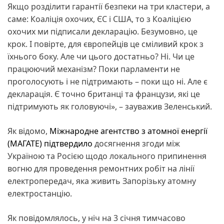
Якщо розділити гарантії безпеки на три кластери, а
саме: Коаліція охочих, ЄС і США, то з Коаліцією
охочих ми підписали декларацію. Безумовно, це
крок. І повірте, для європейців це сміливий крок з
їхнього боку. Але чи цього достатньо? Ні. Чи це
працюючий механізм? Поки парламенти не
проголосують і не підтримають – поки що ні. Але є
декларація. Є точно британці та французи, які це
підтримують як головуючі», – зауважив Зеленський.
Як відомо,
Міжнародне агентство з атомної енергії
(МАГАТЕ) підтвердило
досягнення згоди між
Україною та Росією щодо локального припинення
вогню для проведення ремонтних робіт на лінії
електропередач, яка живить Запорізьку атомну
електростанцію.
Як повідомлялось, у ніч на 3 січня тимчасово