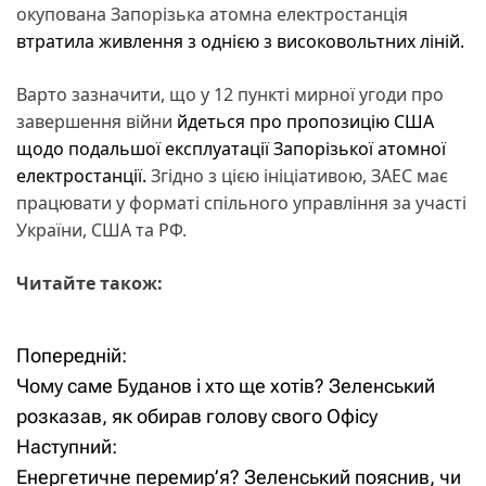
окупована Запорізька атомна електростанція
втратила живлення з однією з високовольтних ліній.
Варто зазначити, що у 12 пункті мирної угоди про
завершення війни
йдеться про пропозицію США
щодо подальшої експлуатації Запорізької атомної
електростанції.
Згідно з цією ініціативою, ЗАЕС має
працювати у форматі спільного управління за участі
України, США та РФ.
Читайте також:
Попередній:
Н
Чому саме Буданов і хто ще хотів? Зеленський
а
розказав, як обирав голову свого Офісу
Наступний:
в
Енергетичне перемир’я? Зеленський пояснив, чи