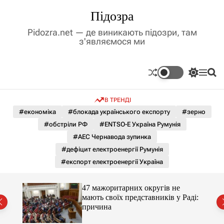
П
Підозра
е
р
Pidozra.net — де виникають підозри, там
е
з'являємося ми
й
т
и
П
М
П
д
е
е
о
р
н
ш
о
В ТРЕНДІ
е
ю
у
в
м
к
#економіка
#блокада українського експорту
#зерно
м
и
#обстріли РФ
#ENTSO-E Україна Румунія
і
к
а
с
#АЕС Чернавода зупинка
ч
т
#дефіцит електроенергії Румунія
к
у
о
#експорт електроенергії Україна
л
ь
о
47 мажоритарних округів не
р
мають своїх представників у Раді:
о
причина
в
о