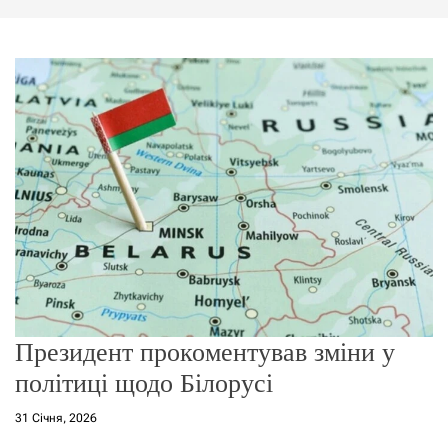
г
о
р
е
ж
и
м
у
Президент прокоментував зміни у
політиці щодо Білорусі
31 Січня, 2026