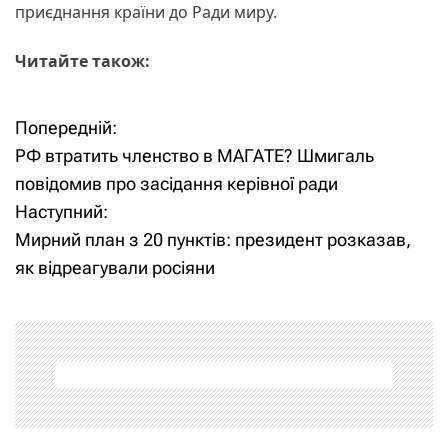
приєднання країни до Ради миру.
Читайте також:
Попередній:
Н
РФ втратить членство в МАГАТЕ? Шмигаль
а
повідомив про засідання керівної ради
Наступний:
в
Мирний план з 20 пунктів: президент розказав,
і
як відреагували росіяни
г
а
ц
і