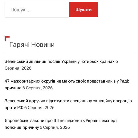
П
о
ш
у
к
Гарячі Новини
:
Зеленський звільнив послів України у чотирьох країнах
6
Серпня, 2026
47 мажоритарних округів не мають своїх представників у Раді:
причина
6 Серпня, 2026
Зеленський доручив підготувати спеціальну санкційну операцію
проти РФ
6 Серпня, 2026
Європейські закони про ШІ не підходять Україні: експерт
пояснив причину
6 Серпня, 2026