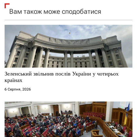
я
Вам також може сподобатися
з
а
п
и
с
Зеленський звільнив послів України у чотирьох
країнах
і
6 Серпня, 2026
в