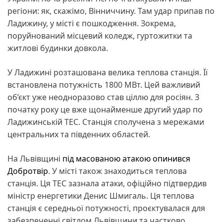
регіони: як, скажімо, Вінниччину. Там удар припав по
Ладижину, у місті є пошкодження. Зокрема,
поруйнований місцевий коледж, гуртожитки та
житлові будинки довкола.
У Ладижині розташована велика теплова станція. Її
встановлена потужність 1800 МВт. Цей важливий
об’єкт уже неодноразово став ціллю для росіян. З
початку року це вже щонайменше другий удар по
Ладижинській ТЕС. Станція сполучена з мережами
центральних та південних областей.
На Львівщині
під масованою атакою опинився
Добротвір
. У місті також знаходиться теплова
станція. Ця ТЕС зазнала атаки, офіційно підтвердив
міністр енергетики Денис Шмигаль. Ця теплова
станція є середньої потужності, проєктувалася для
забезпеченні світлом Львівщини та частково