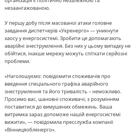
організація є політично незалежною та
незаангажованою.
У першу добу після масованої атаки головне
завдання диспетчерів «Укренерго» — уникнути
хаосу у енергосистемі. Зробити це допомагають
аварійні знеструмлення. Без них у цьому випадку не
обійтися, інакше мережу можуть спіткати серйозні
проблеми.
«Наголошуємо: повідомити споживачів про
введення спеціального графіка аварійного
знеструмлення та його тривалість – неможливо.
Просимо вас, шановні споживачі, з розумінням
поставитися до вимушених обмежень. Ваша
витримка зараз допоможе нашій енергосистемі
вижити», — повідомила пресслужба компанії
«Вінницяобленерго».