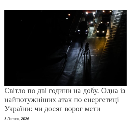
г
о
р
е
ж
и
м
у
Світло по дві години на добу. Одна із
найпотужніших атак по енергетиці
України: чи досяг ворог мети
8 Лютого, 2026