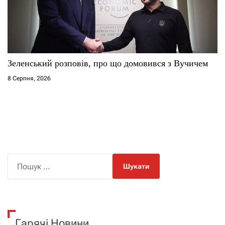
Зеленський розповів, про що домовився з Вучичем
8 Серпня, 2026
П
о
ш
у
к
Гарячі Новини
: