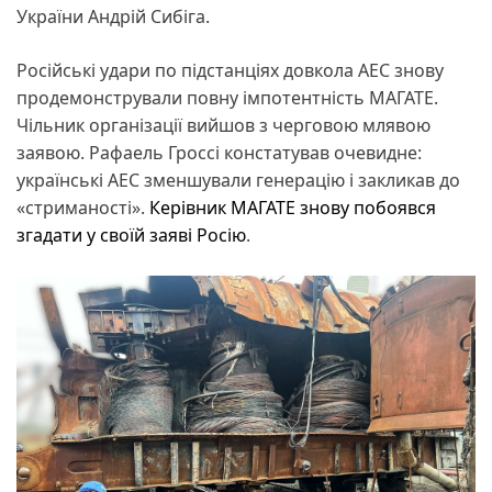
України Андрій Сибіга.
Російські удари по підстанціях довкола АЕС знову
продемонстрували повну імпотентність МАГАТЕ.
Чільник організації вийшов з черговою млявою
заявою. Рафаель Гроссі констатував очевидне:
українські АЕС зменшували генерацію і закликав до
«стриманості».
Керівник МАГАТЕ знову побоявся
згадати у своїй заяві Росію
.