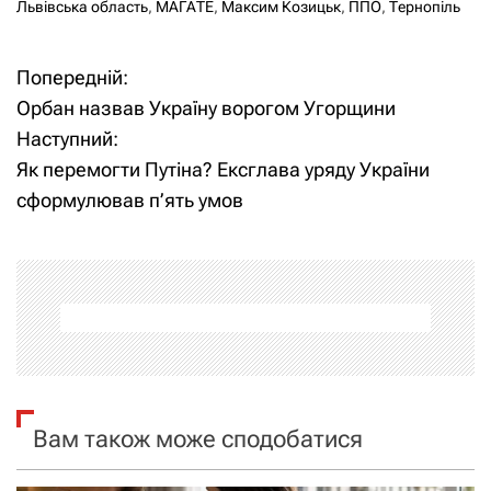
Львівська область
,
МАГАТЕ
,
Максим Козицьк
,
ППО
,
Тернопіль
Попередній:
Н
Орбан назвав Україну ворогом Угорщини
а
Наступний:
Як перемогти Путіна? Ексглава уряду України
в
сформулював п’ять умов
і
г
а
ц
і
Вам також може сподобатися
я