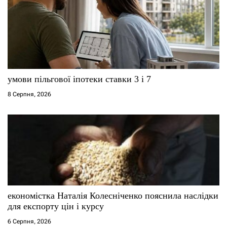
з
а
п
и
умови пільгової іпотеки ставки 3 і 7
с
8 Серпня, 2026
і
в
економістка Наталія Колесніченко пояснила наслідки
для експорту цін і курсу
6 Серпня, 2026