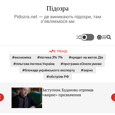
П
Підозра
е
р
Pidozra.net — де виникають підозри, там
е
з'являємося ми
й
т
и
П
М
П
д
е
е
о
р
н
ш
о
В ТРЕНДІ
е
ю
у
в
м
к
#економіка
#іпотека 3% 7%
#кредит на житло Дія
м
и
#пільгова іпотека Україна
#програма єОселя умови
і
к
а
с
#блокада українського експорту
#зерно
ч
т
#обстріли РФ
к
у
о
л
Заступник Буданова отримав
ь
«жирне» призначення
о
міст
р
о
в
о