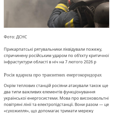
Фото: ДСНС
Прикарпатські рятувальники ліквідували пожежу,
спричинену російським ударом по об’єкту критичної
інфрастуктури області в ніч на 7 лютого 2026 р
Росія вдарила про транзитних енергокоридорах
Окрім теплових станцій росіяни атакували також ще
два типи важливих елементів функціонування
української енергосистеми. Мова про високовольтні
повітряні лінії та електропідстанції. Вони разом — це
«сухожилля», що допомагає тримати мережу