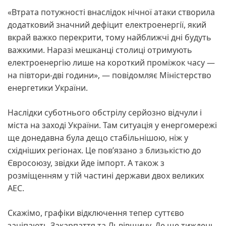
«Втрата потужності внаслідок нічної атаки створила
додатковий значний дефіцит електроенергії, який
вкрай важко перекрити, тому найближчі дні будуть
важкими. Наразі мешканці столиці отримують
електроенергію лише на короткий проміжок часу —
на півтори-дві години», — повідомляє Міністерство
енергетики України.
Наслідки суботнього обстрілу серйозно відчули і
міста на заході України. Там ситуація у енергомережі
ще донедавна була дещо стабільнішою, ніж у
східніших регіонах. Це пов’язано з близькістю до
Євросоюзу, звідки йде імпорт. А також з
розміщенням у тій частині держави двох великих
АЕС.
Скажімо, графіки відключення тепер суттєво
зачіпають Закарпаття та Львівщину. Де ще тиждень