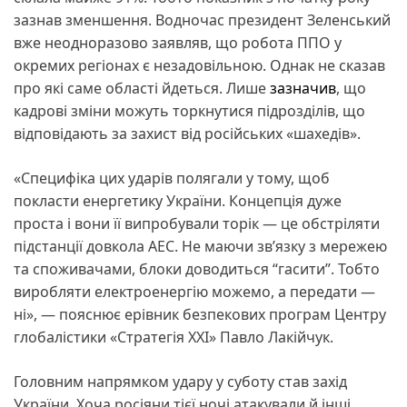
зазнав зменшення. Водночас президент Зеленський
вже неодноразово заявляв, що робота ППО у
окремих регіонах є незадовільною. Однак не сказав
про які саме області йдеться. Лише
зазначив
, що
кадрові зміни можуть торкнутися підрозділів, що
відповідають за захист від російських «шахедів».
«Специфіка цих ударів полягали у тому, щоб
покласти енергетику України. Концепція дуже
проста і вони її випробували торік — це обстріляти
підстанції довкола АЕС. Не маючи зв’язку з мережею
та споживачами, блоки доводиться “гасити”. Тобто
виробляти електроенергію можемо, а передати —
ні», — пояснює ерівник безпекових програм Центру
глобалістики «Стратегія XXI» Павло Лакійчук.
Головним напрямком удару у суботу став захід
України. Хоча росіяни тієї ночі атакували й інші