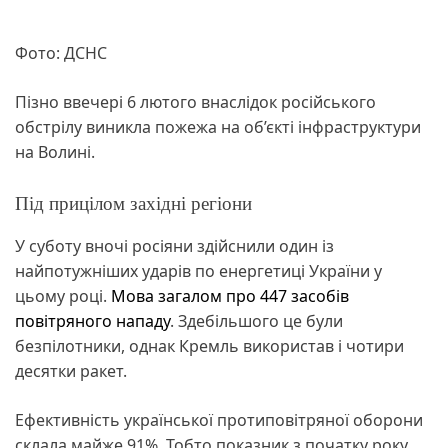
Фото: ДСНС
Пізно ввечері 6 лютого внаслідок російського
обстрілу виникла пожежа на об’єкті інфраструктури
на Волині.
Під прицілом західні регіони
У суботу вночі росіяни здійснили один із
найпотужніших ударів по енергетиці України у
цьому році.
Мова загалом про 447 засобів
повітряного нападу
. Здебільшого це були
безпілотники, однак Кремль використав і чотири
десятки ракет.
Ефективність української протиповітряної оборони
склала майже 91%. Тобто показник з початку року