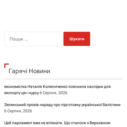
П
о
ш
у
к
Гарячі Новини
:
економістка Наталія Колесніченко пояснила наслідки для
експорту цін і курсу
6 Серпня, 2026
Зеленський провів нараду про підготовку української балістики
6 Серпня, 2026
Цей парламент вже не впізнати. Що сталося з Верховною