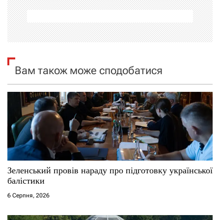
а
ц
і
я
Вам також може сподобатися
з
а
п
и
с
Зеленський провів нараду про підготовку української
балістики
і
6 Серпня, 2026
в