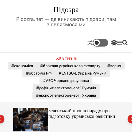
П
Підозра
е
р
Pidozra.net — де виникають підозри, там
е
з'являємося ми
й
т
и
П
М
П
д
е
е
о
р
н
ш
о
В ТРЕНДІ
е
ю
у
в
м
к
#економіка
#блокада українського експорту
#зерно
м
и
#обстріли РФ
#ENTSO-E Україна Румунія
і
к
а
с
#АЕС Чернавода зупинка
ч
т
#дефіцит електроенергії Румунія
к
у
о
#експорт електроенергії Україна
л
ь
о
ченко
Зеленський провів нараду про
р
рту
підготовку української балістики
о
в
о