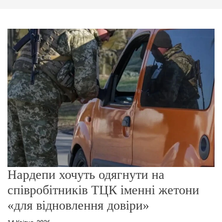
г
о
р
е
ж
и
м
у
Нардепи хочуть одягнути на
співробітників ТЦК іменні жетони
«для відновлення довіри»