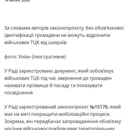
14 Квітня, 2026
За словами авторів законопроєкту, без обов’язкової
ідентифікації громадяни не можуть відрізнити
військових ТЦК від шахраїв
фото: Уніан (ілюстративне)
У Раді зареєстровано документ, який зобов’язує
військових ТЦК під час звернення до громадян
називати прізвище й посаду та показувати
посвідчення
У Раді зареєстрований законопроєкт
№15176
, який
має на меті покращити мобілізаційні процеси.
Зокрема, він передбачає запровадження обов’язку
носіння військовослужбовцями територіальних