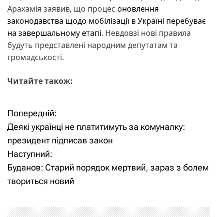
Арахамія заявив, що процес
оновлення
законодавства щодо мобілізації в Україні перебуває
на завершальному етапі
. Невдовзі нові правила
будуть представлені народним депутатам та
громадськості.
Читайте також:
Попередній:
Н
Деякі українці не платитимуть за комуналку:
а
президент підписав закон
Наступний:
в
Буданов: Старий порядок мертвий, зараз з болем
і
твориться новий
г