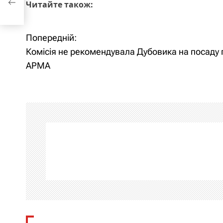
Читайте також:
Попередній:
Н
Комісія не рекомендувала Дубовика на посаду 
а
АРМА
в
і
г
а
ц
і
я