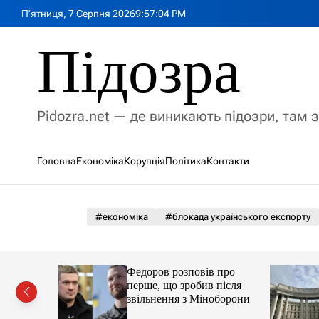
П
П’ятниця, 7 Серпня 2026
9
:
57
:
05
PM
е
р
Підозра
е
й
т
и
Pidozra.net — де виникають підозри, там 
д
о
в
Головна
Економіка
Корупція
Політика
Контакти
м
і
с
т
#економіка
#блокада українського експорту
у
Федоров розповів про
ім років:
перше, що зробив після
лишали
звільнення з Міноборони