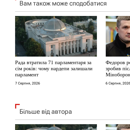
Вам також може сподобатися
з
а
п
и
с
Рада втратила 71 парламентаря за
Федоров р
і
сім років: чому нардепи залишали
зробив піс
парламент
Міноборо
в
7 Серпня, 2026
6 Серпня, 202
Більше від автора