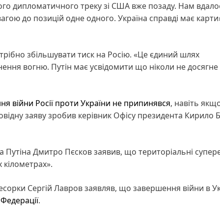
го дипломатичного треку зі США вже позаду. Нам вдало
гою до позицій одне одного. Україна справді має карти»
рібно збільшувати тиск на Росію. «Це єдиний шлях
ення вогню. Путін має усвідомити що ніколи не досягне 
я війни Росії проти України не припинявся
, навіть якщ
овідну заяву зробив керівник Офісу президента Кирило 
 Путіна Дмитро Пєсков заявив, що територіальні супер
 кілометрах».
есорки Сергій Лавров заявляв, що завершення війни в Ук
 Федерації
.