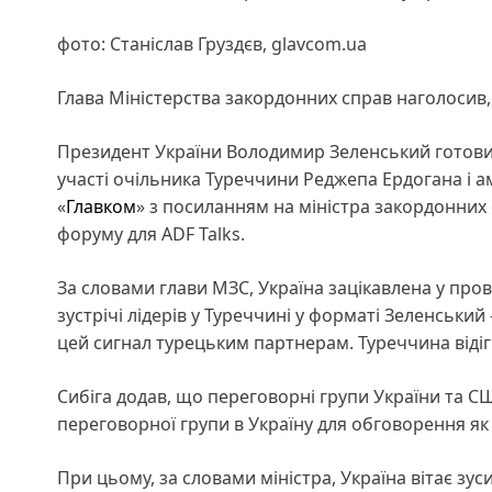
фото: Станіслав Груздєв, glavcom.ua
Глава Міністерства закордонних справ наголосив,
Президент України Володимир Зеленський готови
участі очільника Туреччини Реджепа Ердогана і 
«
Главком
» з посиланням на міністра закордонних
форуму для ADF Talks.
За словами глави МЗС, Україна зацікавлена у провед
зустрічі лідерів у Туреччині у форматі Зеленськи
цей сигнал турецьким партнерам. Туреччина відігр
Сибіга додав, що переговорні групи України та СШ
переговорної групи в Україну для обговорення як 
При цьому, за словами міністра, Україна вітає з