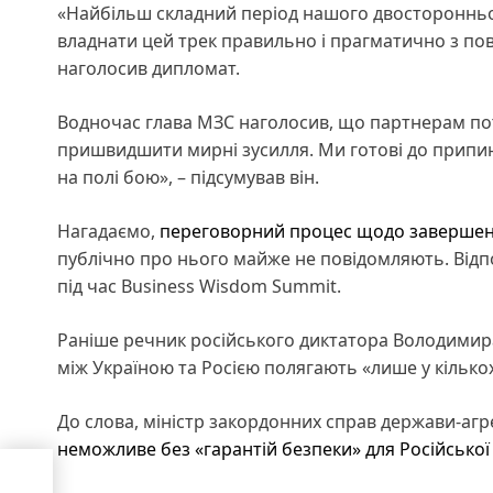
«Найбільш складний період нашого двосторонньо
владнати цей трек правильно і прагматично з пова
наголосив дипломат.
Водночас глава МЗС наголосив, що партнерам пот
пришвидшити мирні зусилля. Ми готові до припин
на полі бою», – підсумував він.
Нагадаємо,
переговорний процес щодо завершенн
публічно про нього майже не повідомляють. Відп
під час Business Wisdom Summit.
Раніше речник російського диктатора Володимира
між Україною та Росією полягають «лише у кількох
До слова, міністр закордонних справ держави-агр
неможливе без «гарантій безпеки» для Російської
вика