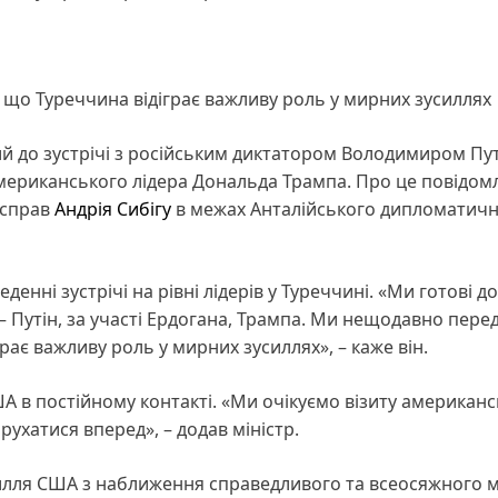
 що Туреччина відіграє важливу роль у мирних зусиллях
й до зустрічі з російським диктатором Володимиром Пут
американського лідера Дональда Трампа. Про це повідом
 справ
Андрія Сибігу
в межах Анталійського дипломатич
енні зустрічі на рівні лідерів у Туреччині. «Ми готові до
й – Путін, за участі Ердогана, Трампа. Ми нещодавно пере
ає важливу роль у мирних зусиллях», – каже він.
А в постійному контакті. «Ми очікуємо візиту американс
рухатися вперед», – додав міністр.
усилля США з наближення справедливого та всеосяжного м