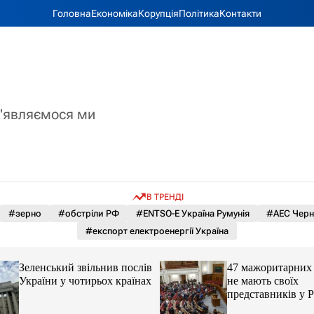
Головна
Економіка
Корупція
Політика
Контакти
з'являємося ми
В ТРЕНДІ
#зерно
#обстріли РФ
#ENTSO-E Україна Румунія
#АЕС Черн
#експорт електроенергії Україна
Зеленський звільнив послів
47 мажоритарних 
України у чотирьох країнах
не мають своїх
представників у Р
причина