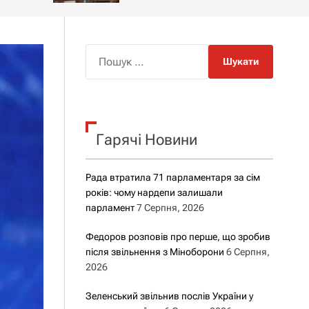
о
р
о
в
о
П
г
о
о
ш
р
е
у
ж
к
и
м
Гарячі Новини
:
у
Рада втратила 71 парламентаря за сім
років: чому нардепи залишали
парламент
7 Серпня, 2026
Федоров розповів про перше, що зробив
після звільнення з Міноборони
6 Серпня,
2026
Зеленський звільнив послів України у