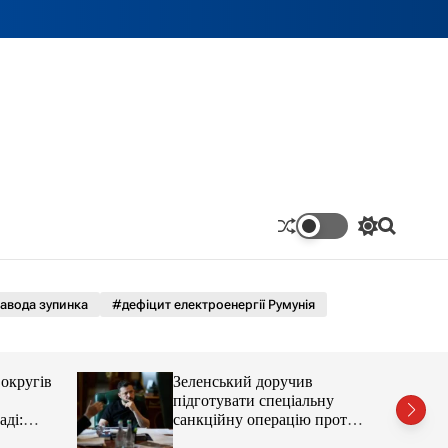
П
П
е
о
р
ш
е
у
м
к
авода зупинка
#дефіцит електроенергії Румунія
и
к
а
ч
округів
Зеленський доручив
к
підготувати спеціальну
о
аді:
санкційну операцію проти
л
ь
РФ