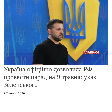
г
о
р
е
ж
и
м
у
Україна офіційно дозволила РФ
провести парад на 9 травня: указ
Зеленського
9 Травня, 2026