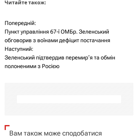
Читайте також:
Попередній:
Н
Пункт управління 67-ї ОМБр. Зеленський
а
обговорив з воїнами дефіцит постачання
Наступний:
в
Зеленський підтвердив перемирʼя та обмін
і
полоненими з Росією
г
а
ц
і
я
Вам також може сподобатися