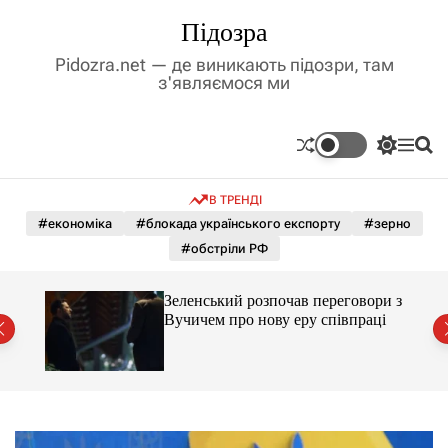
П
Підозра
е
р
Pidozra.net — де виникають підозри, там
е
з'являємося ми
й
т
и
П
М
П
д
е
е
о
р
н
ш
о
В ТРЕНДІ
е
ю
у
в
м
к
#економіка
#блокада українського експорту
#зерно
м
и
#обстріли РФ
і
к
а
с
ч
т
ажене
Зеленський розпочав переговори з
к
ий
у
Вучичем про нову еру співпраці
о
л
ь
о
р
о
в
о