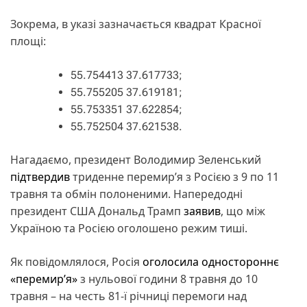
Зокрема, в указі зазначається квадрат Красної
площі:
55.754413 37.617733;
55.755205 37.619181;
55.753351 37.622854;
55.752504 37.621538.
Нагадаємо, президент Володимир Зеленський
підтвердив
триденне перемир’я з Росією з 9 по 11
травня та обмін полоненими. Напередодні
президент США Дональд Трамп
заявив
, що між
Україною та Росією оголошено режим тиші.
Як повідомлялося, Росія
оголосила одностороннє
«перемир’я»
з нульової години 8 травня до 10
травня – на честь 81-ї річниці перемоги над