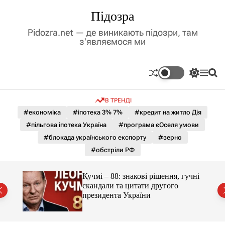
П
Підозра
е
р
Pidozra.net — де виникають підозри, там
е
з'являємося ми
й
т
и
П
М
П
д
е
е
о
р
н
ш
о
В ТРЕНДІ
е
ю
у
в
м
к
#економіка
#іпотека 3% 7%
#кредит на житло Дія
м
и
#пільгова іпотека Україна
#програма єОселя умови
і
к
а
с
#блокада українського експорту
#зерно
ч
т
#обстріли РФ
к
у
о
л
 яка
Кучмі – 88: знакові рішення, гучні
ь
скандали та цитати другого
о
президента України
р
о
в
о