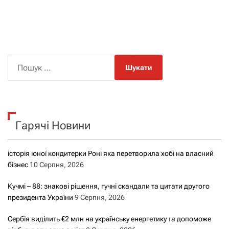
П
о
ш
у
к
Гарячі Новини
:
історія юної кондитерки Роні яка перетворила хобі на власний
бізнес
10 Серпня, 2026
Кучмі – 88: знакові рішення, гучні скандали та цитати другого
президента України
9 Серпня, 2026
Сербія виділить €2 млн на українську енергетику та допоможе