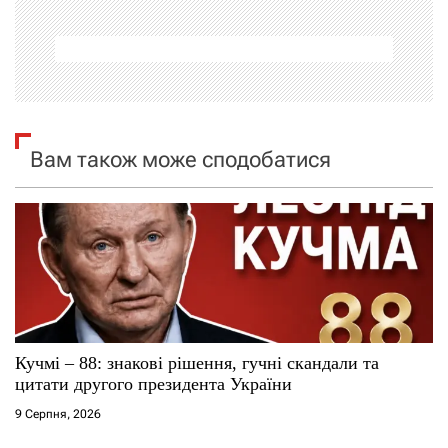
г
а
ц
і
Вам також може сподобатися
я
з
а
п
и
Кучмі – 88: знакові рішення, гучні скандали та
цитати другого президента України
с
9 Серпня, 2026
і