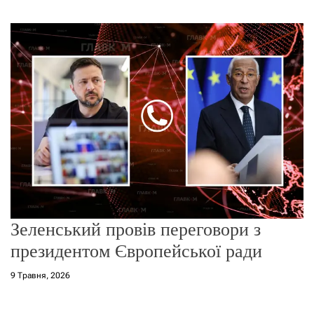
г
о
р
е
ж
и
м
у
Зеленський провів переговори з
президентом Європейської ради
9 Травня, 2026