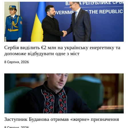
в
Сербія виділить €2 млн на українську енергетику та
допоможе відбудувати одне з міст
8 Серпня, 2026
Заступник Буданова отримав «жирне» призначення
8 Серпня, 2026