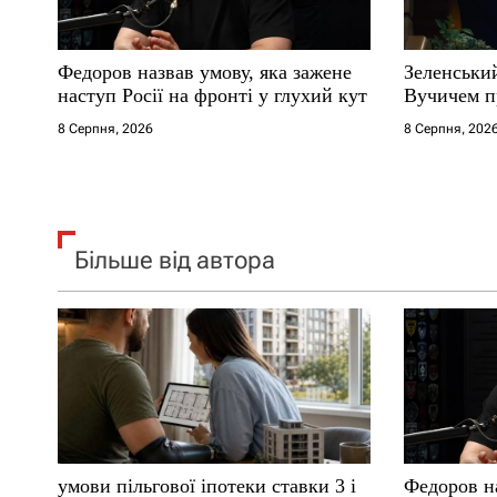
с
Федоров назвав умову, яка зажене
Зеленськи
і
наступ Росії на фронті у глухий кут
Вучичем п
8 Серпня, 2026
8 Серпня, 202
в
Більше від автора
умови пільгової іпотеки ставки 3 і
Федоров на