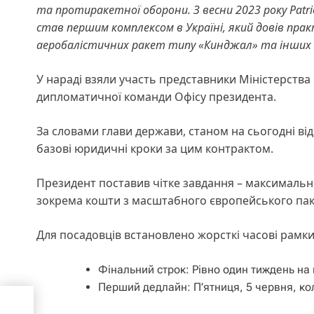
та протиракетної оборони. З весни 2023 року Patrio
став першим комплексом в Україні, який довів пра
аеробалістичних ракет типу «Кинджал» та інших 
У нараді взяли участь представники Міністерства
дипломатичної команди Офісу президента.
За словами глави держави, станом на сьогодні в
базові юридичні кроки за цим контрактом.
Президент поставив чітке завдання – максимальн
зокрема кошти з масштабного європейського паке
Для посадовців встановлено жорсткі часові рамки
Фінальний строк: Рівно один тиждень на 
Перший дедлайн: П’ятниця, 5 червня, ко