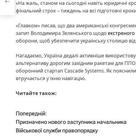
«На жаль, станом на сьогодні навіть юридичні к
фінальний строк – тиждень на всі підготовчі крок
«Главком» писав, що два американські конгресмен
запит Володимира Зеленського щодо
екстреного
оборони, щоб убезпечити українську столицю ві
Нагадаємо, Україна дедалі активніше використов
альтернативу дорогим західним ракетам для ППО.
оборонний стартап Cascade Systems. Як пояснили 
втручається у їхню навігацію.
Читайте також:
Попередній:
Н
Призначено нового заступника начальника
а
Військової служби правопорядку