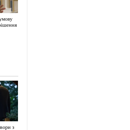
 умову
 рішення
вори з