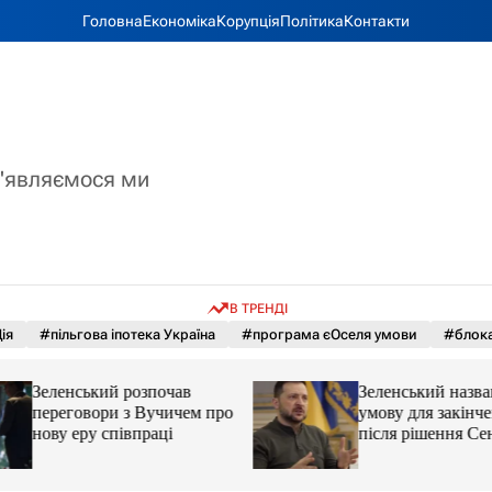
Головна
Економіка
Корупція
Політика
Контакти
з'являємося ми
В ТРЕНДІ
ія
#пільгова іпотека Україна
#програма єОселя умови
#блока
Зеленський розпочав
Зеленський назва
переговори з Вучичем про
умову для закінче
нову еру співпраці
після рішення С