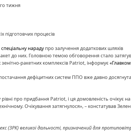
ого тижня
іх підготовчих процесів
в
спеціальну нараду
про залучення додаткових шляхів
акет до них. Головною темою обговорення стало затягу
 зенітно-ракетних комплексів Patriot, інформує
«Главком
 постачання дефіцитних систем ППО вже давно досягнута
івні про придбання Patriot, і ця домовленість очікує на
ехнічному. Очікування затягнулося», – констатував Зелен
екс (ЗРК) великої дальності, призначений для протиповіт