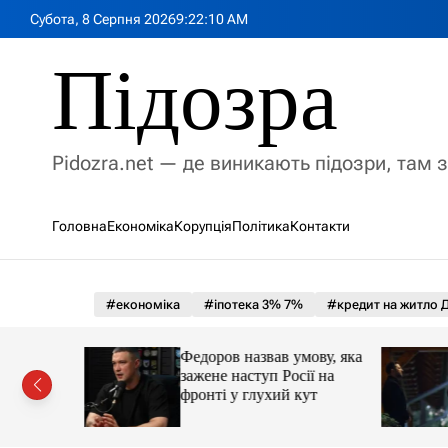
П
Субота, 8 Серпня 2026
9
:
22
:
12
AM
е
р
Підозра
е
й
т
и
Pidozra.net — де виникають підозри, там 
д
о
в
Головна
Економіка
Корупція
Політика
Контакти
м
і
с
т
#економіка
#іпотека 3% 7%
#кредит на житло Д
у
іпотеки
Федоров назвав умову, яка
зажене наступ Росії на
фронті у глухий кут