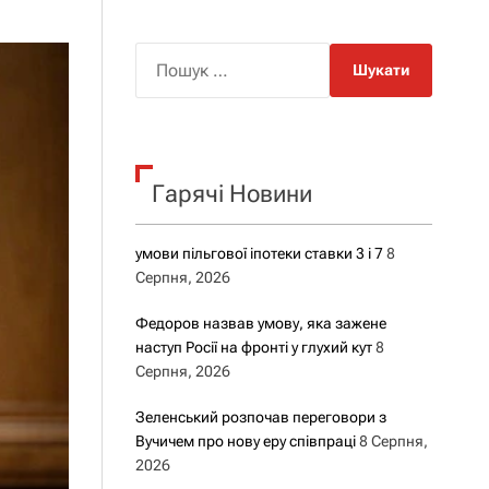
о
р
о
П
в
о
о
г
ш
о
у
р
е
к
ж
Гарячі Новини
:
и
м
у
умови пільгової іпотеки ставки 3 і 7
8
Серпня, 2026
Федоров назвав умову, яка зажене
наступ Росії на фронті у глухий кут
8
Серпня, 2026
Зеленський розпочав переговори з
Вучичем про нову еру співпраці
8 Серпня,
2026