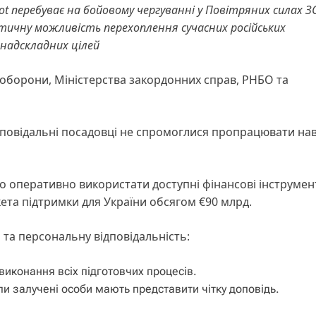
t перебуває на бойовому чергуванні у Повітряних силах ЗС
ктичну можливість перехоплення сучасних російських
надскладних цілей
 оборони, Міністерства закордонних справ, РНБО та
ідповідальні посадовці не спромоглися пропрацювати нав
о оперативно використати доступні фінансові інструмен
та підтримки для України обсягом €90 млрд.
 та персональну відповідальність:
виконання всіх підготовчих процесів.
ли залучені особи мають представити чітку доповідь.