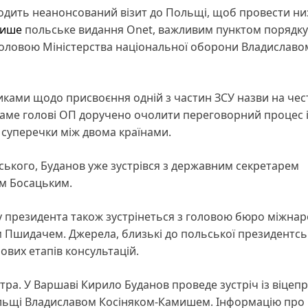
одить неанонсований візит до Польщі, щоб провести ни
ише
польське видання Onet, важливим пунктом порядку
з головою Міністерства національної оборони Владиславо
ками щодо присвоєння одній з частин ЗСУ назви на чес
 саме голові ОП доручено очолити переговорний процес 
суперечки між двома країнами.
ького, Буданов уже зустрівся з державним секретарем
м Босацьким.
 президента також зустрінеться з головою бюро міжнар
 Пшидачем. Джерела, близькі до польської президентсь
ових етапів консультацій.
ра. У Варшаві Кирило Буданов проведе зустріч із віцепр
ольщі Владиславом Косіняком-Камишем. Інформацію про