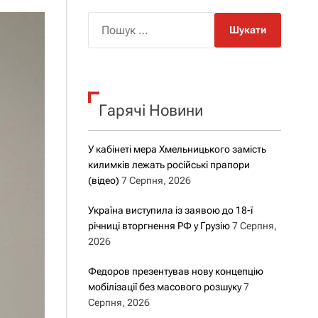
о
р
П
о
о
в
о
ш
г
у
о
р
к
е
Гарячі Новини
:
ж
и
м
у
У кабінеті мера Хмельницького замість
килимків лежать російські прапори
(відео)
7 Серпня, 2026
Україна виступила із заявою до 18-ї
річниці вторгнення РФ у Грузію
7 Серпня,
2026
Федоров презентував нову концепцію
мобілізації без масового розшуку
7
Серпня, 2026