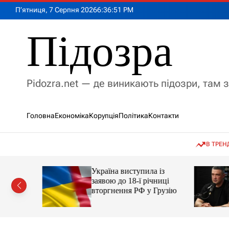
П
П’ятниця, 7 Серпня 2026
6
:
36
:
53
PM
е
р
Підозра
е
й
т
и
Pidozra.net — де виникають підозри, там 
д
о
в
Головна
Економіка
Корупція
Політика
Контакти
м
і
с
В ТРЕН
т
у
Україна виступила із
амість
заявою до 18-ї річниці
російські
вторгнення РФ у Грузію