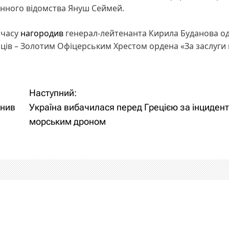
нного відомства Януш Сеймей.
 часу
нагородив
генерал-лейтенанта Кирила Буданова од
ців – Золотим Офіцерським Хрестом ордена «За заслуги
Наступний:
інив
Україна вибачилася перед Грецією за інцидент
морським дроном