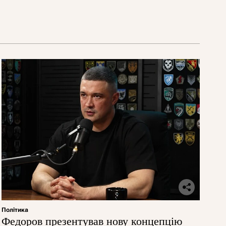
Політика
Федоров презентував нову концепцію