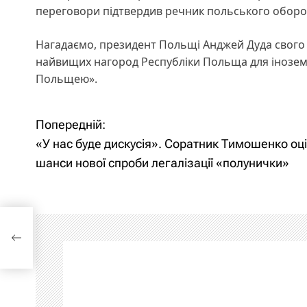
переговори підтвердив речник польського оборо
Нагадаємо, президент Польщі Анджей Дуда свого
найвищих нагород Республіки Польща для інозем
Польщею».
Попередній:
Н
«У нас буде дискусія». Соратник Тимошенко оц
а
шанси нової спроби легалізації «полунички»
в
і
к
г
а
ц