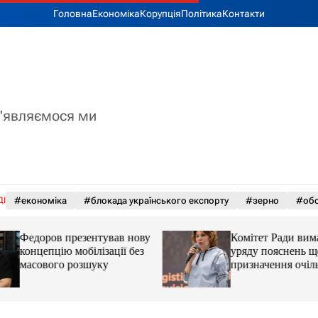
Головна
Економіка
Корупція
Політика
Контакти
з'являємося ми
ДІ
#економіка
#блокада українського експорту
#зерно
#обс
Федоров презентував нову
Комітет Ради вима
концепцію мобілізації без
уряду пояснень щ
масового розшуку
призначення очіл
Мінцифри