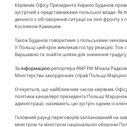
Керівник Офісу Президента Кирило Буданов пров
зустрічей з представниками польської влади. Як
п
денного є обговорення ситуації на лінії фронту 
Косіняком-Камишем.
Також Буданов говоритиме з польськими чиновни
У Польщі цей крок викликав гостру реакцію. Тож
Варшавою та знайти шляхи для зниження градусу 
За
інформацією
репортера RMF FM Міхала Радковс
Міністерства закордонних справ Польщі Марціно
Очікується, що найближчим часом керівник Офісу
політики канцелярії президента Польщі Марціном
адміністрації, називають цю зустріч одним із ключ
Головний раунд переговорів запланований на завт
міністром та міністром національної оборони П