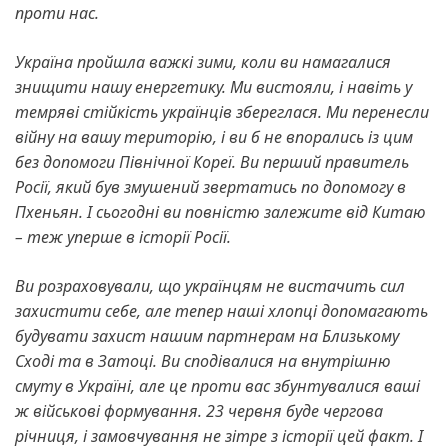
проти нас.
Україна пройшла важкі зими, коли ви намагалися
знищити нашу енергетику. Ми вистояли, і навіть у
темряві стійкість українців збереглася.
Ми перенесли
війну на вашу територію, і ви б не впорались із цим
без допомоги Північної Кореї. Ви перший правитель
Росії, який був змушений звертатись по допомогу в
Пхеньян.
І сьогодні ви повністю залежите від Китаю
– теж уперше в історії Росії.
Ви розраховували, що українцям не вистачить сил
захистити себе, але тепер наші хлопці допомагають
будувати захист нашим партнерам на Близькому
Сході та в Затоці.
Ви сподівалися на внутрішню
смуту в Україні, але це проти вас збунтувалися ваші
ж військові формування. 23 червня буде чергова
річниця, і замовчування не зітре з історії цей факт.
І