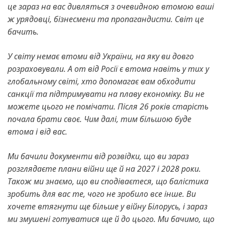
це зараз на вас дивляться з очевидною втомою ваші
ж урядовці, бізнесмени та пропагандисти. Світ це
бачить.
У світу немає втоми від України, на яку ви довго
розраховували. А от від Росії є втома навіть у тих у
глобальному світі, хто допомагає вам обходити
санкції та підтримувати на плаву економіку.
Ви не
можете цього не помічати. Після 26 років старість
почала брати своє. Чим далі, тим більшою буде
втома і від вас.
Ми бачили документи від розвідки, що ви зараз
розглядаєте плани війни ще й на 2027 і 2028 роки.
Також ми знаємо, що ви сподіваєтеся, що балістика
зробить для вас те, чого не зробило все інше. Ви
хочете втягнути ще більше у війну Білорусь, і зараз
ми змушені готуватися ще й до цього. Ми бачимо, що