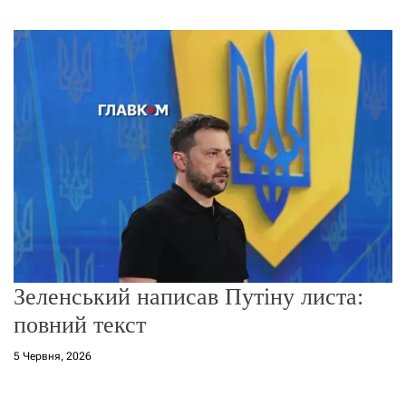
г
о
р
е
ж
и
м
у
Зеленський написав Путіну листа:
повний текст
5 Червня, 2026