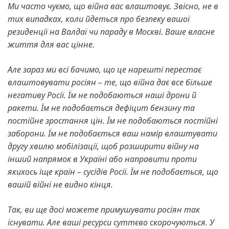
Ми часто чуємо, що війна вас влаштовує. Звісно, не в
тих випадках, коли йдеться про безпеку вашої
резиденції на Валдаї чи параду в Москві. Ваше власне
життя для вас цінне.
Але зараз ми всі бачимо, що це нарешті перестає
влаштовувати росіян – те, що війна дає все більше
негативу Росії.
Їм не подобаються наші дрони й
ракети.
Їм не подобається дефіцит бензину та
постійне зростання цін.
Їм не подобаються постійні
заборони.
Їм не подобається ваш намір влаштувати
другу хвилю мобілізації, щоб розширити війну на
інший напрямок в Україні або направити проти
якихось іще країн – сусідів Росії.
Їм не подобається, що
вашій війні не видно кінця.
Так, ви ще досі можете примушувати росіян так
існувати.
Але ваші ресурси суттєво скорочуються.
У