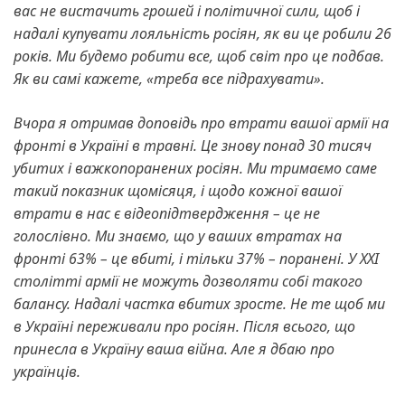
вас не вистачить грошей і політичної сили, щоб і
надалі купувати лояльність росіян, як ви це робили 26
років. Ми будемо робити все, щоб світ про це подбав.
Як ви самі кажете, «треба все підрахувати».
Вчора я отримав доповідь про втрати вашої армії на
фронті в Україні в травні. Це знову понад 30 тисяч
убитих і важкопоранених росіян. Ми тримаємо саме
такий показник щомісяця, і щодо кожної вашої
втрати в нас є відеопідтвердження – це не
голослівно.
Ми знаємо, що у ваших втратах на
фронті 63% – це вбиті, і тільки 37% – поранені. У XXI
столітті армії не можуть дозволяти собі такого
балансу. Надалі частка вбитих зросте.
Не те щоб ми
в Україні переживали про росіян. Після всього, що
принесла в Україну ваша війна.
Але я дбаю про
українців.