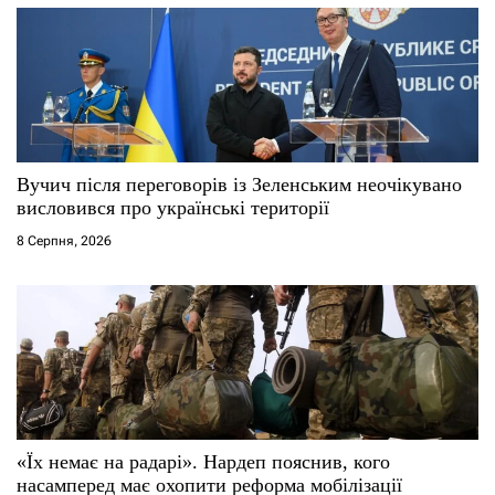
а
п
и
с
Вучич після переговорів із Зеленським неочікувано
висловився про українські території
і
8 Серпня, 2026
в
«Їх немає на радарі». Нардеп пояснив, кого
насамперед має охопити реформа мобілізації