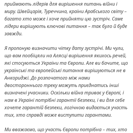
приймають лідерів для вирішення питань війни і
миру. Швейцарія, Туреччина, країни Арабського світу –
багато хто може і хоче прийняти цю зустріч.
Саме
лідери вирішують ключові питання – так було й буде
завжди.
Я пропоную визначити чітку дату зустрічі.
Ми чули,
що вам пообіцяли на Алясці вирішення якихось речей,
які стосуються України та Європи. Але ви бачите, що
українські та європейські питання вирішуються не в
Анкориджі.
До розпочатого між нами
двостороннього треку можуть приєднатись інші
визначені учасники.
Оскільки війна триває у Європі, і
нам в Україні потрібні гарантії безпеки, і ви для себе
хочете гарантій безпеки, логічною видається участь
тих, хто справді може виступити гарантами.
Ми вважаємо, що участь Європи потрібна – тих, хто