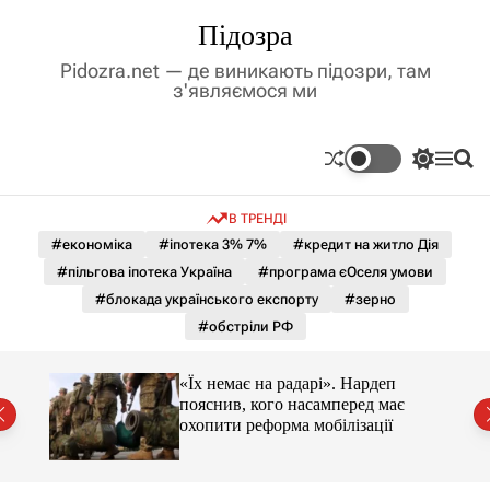
П
Підозра
е
р
Pidozra.net — де виникають підозри, там
е
з'являємося ми
й
т
и
П
М
П
д
е
е
о
р
н
ш
о
В ТРЕНДІ
е
ю
у
в
м
к
#економіка
#іпотека 3% 7%
#кредит на житло Дія
м
и
#пільгова іпотека Україна
#програма єОселя умови
і
к
а
с
#блокада українського експорту
#зерно
ч
т
#обстріли РФ
к
у
о
л
«Їх немає на радарі». Нардеп
ь
пояснив, кого насамперед має
о
охопити реформа мобілізації
р
о
в
о