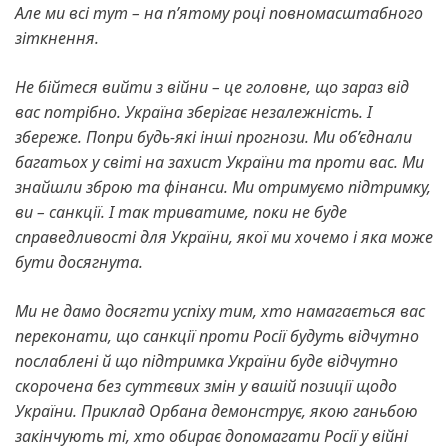
Але ми всі тут – на пʼятому році повномасштабного
зіткнення.
Не бійтеся вийти з війни – це головне, що зараз від
вас потрібно.
Україна зберігає незалежність. І
збереже. Попри будь-які інші прогнози.
Ми об’єднали
багатьох у світі на захист України та проти вас. Ми
знайшли зброю та фінанси.
Ми отримуємо підтримку,
ви – санкції. І так триватиме, поки не буде
справедливості для України, якої ми хочемо і яка може
бути досягнута.
Ми не дамо досягти успіху тим, хто намагається вас
переконати, що санкції проти Росії будуть відчутно
послаблені й що підтримка України буде відчутно
скорочена без суттєвих змін у вашій позиції щодо
України. Приклад Орбана демонструє, якою ганьбою
закінчують ті, хто обирає допомагати Росії у війні