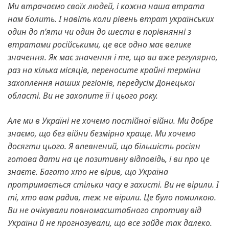
Ми втрачаємо своїх людей, і кожна наша втрата
нам болить. І навіть коли рівень втрат українських
один до п’яти чи один до шести в порівнянні з
втратами російськими, це все одно має велике
значення.
Як має значення і те, що ви вже регулярно,
раз на кілька місяців, переносите крайні терміни
захоплення наших регіонів, передусім Донецької
області. Ви не захопите її і цього року.
Але ми в Україні не хочемо постійної війни. Ми добре
знаємо, що без війни безмірно краще. Ми хочемо
досягти цього.
Я впевнений, що більшість росіян
готова дати на це позитивну відповідь, і ви про це
знаєте.
Багато хто не вірив, що Україна
протримається стільки часу в захисті.
Ви не вірили. І
ті, хто вам радив, теж не вірили. Це було помилкою.
Ви не очікували повномасштабного спротиву від
України й не прогнозували, що все зайде так далеко.