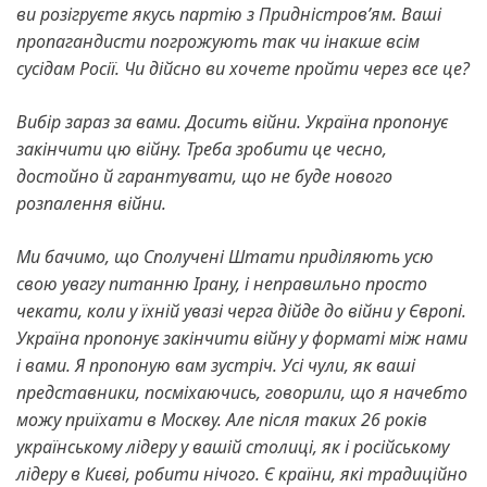
ви розігруєте якусь партію з Придністров’ям. Ваші
пропагандисти погрожують так чи інакше всім
сусідам Росії. Чи дійсно ви хочете пройти через все це?
Вибір зараз за вами.
Досить війни.
Україна пропонує
закінчити цю війну.
Треба зробити це чесно,
достойно й гарантувати, що не буде нового
розпалення війни.
Ми бачимо, що Сполучені Штати приділяють усю
свою увагу питанню Ірану, і неправильно просто
чекати, коли у їхній увазі черга дійде до війни у Європі.
Україна пропонує закінчити війну у форматі між нами
і вами.
Я пропоную вам зустріч.
Усі чули, як ваші
представники, посміхаючись, говорили, що я начебто
можу приїхати в Москву. Але після таких 26 років
українському лідеру у вашій столиці, як і російському
лідеру в Києві, робити нічого.
Є країни, які традиційно