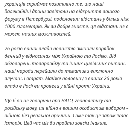
українців сприймає позитивно те, що наші
далекобійні дрони завітали на відкриття вашого
форуму в Петербурзі, подолавши відстань у більш ніж
1000 кілометрів. Як ви добре знаєте, ця відстань не є
межею наших можливостей.
26 років вашої влади повністю змінили порядок
денний у відносинах між Україною та Росією. Від
обговорень товарообігу та інших цивільних питань
наші народи перейшли до тематики виключно
влучань і втрат.
Майже половину з ваших 26 років
влади в Росії ви провели у війні проти України.
Що б ви не говорили про НАТО, геополітику та
російську мову, ця війна є вашим особистим вибором –
війною без реальної причини. Саме так це запам’ятає
історія.
Цей час міг би пройти зовсім інакше.