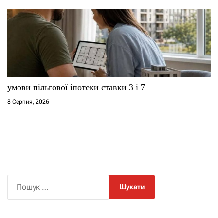
умови пільгової іпотеки ставки 3 і 7
8 Серпня, 2026
П
о
ш
у