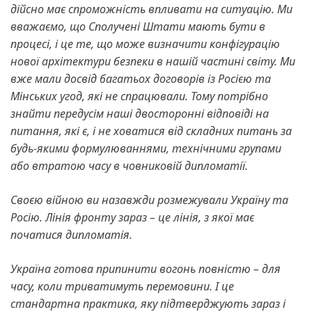
дійсно має спроможність впливати на ситуацію.
Ми
вважаємо, що Сполучені Штати мають бути в
процесі, і це те, що може визначити конфігурацію
нової архітектури безпеки в нашій частині світу.
Ми
вже мали досвід багатьох договорів із Росією та
Мінських угод, які не спрацювали. Тому потрібно
знайти передусім наші двосторонні відповіді на
питання, які є, і не ховатися від складних питань за
будь-якими формулюваннями, технічними групами
або втратою часу в човниковій дипломатії.
Своєю війною ви назавжди розмежували Україну та
Росію.
Лінія фронту зараз – це лінія, з якої має
початися дипломатія.
Україна готова припинити вогонь повністю – для
часу, коли триватимуть перемовини. І це
стандартна практика, яку підтверджують зараз і