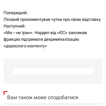
Попередній:
Н
Лісовий прокоментував чутки про свою відставку
а
Наступний:
«Ми – не Іран». Нардеп від «ЄС» закликав
в
фракцію підтримати декриміналізацію
і
«дорослого контенту»
г
а
ц
і
я
Вам також може сподобатися
з