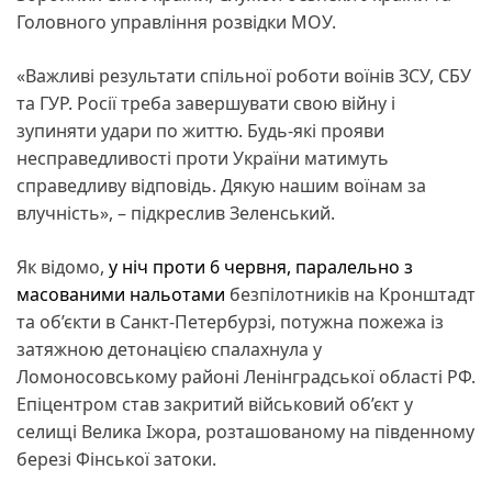
Головного управління розвідки МОУ.
«Важливі результати спільної роботи воїнів ЗСУ, СБУ
та ГУР. Росії треба завершувати свою війну і
зупиняти удари по життю. Будь-які прояви
несправедливості проти України матимуть
справедливу відповідь. Дякую нашим воїнам за
влучність», – підкреслив Зеленський.
Як відомо,
у ніч проти 6 червня, паралельно з
масованими нальотами
безпілотників на Кронштадт
та об’єкти в Санкт-Петербурзі, потужна пожежа із
затяжною детонацією спалахнула у
Ломоносовському районі Ленінградської області РФ.
Епіцентром став закритий військовий об’єкт у
селищі Велика Іжора, розташованому на південному
березі Фінської затоки.