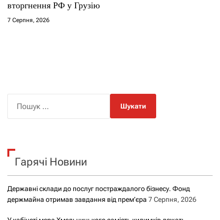
вторгнення РФ у Грузію
7 Серпня, 2026
П
о
ш
у
к
Гарячі Новини
:
Державні склади до послуг постраждалого бізнесу. Фонд
держмайна отримав завдання від прем’єра
7 Серпня, 2026
У кабінеті мера Хмельницького замість килимків лежать