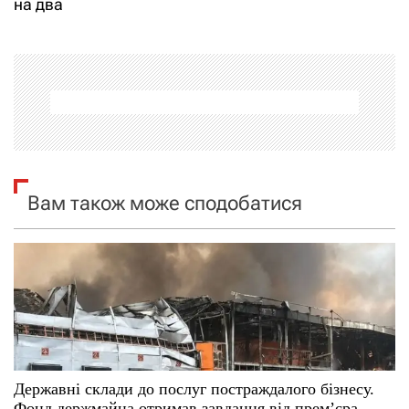
на два
г
а
ц
і
я
Вам також може сподобатися
з
а
п
и
с
Державні склади до послуг постраждалого бізнесу.
і
Фонд держмайна отримав завдання від прем’єра