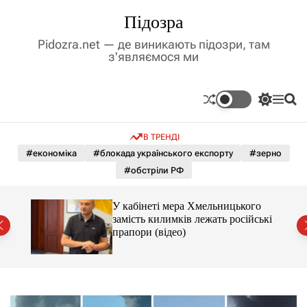
П
Підозра
е
р
Pidozra.net — де виникають підозри, там
е
з'являємося ми
й
т
и
П
М
П
д
е
е
о
р
н
ш
о
В ТРЕНДІ
е
ю
у
в
м
к
#економіка
#блокада українського експорту
#зерно
м
и
#обстріли РФ
і
к
а
с
ч
т
У кабінеті мера Хмельницького
к
у
замість килимків лежать російські
о
від
прапори (відео)
л
ь
о
р
о
в
о