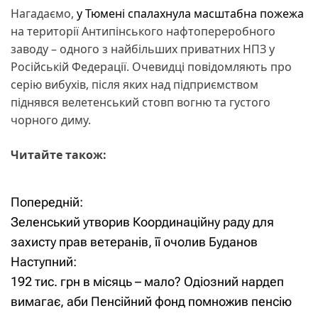
Нагадаємо,
у Тюмені спалахнула масштабна пожежа
на території Антипінського нафтопереробного
заводу – одного з найбільших приватних НПЗ у
Російській Федерації. Очевидці повідомляють про
серію вибухів, після яких над підприємством
піднявся велетенський стовп вогню та густого
чорного диму.
Читайте також:
Попередній:
Н
Зеленський утворив Координаційну раду для
а
захисту прав ветеранів, її очолив Буданов
Наступний:
в
192 тис. грн в місяць – мало? Одіозний нардеп
і
вимагає, аби Пенсійний фонд помножив пенсію