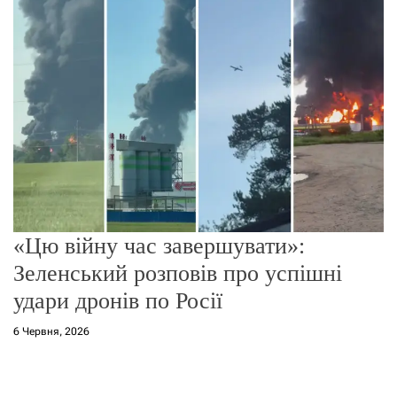
г
о
р
е
ж
и
м
у
«Цю війну час завершувати»:
Зеленський розповів про успішні
удари дронів по Росії
6 Червня, 2026