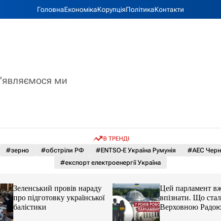
Головна
Економіка
Корупція
Політика
Контакти
з'являємося ми
В ТРЕНДІ
#зерно
#обстріли РФ
#ENTSO-E Україна Румунія
#АЕС Черн
#експорт електроенергії Україна
Зеленський провів нараду
Цей парламент вж
про підготовку української
впізнати. Що стал
балістики
Верховною Радою 
років без виборів