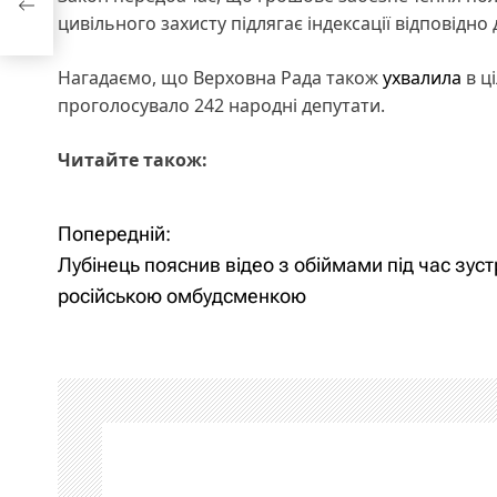
цивільного захисту підлягає індексації відповідно 
Нагадаємо, що Верховна Рада також
ухвалила
в ц
проголосувало 242 народні депутати.
Читайте також:
Попередній:
Н
Лубінець пояснив відео з обіймами під час зустр
а
російською омбудсменкою
в
і
г
а