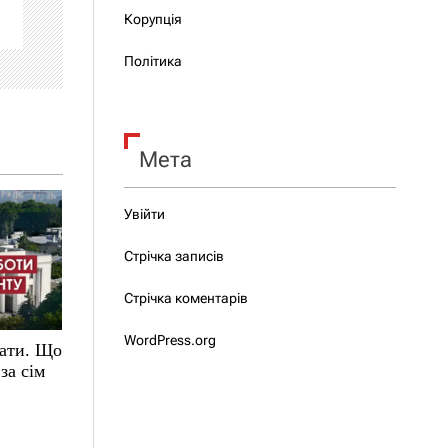
Корупція
Політика
Мета
Увійти
Стрічка записів
Стрічка коментарів
WordPress.org
нати. Що
за сім