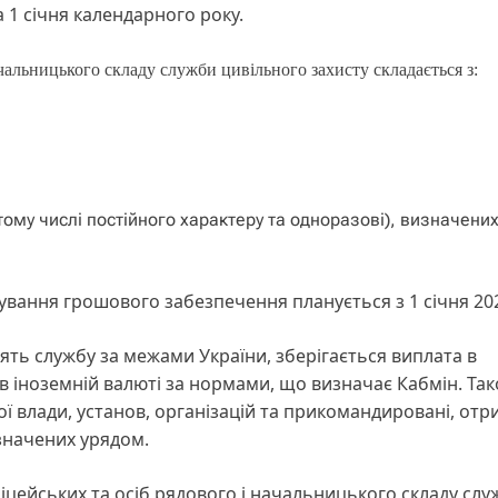
 1 січня календарного року.
чальницького складу служби цивільного захисту складається з:
ому числі постійного характеру та одноразові), визначени
вання грошового забезпечення планується з 1 січня 202
ять службу за межами України, зберігається виплата в
в іноземній валюті за нормами, що визначає Кабмін. Та
ої влади, установ, організацій та прикомандировані, от
значених урядом.
цейських та осіб рядового і начальницького складу слу