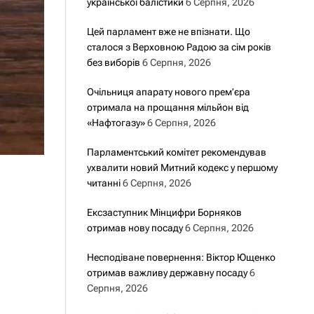
української балістики
6 Серпня, 2026
Цей парламент вже не впізнати. Що
сталося з Верховною Радою за сім років
без виборів
6 Серпня, 2026
Очільниця апарату нового прем’єра
отримала на прощання мільйон від
«Нафтогазу»
6 Серпня, 2026
Парламентський комітет рекомендував
ухвалити новий Митний кодекс у першому
читанні
6 Серпня, 2026
Ексзаступник Мінцифри Борняков
отримав нову посаду
6 Серпня, 2026
Несподіване повернення: Віктор Ющенко
отримав важливу державну посаду
6
Серпня, 2026