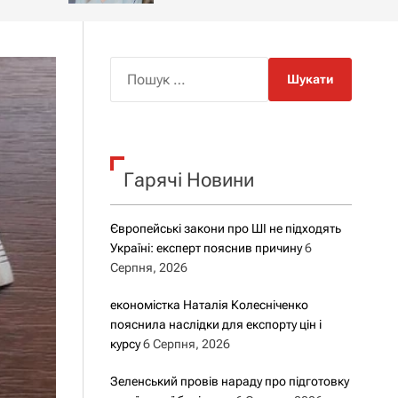
о
р
о
в
о
П
г
о
о
ш
р
е
у
ж
к
и
м
Гарячі Новини
:
у
Європейські закони про ШІ не підходять
Україні: експерт пояснив причину
6
Серпня, 2026
економістка Наталія Колесніченко
пояснила наслідки для експорту цін і
курсу
6 Серпня, 2026
Зеленський провів нараду про підготовку