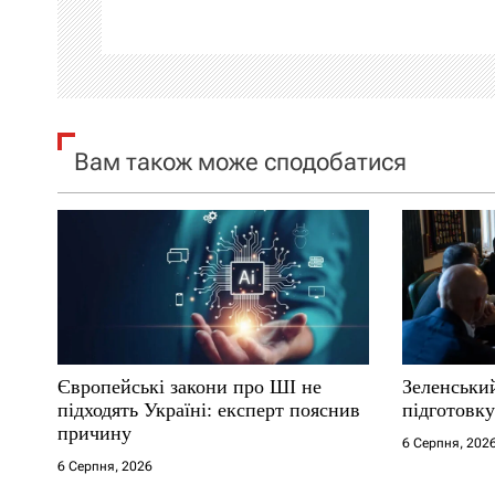
ц
і
я
Вам також може сподобатися
з
а
п
и
с
Європейські закони про ШІ не
Зеленськи
і
підходять Україні: експерт пояснив
підготовку
причину
6 Серпня, 202
в
6 Серпня, 2026