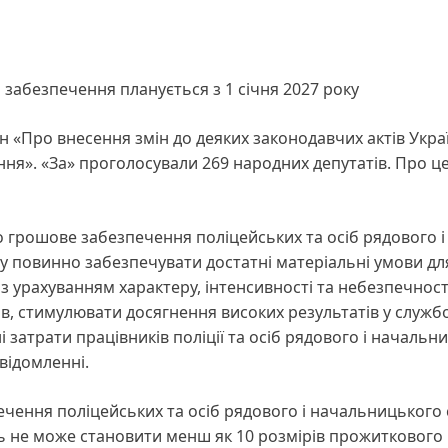
забезпечення планується з 1 січня 2027 року
н «Про внесення змін до деяких законодавчих актів Укра
я». «За» проголосували 269 народних депутатів. Про ц
грошове забезпечення поліцейських та осіб рядового і
у повинно забезпечувати достатні матеріальні умови дл
 урахуванням характеру, інтенсивності та небезпечност
ів, стимулювати досягнення високих результатів у служб
і затрати працівників поліції та осіб рядового і начальн
овідомленні.
ення поліцейських та осіб рядового і начальницького 
ць не може становити менш як 10 розмірів прожиткового