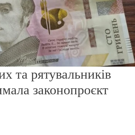
их та рятувальників
римала законопроєкт