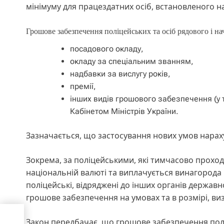
мінімуму для працездатних осіб, встановленого на
Грошове забезпечення поліцейських та осіб рядового і на
посадового окладу,
окладу за спеціальним званням,
надбавки за вислугу років,
премії,
інших видів грошового забезпечення (у т
Кабінетом Міністрів України.
Зазначається, що застосування нових умов нараху
Зокрема, за поліцейськими, які тимчасово проход
національній валюті та виплачується винагорода 
поліцейські, відряджені до інших органів державн
грошове забезпечення на умовах та в розмірі, ви
ами
Закон передбачає, що грошове забезпечення полі