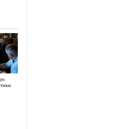
ро
стики