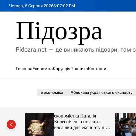
П
Четвер, 6 Серпня 2026
3
:
07
:
04
PM
е
р
Підозра
е
й
т
и
Pidozra.net — де виникають підозри, там 
д
о
в
Головна
Економіка
Корупція
Політика
Контакти
м
і
с
т
#економіка
#блокада українського експорту
у
они про ШІ
економістка Наталія
їні:
Колесніченко пояснила
 причину
наслідки для експорту цін і
курсу