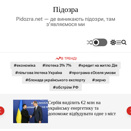
П
Підозра
е
р
Pidozra.net — де виникають підозри, там
е
з'являємося ми
й
т
и
П
М
П
д
е
е
о
р
н
ш
о
В ТРЕНДІ
е
ю
у
в
м
к
#економіка
#іпотека 3% 7%
#кредит на житло Дія
м
и
#пільгова іпотека Україна
#програма єОселя умови
і
к
а
с
#блокада українського експорту
#зерно
ч
т
#обстріли РФ
к
у
о
л
гучні
Сербія виділить €2 млн на
ь
українську енергетику та
о
допоможе відбудувати одне з міст
р
о
в
о