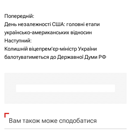
Попередній:
Н
День незалежності США: головні етапи
а
українсько-американських відносин
Наступний:
в
Колишній віцепрем’єр-міністр України
і
балотуватиметься до Державної Думи РФ
г
а
ц
і
я
Вам також може сподобатися
з