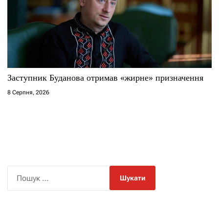
Заступник Буданова отримав «жирне» призначення
8 Серпня, 2026
П
о
ш
у