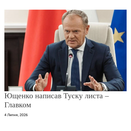
г
о
р
е
ж
и
м
у
Ющенко написав Туску листа –
Главком
4 Липня, 2026