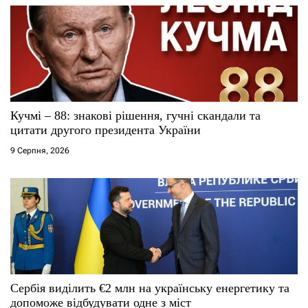
а
п
и
с
Кучмі – 88: знакові рішення, гучні скандали та
цитати другого президента України
і
9 Серпня, 2026
в
Сербія виділить €2 млн на українську енергетику та
допоможе відбудувати одне з міст