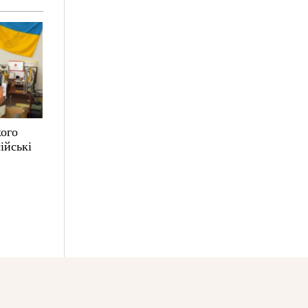
кого
ійські