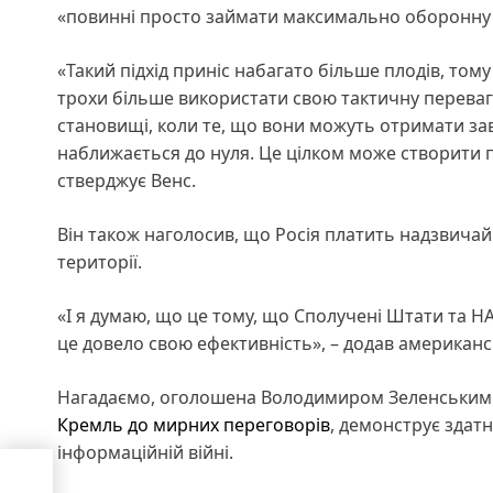
«повинні просто займати максимально оборонну 
«Такий підхід приніс набагато більше плодів, то
трохи більше використати свою тактичну перевагу
становищі, коли те, що вони можуть отримати за
наближається до нуля. Це цілком може створити п
стверджує Венс.
Він також наголосив, що Росія платить надзвичай
території.
«І я думаю, що це тому, що Сполучені Штати та Н
це довело свою ефективність», – додав американс
Нагадаємо, оголошена Володимиром Зеленським 2
Кремль до мирних переговорів
, демонструє здат
інформаційній війні.
є