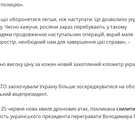
позицію».
му що оборонятися легше, ніж наступати. Це дозволило у
. Чесно кажучи, росіяни зараз перебувають у такому
вдяки продовженню наступальних операцій, вкрай мале 
ростір, необхідний нам для завершення цієї справи», –
но високу ціну за кожен новий захоплений кілометр укра
АТО заохочували Україну більше зосереджуватися на обор
ький віцепрезидент.
5 червня нова хвиля дронових атак, покликана
схилит
ність українського президента перегравати Володимира 