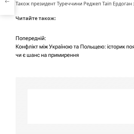
Також президент Туреччини Реджеп Таїп Ердоган
Читайте також:
Попередній:
Н
Конфлікт між Україною та Польщею: історик по
а
чи є шанс на примирення
в
і
г
а
ц
і