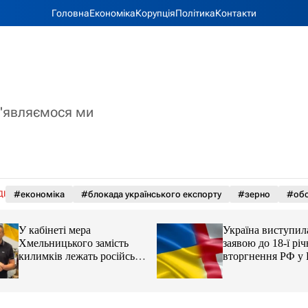
Головна
Економіка
Корупція
Політика
Контакти
з'являємося ми
ДІ
#економіка
#блокада українського експорту
#зерно
#обс
У кабінеті мера
Україна виступила
Хмельницького замість
заявою до 18-ї рі
килимків лежать російські
вторгнення РФ у 
прапори (відео)