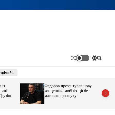
П
П
е
о
р
ш
тріли РФ
е
у
м
к
и
 із
Федоров презентував нову
к
а
чниці
концепцію мобілізації без
ч
Грузію
масового розшуку
к
о
л
ь