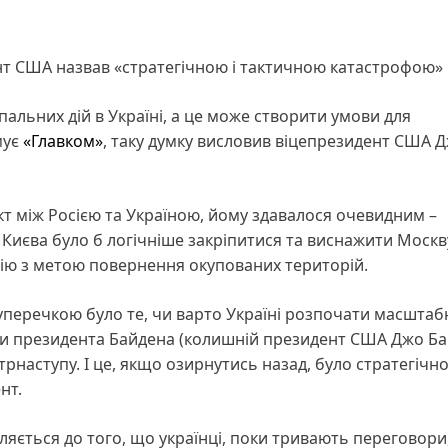
нт США назвав «стратегічною і тактичною катастрофою»
альних дій в Україні, а це може створити умови для
мує
«Главком»
, таку думку висловив віцепрезидент США Д
кт між Росією та Україною, йому здавалося очевидним –
 Києва було б логічніше закріпитися та виснажити Москву
ію з метою повернення окупованих територій.
суперечкою було те, чи варто Україні розпочати масшта
чи президента Байдена (колишній президент США Джо Ба
трнаступу. І це, якщо озирнутись назад, було стратегічно
нт.
ляється до того, що українці, поки тривають переговори