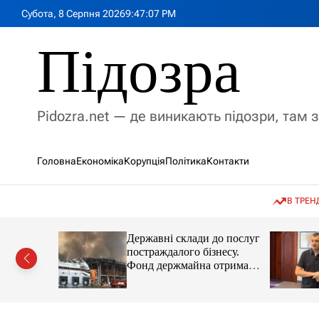
П
Субота, 8 Серпня 2026
9
:
47
:
08
PM
е
р
Підозра
е
й
т
и
Pidozra.net — де виникають підозри, там 
д
о
в
Головна
Економіка
Корупція
Політика
Контакти
м
і
с
В ТРЕН
т
у
ав головну
Державні склади до послуг
ення війни
постраждалого бізнесу.
Сенату США
Фонд держмайна отримав
завдання від прем’єра