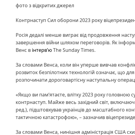
фото з відкритих джерел
Контрнаступ Сил оборони 2023 року віцепрезиде
Росія дедалі менше виграє від продовження наступ
завершення війни шляхом переговорів. Як інфор
Венс в
інтерв’ю
The Sunday Times.
За словами Венса, коли він уперше вивчав конфлі
розвиток безпілотних технологій означає, що для
розпочинати дороговартісну наступальну операц
«Якщо ви пам’ятаєте, влітку 2023 року головною 
контрнаступ. Майже весь західний світ, включаю
ред.), підштовхував українців до масштабного кон
тактичною катастрофою», – зазначив віцепрезиде
За словами Венса, нинішня адміністрація США схи