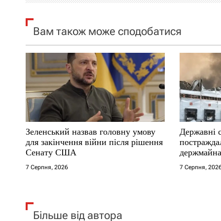
я
Вам також може сподобатися
з
а
п
и
с
Зеленський назвав головну умову
Державні 
і
для закінчення війни після рішення
постраждал
Сенату США
держмайна
в
прем’єра
7 Серпня, 2026
7 Серпня, 202
Більше від автора