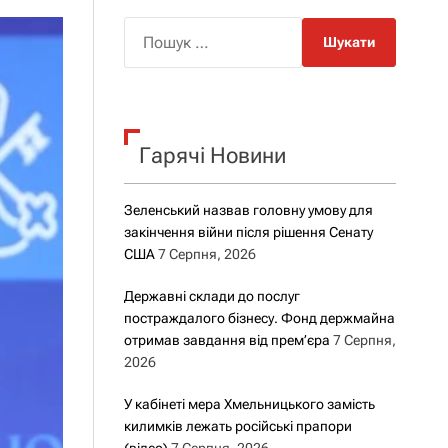
о
р
П
о
о
в
о
ш
г
у
о
р
к
е
Гарячі Новини
:
ж
и
м
у
Зеленський назвав головну умову для
закінчення війни після рішення Сенату
США
7 Серпня, 2026
Державні склади до послуг
постраждалого бізнесу. Фонд держмайна
отримав завдання від прем’єра
7 Серпня,
2026
У кабінеті мера Хмельницького замість
килимків лежать російські прапори