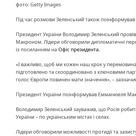
фото: Getty Images
Під час розмови Зеленський також поінформував
Президент України Володимир Зеленський прові
Макроном. Лідери обговорили дипломатичні перс
із посиланням на
Офіс президента
.
«І важливо, щоб ми кожен наш крок у перемовина
підготовлено та скоординовано з ключовими партн
голос Європи повинен мати значення», – зазначи
Президент України поінформував Емманюеля Макр
Володимир Зеленський зауважив, що Росія робить 
України – по українським містах і селах.
Лідери обговорили можливості протидії та захист