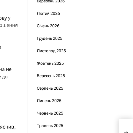
Березень 2026
Лютий 2026
ову
у
ершення
Січень 2026
Грудень 2025
а
Листопад 2025
Жовтень 2025
їна
не
е до
Вересень 2025
Серпень 2025
Липень 2025
Червень 2025
Кон
Травень 2025
яснив,
Пол