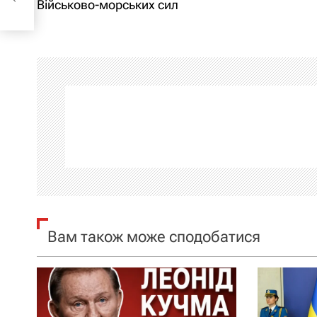
Військово-морських сил
в
і
г
а
ц
і
я
Вам також може сподобатися
з
а
п