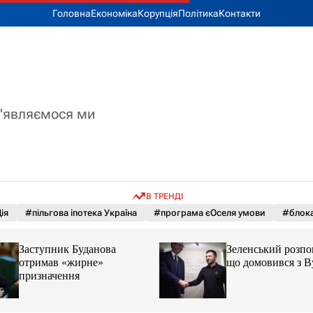
Головна
Економіка
Корупція
Політика
Контакти
з'являємося ми
В ТРЕНДІ
ія
#пільгова іпотека Україна
#програма єОселя умови
#блока
Заступник Буданова
Зеленський розпов
отримав «жирне»
що домовився з 
призначення