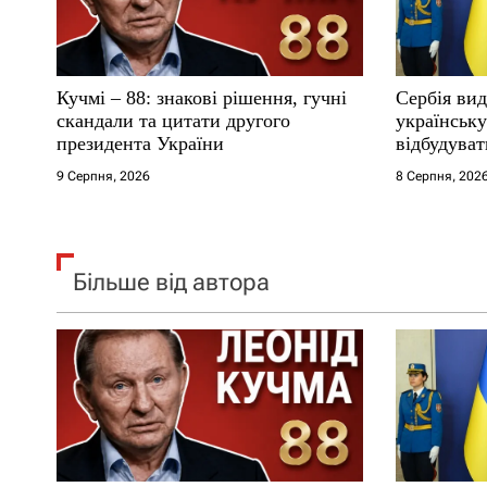
и
с
Кучмі – 88: знакові рішення, гучні
Сербія вид
і
скандали та цитати другого
українськ
президента України
відбудуват
в
9 Серпня, 2026
8 Серпня, 202
Більше від автора