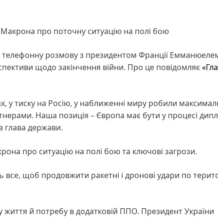
 Макрона про поточну ситуацію на полі бою
в телефонну розмову з президентом Франції Емманюеле
пективи щодо закінчення війни. Про це повідомляє
«Гл
х, у тиску на Росію, у наближенні миру робили максима
ерами. Наша позиція – Європа має бути у процесі дипло
в глава держави.
она про ситуацію на полі бою та ключові загрози.
все, щоб продовжити ракетні і дронові удари по терито
у життя й потребу в додатковій ППО. Президент України