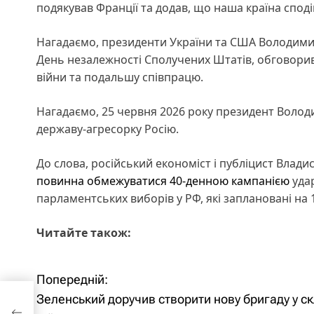
подякував Франції та додав, що наша країна сподів
Нагадаємо, президенти України та США Володими
День незалежності Сполучених Штатів, обговори
війни та подальшу співпрацю.
Нагадаємо, 25 червня 2026 року президент Воло
державу-агресорку Росію.
До слова, російський економіст і публіцист Влади
повинна обмежуватися 40-денною кампанією
удар
парламентських виборів у РФ, які заплановані на 
Читайте також:
Попередній:
Н
ову
Зеленський доручив створити нову бригаду у ск
а