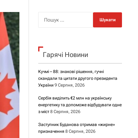
о
р
о
П
в
о
о
г
ш
о
у
р
е
к
ж
Гарячі Новини
:
и
м
у
Кучмі – 88: знакові рішення, гучні
скандали та цитати другого президента
України
9 Серпня, 2026
Сербія виділить €2 млн на українську
енергетику та допоможе відбудувати одне
з міст
8 Серпня, 2026
Заступник Буданова отримав «жирне»
призначення
8 Серпня, 2026