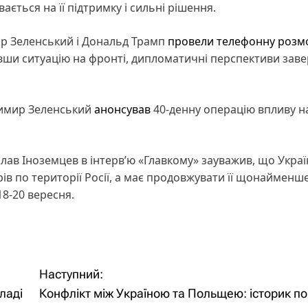
ається на її підтримку і сильні рішення.
р Зеленський і Дональд Трамп
провели телефонну розм
вши ситуацію на фронті, дипломатичні перспективи зав
димир Зеленський
анонсував
40-денну операцію впливу н
слав Іноземцев в інтерв’ю «Главкому» зауважив, що Укра
ів по території Росії, а має продовжувати її щонайменш
18-20 вересня.
Наступний:
ладі
Конфлікт між Україною та Польщею: історик по