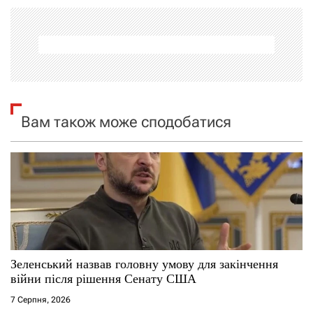
г
а
ц
і
Вам також може сподобатися
я
з
а
п
и
Зеленський назвав головну умову для закінчення
війни після рішення Сенату США
с
7 Серпня, 2026