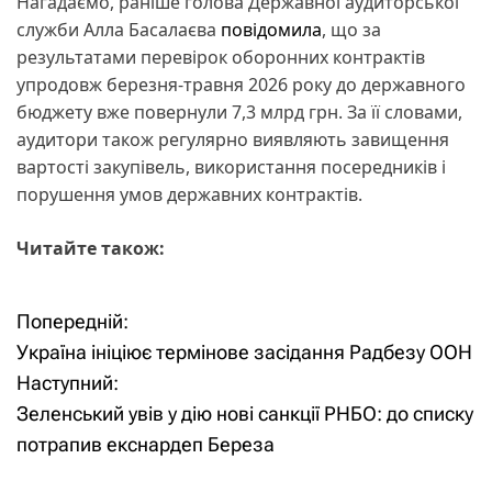
Нагадаємо, раніше голова Державної аудиторської
служби Алла Басалаєва
повідомила
, що за
результатами перевірок оборонних контрактів
упродовж березня-травня 2026 року до державного
бюджету вже повернули 7,3 млрд грн. За її словами,
аудитори також регулярно виявляють завищення
вартості закупівель, використання посередників і
порушення умов державних контрактів.
Читайте також:
Попередній:
Н
Україна ініціює термінове засідання Радбезу ООН
а
Наступний:
Зеленський увів у дію нові санкції РНБО: до списку
в
потрапив екснардеп Береза
і