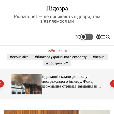
П
Підозра
е
р
Pidozra.net — де виникають підозри, там
е
з'являємося ми
й
т
и
П
М
П
д
е
е
о
р
н
ш
о
В ТРЕНДІ
е
ю
у
в
м
к
#економіка
#блокада українського експорту
#зерно
м
и
#обстріли РФ
і
к
а
с
ч
т
мову
Державні склади до послуг
к
у
постраждалого бізнесу. Фонд
о
держмайна отримав завдання від
л
ь
прем’єра
о
р
о
в
о