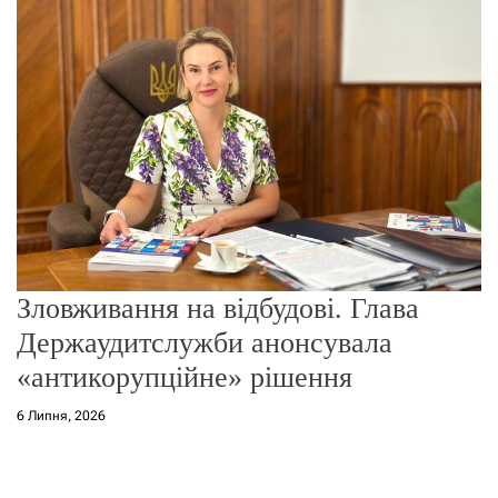
г
о
р
е
ж
и
м
у
Зловживання на відбудові. Глава
Держаудитслужби анонсувала
«антикорупційне» рішення
6 Липня, 2026