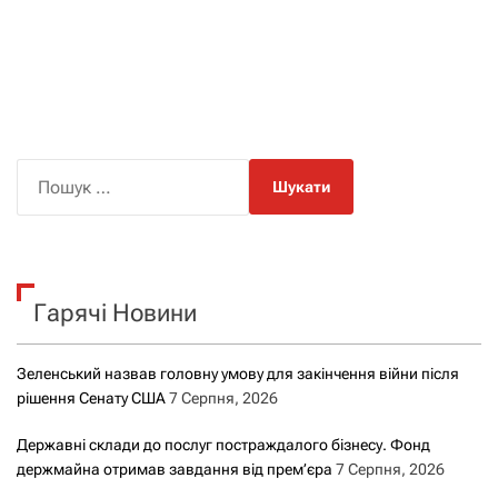
П
о
ш
у
к
Гарячі Новини
:
Зеленський назвав головну умову для закінчення війни після
рішення Сенату США
7 Серпня, 2026
Державні склади до послуг постраждалого бізнесу. Фонд
держмайна отримав завдання від прем’єра
7 Серпня, 2026