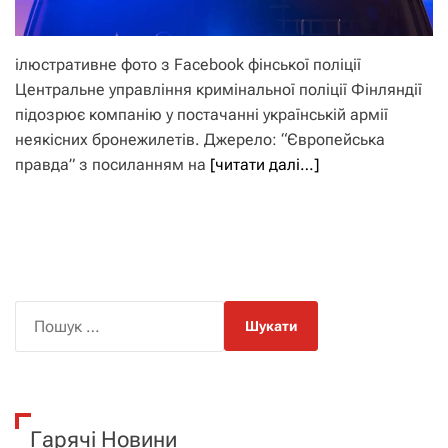
ілюстративне фото з Facebook фінської поліції
Центральне управління кримінальної поліції Фінляндії
підозрює компанію у постачанні українській армії
неякісних бронежилетів. Джерело: “Європейська
правда” з посиланням на
[читати далі…]
П
о
ш
у
к
Гарячі Новини
: