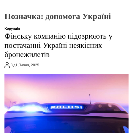
г
о
р
Позначка:
допомога Україні
е
ж
и
Корупція
м
Фінську компанію підозрюють у
у
постачанні Україні неякісних
бронежилетів
Від
1 Липня, 2025