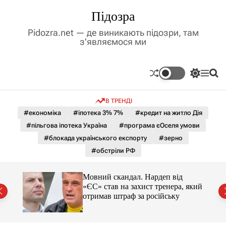
П
Підозра
е
р
Pidozra.net — де виникають підозри, там
е
з'являємося ми
й
т
и
П
М
П
д
е
е
о
р
н
ш
о
В ТРЕНДІ
е
ю
у
в
м
к
#економіка
#іпотека 3% 7%
#кредит на житло Дія
м
и
#пільгова іпотека Україна
#програма єОселя умови
і
к
а
с
#блокада українського експорту
#зерно
ч
т
#обстріли РФ
к
у
о
л
Мовний скандал. Нардеп від
ь
«ЄС» став на захист тренера, який
о
отримав штраф за російську
р
о
в
о