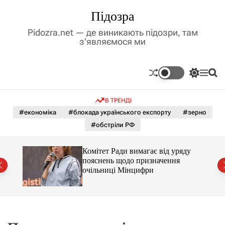
П
Підозра
е
р
Pidozra.net — де виникають підозри, там
е
з'являємося ми
й
т
и
П
М
П
д
е
е
о
р
н
ш
о
В ТРЕНДІ
е
ю
у
в
м
к
#економіка
#блокада українського експорту
#зерно
м
и
#обстріли РФ
і
к
а
с
ч
т
Комітет Ради вимагає від уряду
к
у
пояснень щодо призначення
о
очільниці Мінцифри
л
ь
о
р
о
в
о