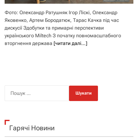
Фото: Олександр Ратушняк Ігор Ліскі, Олександр
Яковенко, Артем Бородатюк, Тарас Качка під час
дискусії Здобутки та примарні перспективи
українського Miltech З початку повномасштабного
вторгнення держава
[читати далі…]
П
о
ш
у
к
Гарячі Новини
: