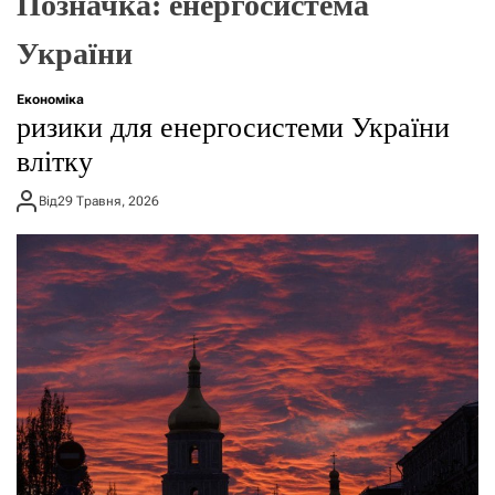
Позначка:
енергосистема
г
о
України
р
е
ж
Економіка
и
ризики для енергосистеми України
м
у
влітку
Від
29 Травня, 2026