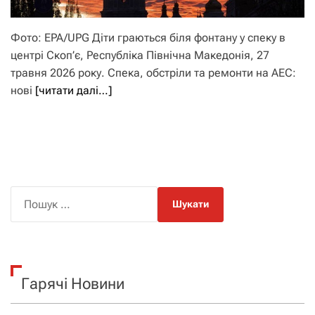
Фото: EPA/UPG Діти граються біля фонтану у спеку в
центрі Скоп’є, Республіка Північна Македонія, 27
травня 2026 року. Спека, обстріли та ремонти на АЕС:
нові
[читати далі…]
П
о
ш
у
к
Гарячі Новини
: