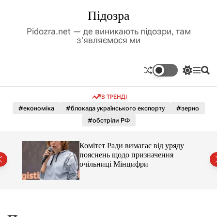
П
Підозра
е
р
Pidozra.net — де виникають підозри, там
е
з'являємося ми
й
т
и
П
М
П
д
е
е
о
р
н
ш
о
В ТРЕНДІ
е
ю
у
в
м
к
#економіка
#блокада українського експорту
#зерно
м
и
#обстріли РФ
і
к
а
с
ч
т
Комітет Ради вимагає від уряду
к
у
пояснень щодо призначення
о
очільниці Мінцифри
л
ь
о
р
о
в
о