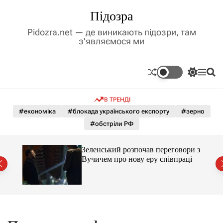
П
Підозра
е
р
Pidozra.net — де виникають підозри, там
е
з'являємося ми
й
т
и
П
М
П
д
е
е
о
р
н
ш
о
В ТРЕНДІ
е
ю
у
в
м
к
#економіка
#блокада українського експорту
#зерно
м
и
#обстріли РФ
і
к
а
с
ч
т
ажене
Зеленський розпочав переговори з
к
ий
у
Вучичем про нову еру співпраці
о
л
ь
о
р
о
в
о