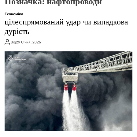
Позначка:
нафтопроводи
г
о
р
Економіка
е
цілеспрямований удар чи випадкова
ж
и
дурість
м
у
Від
29 Січня, 2026