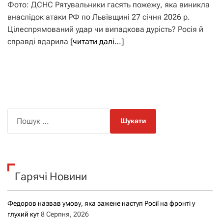
Фото: ДСНС Рятувальники гасять пожежу, яка виникла
внаслідок атаки РФ по Львівщині 27 січня 2026 р.
Цілеспрямований удар чи випадкова дурість? Росія й
справді вдарила
[читати далі…]
П
о
ш
у
к
Гарячі Новини
:
Федоров назвав умову, яка зажене наступ Росії на фронті у
глухий кут
8 Серпня, 2026